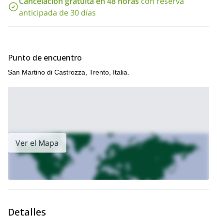
Cancelación gratuita en 48 horas
con reserva
Cerdeña
senderismo que lidero en
. ¡Échale un vistazo!
anticipada de 30 días
Punto de encuentro
San Martino di Castrozza, Trento, Italia.
Ver el Mapa
Detalles