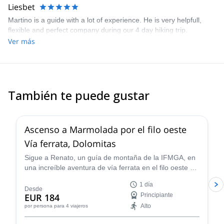
2. During the first 2 days, as she is very slow, Martino was
Liesbet
patience and helpful to her, and even helped her to re-plan the
Martino is a guide with a lot of experience. He is very helpfull,
journey to enable her to return to town. I and my husband
flexible and perfect company during our 4 day hiking trip.
supported her to break the journey if she can't manage. This has
Ver más
nothing related to Martino, it is solely because she is not used to
this type of trekking. Safety is utmost important. I thank Martino to
ensure her safety return to town.
También te puede gustar
3.0
(
1
)
Ascenso a Marmolada por el filo oeste
Vía ferrata, Dolomitas
Sigue a Renato, un guía de montaña de la IFMGA, en
una increíble aventura de vía ferrata en el filo oeste del
macizo de Marmolada, el más alto en las Dolomitas.
1 día
Desde
EUR 184
Principiante
Alto
por persona
para 4 viajeros