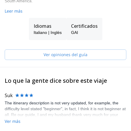
South America.
I’m available to guide trekking tours in the Dolomites and
Leer más
wherever you want to go. Just contact me and we will spend a
great time together in this beautiful region in northern Italy.
Idiomas
Certificados
Italiano | Inglés
GAI
Ver opiniones del guía
Lo que la gente dice sobre este viaje
Suk
The itinerary description is not very updated, for example, the
difficulty level stated "beginner", in fact, I think it is not beginner at
all. Re our guide, I and my husband thank very much for your
guiding service. He is professional. As our friend is not able to
Ver más
cope with this type of trek, she has to break the journey from day