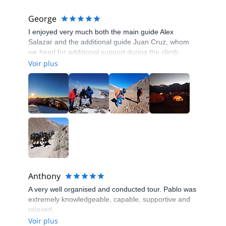
George
I enjoyed very much both the main guide Alex
Salazar and the additional guide Juan Cruz, whom
we hired for additional support during the climb.
They have been both very supportive and made the
Voir plus
entire experience really worthwhile. I totally
recommend the people from Pared Sur and Andean
Raju Experience for any climb on Aconcagua or any
other mountain for that matter.
Anthony
A very well organised and conducted tour. Pablo was
extremely knowledgeable, capable, supportive and
relaxed.
Voir plus