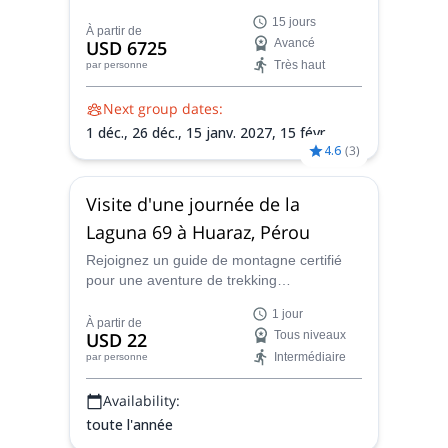
Raju et conquérez le toit des Andes lors de
15 jours
cette expédition de 15 jours à l'Aconcagua
À partir de
USD 6725
Avancé
depuis Mendoza.
Très haut
par personne
Next group dates:
1 déc.,
26 déc.,
15 janv. 2027,
15 févr.
4.6
(
3
)
2027
Visite d'une journée de la
Laguna 69 à Huaraz, Pérou
Rejoignez un guide de montagne certifié
pour une aventure de trekking
passionnante au Pérou vers la magnifique
1 jour
Laguna 69, l'un des 400 lacs du parc
À partir de
USD 22
Tous niveaux
national de Huascarán. Profitez d'une vue
Intermédiaire
par personne
imprenable sur les montagnes et d'une
expérience andine unique ouverte à tous.
Availability:
toute l'année