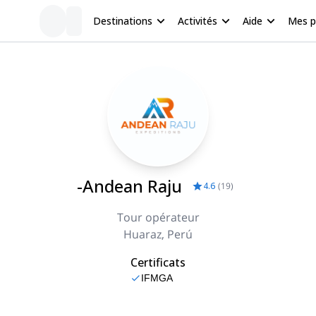
Destinations
Activités
Aide
Mes 
-Andean Raju
4.6
(
19
)
Tour opérateur
Huaraz, Perú
Certificats
IFMGA