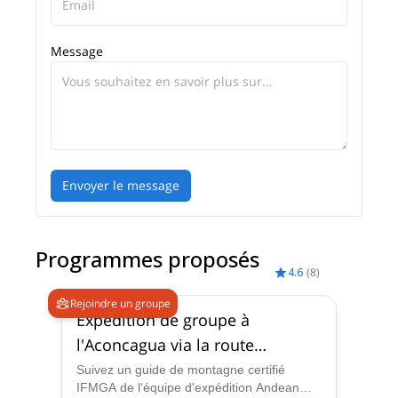
assurer à chaque visiteur une expérience
inoubliable.
Message
Envoyer le message
Programmes proposés
4.6
(
8
)
Rejoindre un groupe
Expédition de groupe à
l'Aconcagua via la route
normale, depuis Mendoza
Suivez un guide de montagne certifié
IFMGA de l'équipe d'expédition Andean