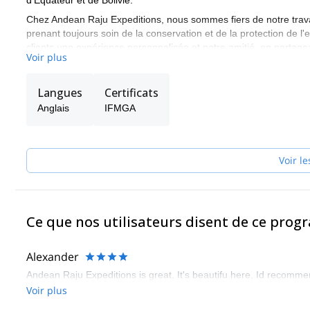
d'Équateur et de Bolivie.
Chez Andean Raju Expeditions, nous sommes fiers de notre travail. 
prenant toujours soin de la conservation et de la protection de l
clients une expérience personnalisée et notre amitié, en partage
Voir plus
montagnes pour assurer à chaque visiteur une expérience inoubl
Langues
Certificats
Anglais
IFMGA
Voir le
Ce que nos utilisateurs disent de ce pro
Alexander
Andean Raju Expeditions is great. It's beautifu here. Id recommen
Voir plus