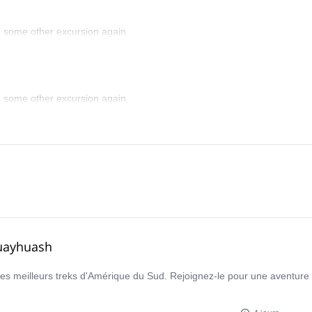
do some other excursion again.
do some other excursion again.
Huayhuash
s meilleurs treks d'Amérique du Sud. Rejoignez-le pour une aventure 