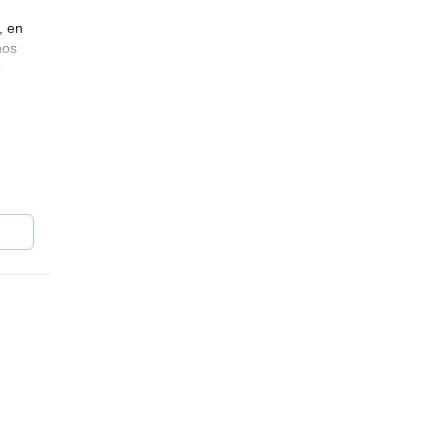
, en
nos
s