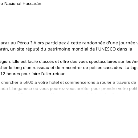
que Nacional Huscarán.
.
araz au Pérou ? Alors participez à cette randonnée d'une journée 
arán, un site réputé du patrimoine mondial de l'UNESCO dans la
ion. Elle est facile d'accès et offre des vues spectaculaires sur les A
her le long d'un ruisseau et de rencontrer de petites cascades. La lag
12 heures pour faire l'aller-retour.
s chercher à 5h00 à votre hôtel et commencerons à rouler à travers de
rada Llanganuco où vous pourrez vous arrêter pour prendre votre petit
Llanganuco (Chinancocha et Orconcocha) avant d'atteindre Cebollapamp
in, nous aurons des vues sur les superbes sommets de la région
s arriverons au lac où nous profiterons de vues à couper le souffle, p
 vers 18 heures.
endant, vous devrez être prêt à passer quelques heures à marcher à une
 aider et vous guider à chaque étape du parcours.
ou ? Alors réservez votre place et rejoignez-nous pour cette aventure