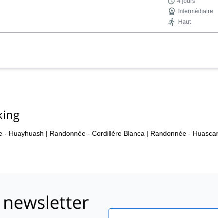
4 jours
Intermédiaire
Haut
king
 - Huayhuash
|
Randonnée - Cordillère Blanca
|
Randonnée - Huasca
 newsletter
Email