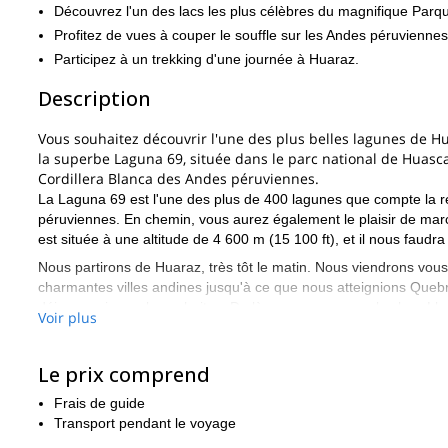
Découvrez l'un des lacs les plus célèbres du magnifique Par
Profitez de vues à couper le souffle sur les Andes péruviennes
Participez à un trekking d'une journée à Huaraz.
Description
Vous souhaitez découvrir l'une des plus belles lagunes de Hu
la superbe Laguna 69, située dans le parc national de Huasc
Cordillera Blanca des Andes péruviennes.
La Laguna 69 est l'une des plus de 400 lagunes que compte la rég
péruviennes. En chemin, vous aurez également le plaisir de marc
est située à une altitude de 4 600 m (15 100 ft), et il nous faudra 
Nous partirons de Huaraz, très tôt le matin. Nous viendrons vou
charmantes villes andines jusqu'à ce que nous atteignions Queb
déjeuner si vous le souhaitez. De là, nous passerons les lacs 
Voir plus
d'où nous commencerons notre randonnée de 3 heures. En chem
(Huascarán, Huandoy, Yanapaccha, Pisco, Chacraraju). Enfin, nou
nous redescendrons pour retourner à Huaraz où nous arriverons
Le prix comprend
Il s'agit d'un trek facile et tout le monde est le bienvenu. Cep
Frais de guide
altitude relativement élevée. Bien sûr, nous serons là pour vous
Transport pendant le voyage
Alors, êtes-vous prêt à découvrir la magnifique Laguna 69 au Pér