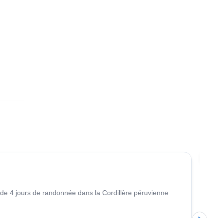
4.7
(
8
)
Re
de 4 jours de randonnée dans la Cordillère péruvienne