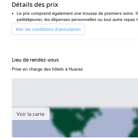
Détails des prix
andine inoubliable !
des programmes d'aventure 
Ou bien, choisissez parmi les autres
Le prix comprend également une trousse de premiers soins. Il 
petitdéjeuner, les dépenses personnelles ou tout autre repas n
Voir les conditions d'annulation
Lieu de rendez-vous
Prise en charge des hôtels à Huaraz
Voir la carte