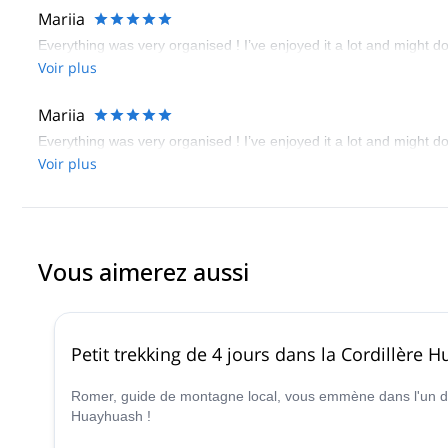
Mariia
Everything was very organised ! I’ve enjoyed it a lot and might 
Voir plus
Mariia
Everything was very organised ! I’ve enjoyed it a lot and might 
Voir plus
Vous aimerez aussi
Petit trekking de 4 jours dans la Cordillère 
Romer, guide de montagne local, vous emmène dans l'un de
Huayhuash !