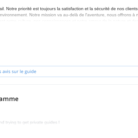
Notre priorité est toujours la satisfaction et la sécurité de nos clients
'environnement. Notre mission va au-delà de l'aventure, nous offrons à 
ant notre culture, nos connaissances et notre amour de la nature et de
iable.
s avis sur le guide
gramme
d trying to get private guides l