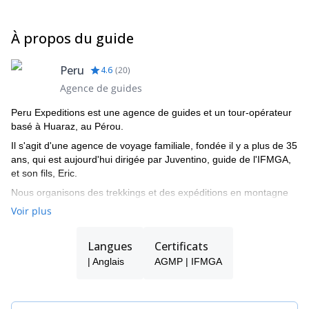
Les vols internationaux à destination de Lima / Pérou aller-
retour.
À propos du guide
Transfert de l'aéroport pour les réservations de vols
individuels avec des heures d'arrivée / départ différentes
Taxe de sortie à l'aéroport de Lima
Peru
4.6
(
20
)
Assurance maladie et accidents de voyage
Agence de guides
Assurance bagages et programme d'annulation de voyage
Repas dans les restaurants à Lima et Huaraz
Peru Expeditions est une agence de guides et un tour-opérateur
Transfert de l'aéroport de Lima à l'hôtel
basé à Huaraz, au Pérou.
Transfert de l'hôtel à l'aéroport et à la gare routière
Il s'agit d'une agence de voyage familiale, fondée il y a plus de 35
Transport en bus public ou vol intérieur Compagnie aérienne
ans, qui est aujourd'hui dirigée par Juventino, guide de l'IFMGA,
LC-Peru
et son fils, Eric.
Hôtel Casa Andina 2 nuits à Lima ou autre hôtel
Hôtel San Sebastián 4 nuits à Huaraz ou autre hôtel
Nous organisons des trekkings et des expéditions en montagne
Droits d'entrée au parc national de Huascaran
dans la Cordillera Blanca, et dans tout le Pérou.
Voir plus
Dépenses personnelles
Équipement personnel (bottes, piolet, crampons, harnais,
Langues
Certificats
sac de couchage, tapis, Goretex, etc.)
Pourboires
| Anglais
AGMP | IFMGA