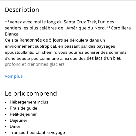
Description
**Venez avec moi le long du Santa Cruz Trek, l'un des
sentiers les plus célèbres de l'Amérique du Nord.**Cordillera
Blanca
.
Randonnée de 5 jours
Ce site
se déroulera dans un
environnement subtropical, en passant par des paysages
époustouflants. En chemin, vous pourrez admirer des sommets
des lacs d'un bleu
d'une beauté peu commune ainsi que des
profond et d'énormes glaciers
.
Quant aux campings où nous passerons la nuit, laissez-moi vous
Voir plus
dire qu'ils comptent parmi les plus spectaculaires du monde
grâce à leurs paysages de fond.
Le prix comprend
bien s'acclimater
Afin de
nous commencerons à marcher vers la
Laguna Churup, un lac à 4450 mètres d'altitude. Le point le plus
Hébergement inclus
Col de Punta Union
élevé de ce trek sera dans le
un col exigeant
Frais de guide
de 4750 mètres d'altitude.
Petit-déjeuner
un groupe entre 2 et 15 personnes
Je vais diriger
Déjeuner
. Vous pouvez
rejoindre un groupe déjà ouvert si vous êtes seul. Au contraire, si
Dîner
vous êtes un groupe d'amis, je peux en ouvrir un nouveau pour
Transport pendant le voyage