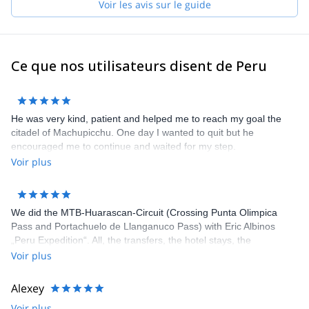
Voir les avis sur le guide
Ce que nos utilisateurs disent de Peru
He was very kind, patient and helped me to reach my goal the
citadel of Machupicchu. One day I wanted to quit but he
encouraged me to continue and waited for my step.
Voir plus
We did the MTB-Huarascan-Circuit (Crossing Punta Olimpica
Pass and Portachuelo de Llanganuco Pass) with Eric Albinos
„Peru Expedition“. All, the transfers, the hotel stays, the
acclimatization tours and the circuit itself, was well organized. Eric
Voir plus
and his staff were flexible to our wishes and very helpful. Our
Guide Joni is an excellent mountain bike-guide and good tailor
Alexey
too if something is torn. The cook prepared delicious meals
Voir plus