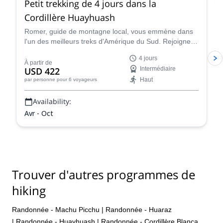
Petit trekking de 4 jours dans la
Cordillère Huayhuash
Romer, guide de montagne local, vous emmène dans
l'un des meilleurs treks d'Amérique du Sud. Rejoignez-
le pour une aventure de 4 jours de randonnée dans la
4 jours
Cordillère péruvienne Huayhuash !
À partir de
USD 422
Intermédiaire
Haut
par personne
pour 6 voyageurs
Availability:
Avr - Oct
Trouver d'autres programmes de
hiking
Randonnée - Machu Picchu
|
Randonnée - Huaraz
|
Randonnée - Huayhuash
|
Randonnée - Cordillère Blanca