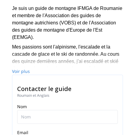
Je suis un guide de montagne IFMGA de Roumanie
et membre de l'Association des guides de
montagne autrichiens (VOBS) et de l'Association
des guides de montagne d'Europe de l'Est
(EEMGA).
Mes passions sont l'alpinisme, l'escalade et la
cascade de glace et le ski de randonnée. Au cours
des quinze dernières années, j'ai escaladé et skié
dans tous les coins du monde, passé de
Voir plus
nombreuses saisons en tant que guide dans
l'Himalaya, en Nouvelle-Zélande, dans les Alpes et
Contacter le guide
dans les Carpates.
Roumain et Anglais
En tant que guide, ma première préoccupation est
Nom
votre sécurité. Avec cela vient beaucoup de plaisir,
d'apprentissage et d'engagement dans des
expériences qui seront mémorables pour toute une
vie. J'espère avoir l'occasion de grimper avec vous
Email