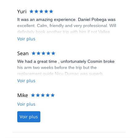
Yuri
It was an amazing experience. Daniel Pobega was
excellent. Calm, friendly and very professional. Will
definitely book another trip with him if not Vallee
Blanche but other future activities.
Voir plus
Sean
We had a great time , unfortunately Cosmin broke
his arm two weeks before the trip but the
replacement guide Nicu Durnac was superb.
Voir plus
Mike
Voir plus
Voir plus