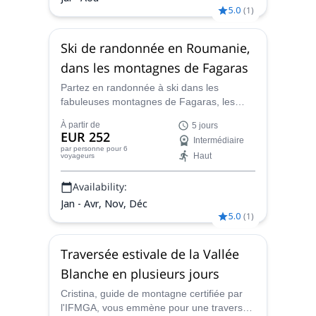
5.0
(
1
)
Ski de randonnée en Roumanie,
dans les montagnes de Fagaras
Partez en randonnée à ski dans les
fabuleuses montagnes de Fagaras, les
plus hautes des Alpes de Transylvanie,
À partir de
5 jours
avec Cosmin, un guide certifié par l'IFMGA,
EUR 252
Intermédiaire
lors d'un programme de 5 jours en
par personne
pour 6
Haut
voyageurs
Roumanie.
Availability:
Jan - Avr, Nov, Déc
5.0
(
1
)
Traversée estivale de la Vallée
Blanche en plusieurs jours
Cristina, guide de montagne certifiée par
l'IFMGA, vous emmène pour une traversée