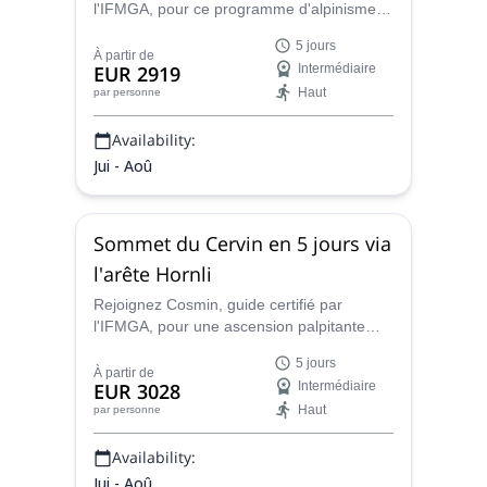
Roumain.
l'IFMGA, pour ce programme d'alpinisme
Contactez-moi pour connaître les disponibilités, les
de 5 jours ! Commencez par des
5 jours
ascensions d'entraînement dans les
tarifs ou pour personnaliser un programme qui vous
À partir de
EUR 2919
Intermédiaire
paysages alpins classiques de Chamonix
aidera à atteindre vos objectifs d'escalade.
Haut
par personne
avant de vous diriger vers votre objectif
ultime : le Cervin !
Availability:
Jui - Aoû
Sommet du Cervin en 5 jours via
l'arête Hornli
Rejoignez Cosmin, guide certifié par
l'IFMGA, pour une ascension palpitante
vers le sommet du Cervin via l'arête
5 jours
classique de Hornli, au cours d'un
À partir de
EUR 3028
Intermédiaire
programme de 5 jours.
Haut
par personne
Availability:
Jui - Aoû