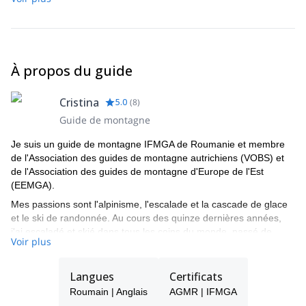
Cependant, 2 personnes peuvent choisir de partager les coûts
pour les jours 1-3. Dans ce cas : - la personne qui veut atteindre
le sommet paie : 2040 - l'accompagnateur paie : 600. Si les deux
personnes veulent atteindre le sommet, elles peuvent partager
les jours 1-4 et chacune paie 2060 EUR et le jour du sommet il y
À propos du guide
a 2 guides pour garder le ratio 1:1. Les refuges, le transport, les
remontées mécaniques (sauf dans la vallée de Cham) et les
repas ne sont pas inclus dans le prix. Ils doivent être payés
Cristina
5.0
(
8
)
directement par les clients pour eux-mêmes ainsi que pour le/les
Guide de montagne
guide(s).
Je suis un guide de montagne IFMGA de Roumanie et membre
de l'Association des guides de montagne autrichiens (VOBS) et
de l'Association des guides de montagne d'Europe de l'Est
(EEMGA).
Mes passions sont l'alpinisme, l'escalade et la cascade de glace
et le ski de randonnée. Au cours des quinze dernières années,
j'ai escaladé et skié dans tous les coins du monde, passé de
Voir plus
nombreuses saisons en tant que guide dans l'Himalaya, en
Nouvelle-Zélande, dans les Alpes et dans les Carpates.
Langues
Certificats
En tant que guide, ma première préoccupation est votre sécurité.
Avec cela vient beaucoup de plaisir, d'apprentissage et
Roumain | Anglais
AGMR | IFMGA
d'engagement dans des expériences qui seront mémorables