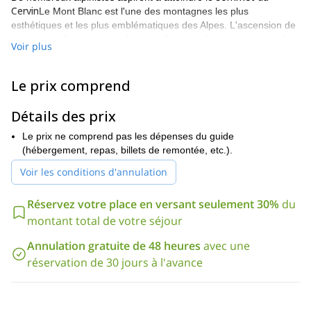
Cervin
Le Mont Blanc est l'une des montagnes les plus
esthétiques et les plus emblématiques des Alpes. L'ascension de
ses pentes dormantes et de ses crêtes acérées est un véritable
Voir plus
rite de passage
plaisir.
pour de nombreux alpinistes.
J'ai conçu ce programme pour maximiser vos chances de
Le prix comprend
réussite. Nous prendrons notre temps pour atteindre le sommet,
formation sur quelques-unes des meilleures routes autour de
Chamonix
Détails des prix
avant de s'attaquer au Cervin. Vous apprendrez les
techniques d'escalade et de corde importantes dont vous aurez
Le prix ne comprend pas les dépenses du guide
besoin sur le Cervin et lors de toutes vos futures aventures
(hébergement, repas, billets de remontée, etc.).
d'alpinisme.
Voir les conditions d'annulation
Le programme comprend de courtes voies d'escalade autour de
Chamonix, l'Arete des Cosmiques, et les Aiguilles d'Entreves ou
Réservez votre place en versant seulement 30%
du
les Aiguilles Marbrées. De là, nous nous dirigeons vers la Suisse,
en passant une nuit au refuge Hornli avant notre dernière
montant total de votre séjour
Pour plus de détails sur le programme,
tentative de sommet.
consultez la section jour par jour ci-dessous
Annulation gratuite de 48 heures
avec une
.
réservation de 30 jours à l'avance
alpinistes
Ce programme convient aux personnes suivantes
intermédiaires
qui cherchent à faire passer leur escalade au
Un bon niveau d'aptitude physique
niveau supérieur.
est
nécessaire.