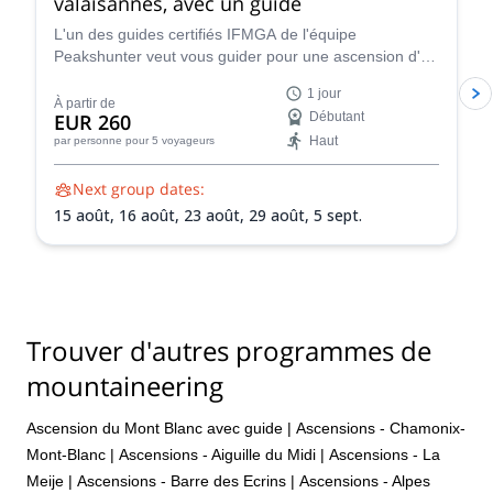
valaisannes, avec un guide
L'un des guides certifiés IFMGA de l'équipe
Peakshunter veut vous guider pour une ascension d'un
jour de la magnifique montagne Breithorn dans les
1 jour
Alpes Pennines de la Suisse.
À partir de
EUR 260
Débutant
Haut
par personne
pour 5 voyageurs
Next group dates:
15 août,
16 août,
23 août,
29 août,
5 sept.
Trouver d'autres programmes de
mountaineering
Ascension du Mont Blanc avec guide
|
Ascensions - Chamonix-
Mont-Blanc
|
Ascensions - Aiguille du Midi
|
Ascensions - La
Meije
|
Ascensions - Barre des Ecrins
|
Ascensions - Alpes