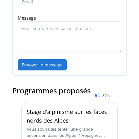
l’Afrique et l’Europe.
Aujourd’hui, je partage tout cela avec un groupe
Message
d’amis et de guides hautement qualifiés et
professionnels, qui seront heureux de vous
accompagner et de vous enseigner lorsque je ne
suis pas disponible.
Si j’ai confiance en eux… vous pouvez leur faire
confiance aussi !
Envoyer le message
Programmes proposés
5.0
(
10
)
Stage d'alpinisme sur les faces
nords des Alpes
Vous souhaitez tenter une grande
ascension dans les Alpes ? Rejoignez