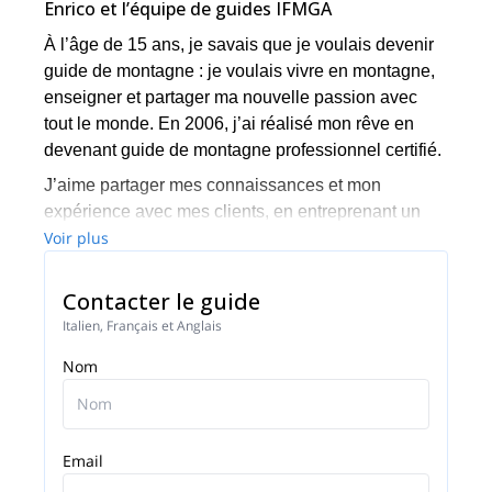
Enrico et l’équipe de guides IFMGA
À l’âge de 15 ans, je savais que je voulais devenir
guide de montagne : je voulais vivre en montagne,
enseigner et partager ma nouvelle passion avec
tout le monde. En 2006, j’ai réalisé mon rêve en
devenant guide de montagne professionnel certifié.
J’aime partager mes connaissances et mon
expérience avec mes clients, en entreprenant un
Voir plus
voyage qui transforme peu à peu la relation guide-
client en un partenariat d’escalade, et souvent en
une amitié durable. Je ne suis pas, et ne serai
Contacter le guide
jamais, un grimpeur solitaire, mais « un compagnon
Italien, Français et Anglais
d’exploration ». Ma spécialité est sans aucun doute
Nom
l’escalade sur glace et en terrain mixte en haute
altitude
Avec mes clients, j’ai gravi les faces les plus
difficiles des Alpes, exploré des chaînes de
Email
montagnes et voyagé à travers l’Amérique, l’Asie,