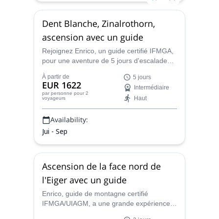
Dent Blanche, Zinalrothorn,
ascension avec un guide
Rejoignez Enrico, un guide certifié IFMGA,
pour une aventure de 5 jours d'escalade
vers les sommets de 2 grands sommets
À partir de
5 jours
des Alpes suisses, la Dent Blanche et le
EUR 1622
Intermédiaire
Zinalrothorn.
par personne
pour 2
Haut
voyageurs
Availability:
Jui - Sep
Ascension de la face nord de
l'Eiger avec un guide
Enrico, guide de montagne certifié
IFMGA/UIAGM, a une grande expérience
de l'escalade des faces les plus difficiles