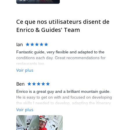
Ce que nos utilisateurs disent de
Enrico & Guides' Team
Ian
Fantastic guide, very flexible and adapted to the
conditions each day. Great recommendations for
restaurants too.
Voir plus
Ben
Enrico is a great guy and a brilliant mountain guide.
He is easy to get on with and focused on developing
the skills I needed to develop, adapting the itinerary
to my needs and was able to provide a very
Voir plus
worthwhile few days even in less than ideal
conditions.