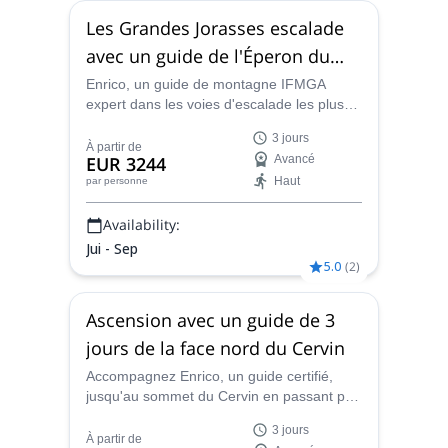
Les Grandes Jorasses escalade
avec un guide de l'Éperon du
Marcheur
Enrico, un guide de montagne IFMGA
expert dans les voies d'escalade les plus
techniques, vous emmène au sommet des
3 jours
Grandes Jorasses, l'un des plus célèbres
À partir de
EUR 3244
Avancé
sommets des Alpes.
Haut
par personne
Availability:
Jui - Sep
5.0
(
2
)
Ascension avec un guide de 3
jours de la face nord du Cervin
Accompagnez Enrico, un guide certifié,
jusqu'au sommet du Cervin en passant par
la difficile face nord. Recevez des conseils
3 jours
d'experts pour assurer votre sécurité et
À partir de