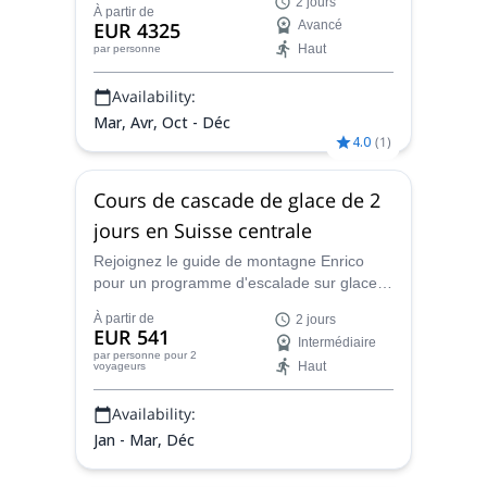
2 jours
des Alpes, et la face nord de l'Eiger ne fait
À partir de
EUR 4325
Avancé
pas exception. Rejoignez-le et profitez
Haut
par personne
d'une superbe ascension de 2 à 3 jours sur
la plus haute paroi de la région.
Availability:
Mar, Avr, Oct - Déc
4.0
(
1
)
Cours de cascade de glace de 2
jours en Suisse centrale
Rejoignez le guide de montagne Enrico
pour un programme d'escalade sur glace
exceptionnel au cœur de la Suisse et
À partir de
2 jours
passez deux jours - ou plus - à apprendre
EUR 541
Intermédiaire
les bases de ce sport remarquable et à
par personne
pour 2
Haut
voyageurs
développer vos compétences en tant
qu'alpiniste et grimpeur compétent.
Availability:
Jan - Mar, Déc