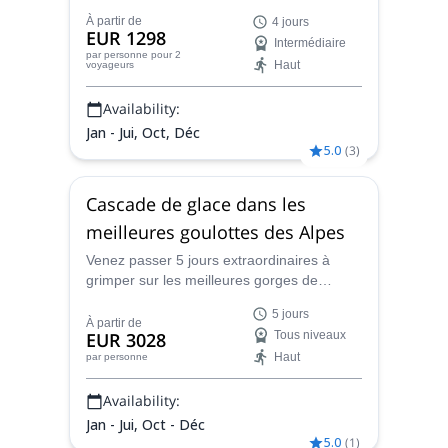
Enrico, guide de montagne certifié IFMGA
À partir de
4 jours
et grimpeur expert sur les grandes faces
EUR 1298
Intermédiaire
nord des Alpes, dans ce programme de
par personne
pour 2
Haut
voyageurs
formation de 4 jours pour évaluer vos
compétences sur une variété de terrains
Availability:
avant votre grand objectif.
Jan - Jui, Oct, Déc
5.0
(
3
)
Cascade de glace dans les
meilleures goulottes des Alpes
Venez passer 5 jours extraordinaires à
grimper sur les meilleures gorges de
certains des sommets les plus célèbres des
5 jours
Alpes, du Mont Rose aux Dolomites, avec
À partir de
EUR 3028
Tous niveaux
Enrico, guide certifié IFMGA.
Haut
par personne
Availability:
Jan - Jui, Oct - Déc
5.0
(
1
)