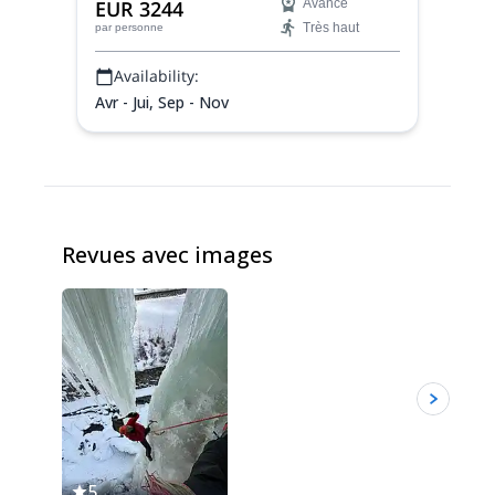
EUR 3244
Avancé
augmenter votre taux de réussite au
Très haut
par personne
sommet.
Availability:
Avr - Jui, Sep - Nov
Revues avec images
5
5