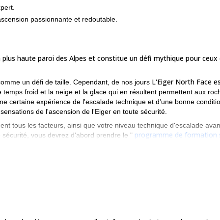
pert.
ascension passionnante et redoutable.
a plus haute paroi des Alpes et constitue un défi mythique pour ceux 
L'Eiger North Face e
comme un défi de taille. Cependant, de nos jours
 temps froid et la neige et la glace qui en résultent permettent aux roc
une certaine expérience de l'escalade technique et d'une bonne conditi
ensations de l'ascension de l'Eiger en toute sécurité.
nt tous les facteurs, ainsi que votre niveau technique d'escalade avan
programme de formation 
e sécurité, vous devrez d'abord prendre le "
Eiger. Cela nous permettra d'apprendre à nous connaître et d'évaluer vo
ences techniques nécessaires. Au cours du programme de préparation, 
Aiguille Verte
Supercouloir du Tacul
des voies telles que
,
ou des ravins 
escalader les faces nord des Alpes ici
 plus
.
iger, je recommande toujours ce programme de 2 à 3 jours pour les rais