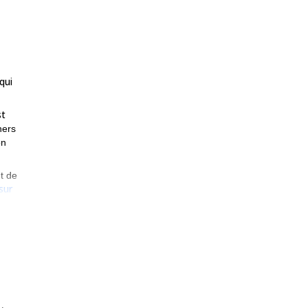
qui
st
hers
on
t de
sur
tre
nous
sur le
ons