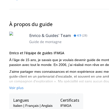
À propos du guide
Enrico & Guides' Team
4.9
(
28
)
Guide de montagne
Enrico et l’équipe de guides IFMGA
À l’âge de 15 ans, je savais que je voulais devenir guide de mon
passion avec tout le monde. En 2006, j’ai réalisé mon rêve en d
J’aime partager mes connaissances et mon expérience avec mes c
guide-client en un partenariat d’escalade, et souvent en une amiti
un compagnon d’exploration ». Ma spécialité est sans aucun doute
Voir plus
Avec mes clients, j’ai gravi les faces les plus difficiles des Alp
l’Afrique et l’Europe.
Langues
Certificats
Aujourd’hui, je partage tout cela avec un groupe d’amis et de gu
accompagner et de vous enseigner lorsque je ne suis pas dispon
Italien | Français | Anglais
IFMGA