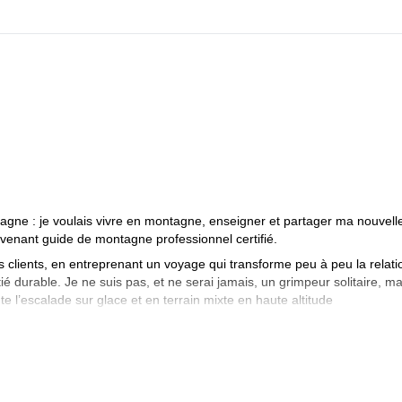
tagne : je voulais vivre en montagne, enseigner et partager ma nouvell
evenant guide de montagne professionnel certifié.
lients, en entreprenant un voyage qui transforme peu à peu la relati
é durable. Je ne suis pas, et ne serai jamais, un grimpeur solitaire, ma
 l’escalade sur glace et en terrain mixte en haute altitude
es, exploré des chaînes de montagnes et voyagé à travers l’Amérique, l’Asi
ides hautement qualifiés et professionnels, qui seront heureux de vous
ible.