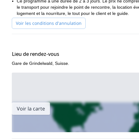
Ce programme a une durée de 2 à 3 jours. Le prix ne comprend
C'est l'une des voies d'alpinisme les plus célèbres de l'histoi
le transport pour rejoindre le point de rencontre, la location 
l'Eiger.
logement et la nourriture, le tout pour le client et le guide.
La ligne d'escalade est logique et très élégante.
Voir les conditions d'annulation
Alors, êtes-vous assez courageux pour vous attaquer au diffi
cette aventure passionnante ! Je serai heureux de vous conduire
Si vous souhaitez escalader une autre magnifique face nord da
site.
3 jours d'expédition face nord au sommet du Cervin
.
Lieu de rendez-vous
Gare de Grindelwald, Suisse.
Voir la carte