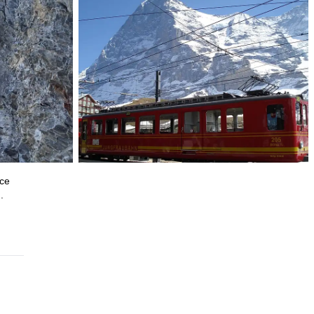
ace
.