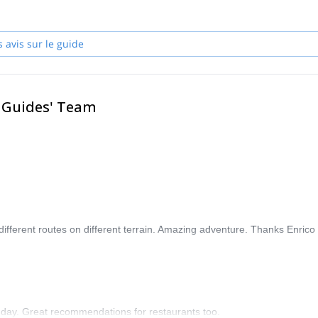
!
s avis sur le guide
& Guides' Team
different routes on different terrain. Amazing adventure. Thanks Enrico
h day. Great recommendations for restaurants too.