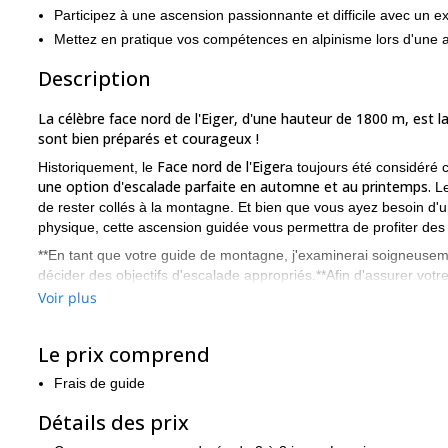
Participez à une ascension passionnante et difficile avec un ex
Mettez en pratique vos compétences en alpinisme lors d'une 
Description
La célèbre face nord de l'Eiger, d'une hauteur de 1800 m, est l
sont bien préparés et courageux !
Face nord de l'Eiger
Historiquement, le
a toujours été considéré 
une option d'escalade parfaite en automne et au printemps.
Le
de rester collés à la montagne. Et bien que vous ayez besoin d'
physique, cette ascension guidée vous permettra de profiter des s
**En tant que votre guide de montagne, j'examinerai soigneuseme
décider des objectifs d'escalade appropriés.**Afin d'assurer votr
les faces nord des Alpes
"avant de participer à l'ascension de l'
Voir plus
niveau d'escalade. En outre, vous pourrez acquérir les compét
ferons quelques petites ascensions d'essai et pourrons grimper 
Le prix comprend
Aiguille du Midi
versant nord de la montagne.
etc. Pour en savoir
Outre l'excitation que génère l'ascension de la face nord de l'E
Frais de guide
suivantes :
Détails des prix
C'est la plus grande face de toutes les Alpes.