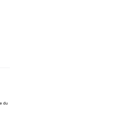
u 2/3
es
rons
ge du