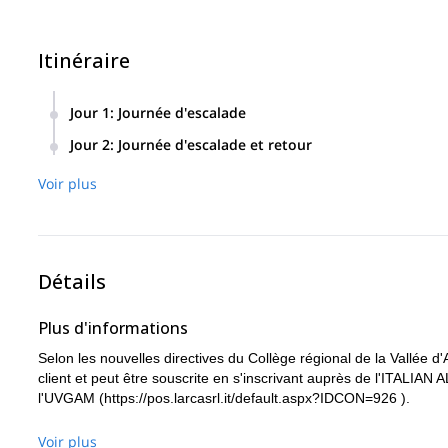
Itinéraire
Jour 1
:
Journée d'escalade
Nous nous réveillerons tôt et grimperons toute la journée su
Jour 2
:
Journée d'escalade et retour
de l'ascension.
Nous nous réveillerons tôt, ferons nos bagages et ferons la
Voir plus
"cheminées supérieures". Nous descendrons ensuite la face 
la fête.
Détails
Plus d'informations
Selon les nouvelles directives du Collège régional de la Vallée d
client et peut être souscrite en s'inscrivant auprès de l'ITALIAN
l'UVGAM (
https://pos.larcasrl.it/default.aspx?IDCON=926
).
Voir plus