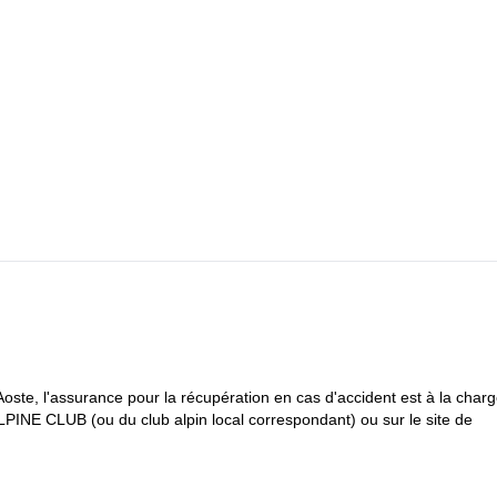
r la face nord de l'Eiger. Nous passerons la nuit sur un bivouac à 1/2 o
 poussée finale vers le sommet en passant par l'"araignée blanche" et l
ouest jusqu'à la vallée et y passerons notre dernière nuit, où nous fe
'Aoste, l'assurance pour la récupération en cas d'accident est à la char
 ALPINE CLUB (ou du club alpin local correspondant) ou sur le site de