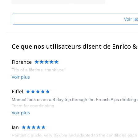
Si j’ai confiance en eux… vous pouvez leur faire confiance aussi 
Voir le
Ce que nos utilisateurs disent de Enrico 
Florence
Trip of a lifetime, thank you!
Voir plus
Eiffel
Manuel took us on a 4 day trip through the French Alps climbing 
Team for coordinating.
Voir plus
Ian
Fantastic guide, very flexible and adapted to the conditions eac