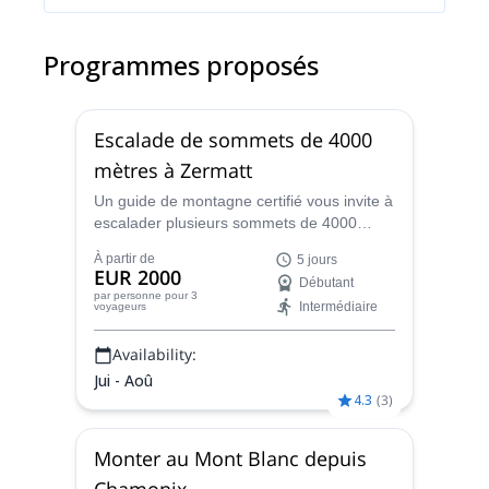
Programmes proposés
Escalade de sommets de 4000
mètres à Zermatt
Un guide de montagne certifié vous invite à
escalader plusieurs sommets de 4000
mètres à Zermatt, comme le
À partir de
5 jours
Zumsteinspitze, le Castor, le Breithorn et
EUR 2000
Débutant
d'autres !
par personne
pour 3
Intermédiaire
voyageurs
Availability:
Jui - Aoû
4.3
(
3
)
Monter au Mont Blanc depuis
Chamonix