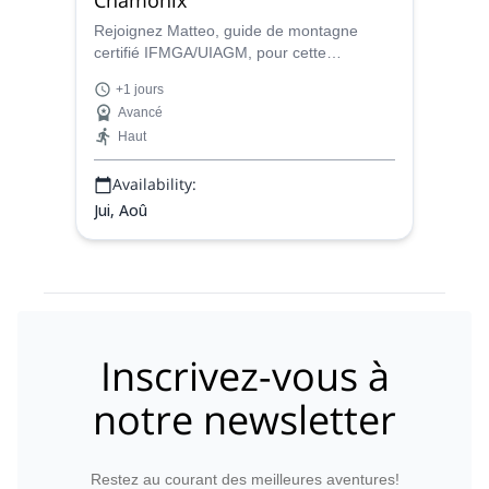
Rejoignez Matteo, guide de montagne
certifié IFMGA/UIAGM, pour cette
ascension de 3 jours du Mont Blanc (4810
+1 jours
mètres) depuis Chamonix et atteignez le
Avancé
plus haut sommet d'Europe !
Haut
Availability:
Jui, Aoû
Inscrivez-vous à
notre newsletter
Restez au courant des meilleures aventures!