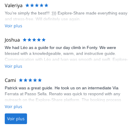
area. The weather was perfect, no direct sun and cool enough to
Valeriya
enjoy the climbs. Explore-Share made booking an outdoor
You’re simply the best!!! :))) Explore-Share made everything easy
climbing experience in Lisbon extremely easy. Luis, our guide,
and stress-free. Will definitely use again.
was fantastic, and the platform’s organization was flawless.
Voir plus
Joshua
We had Léo as a guide for our day climb in Fonty. We were
blessed with a knowledgeable, warm, and instructive guide.
Communication with Léo and Ivan was smooth and swift. Explore-
Share was excellent in arranging everything for our day climb.
Voir plus
The communication was quick, and the platform was easy to use,
making our adventure stress-free.
Cami
Patrick was a great guide. He took us on an intermediate Via
Ferrata at Passo Sella. Renato was quick to respond with any
outreach on the Explore-Share platform. The booking process
was straightforward, and once Patrick was confirmed, all went
Voir plus
well. It was a wonderful experience, and I’d highly recommend
the platform.
Voir plus