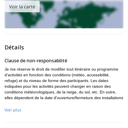
Voir la carte
Détails
Clause de non-responsabilité
Je me réserve le droit de modifier tout itinéraire ou programme
d'activités en fonction des conditions (météo, accessibilité,
refuge) et du niveau de forme des participants. Les dates
indiquées pour les activités peuvent changer en raison des
conditions météorologiques, de la neige, du sol, etc. En outre,
elles dépendent de la date d'ouverture/fermeture des installations
de remontées mécaniques, qui sont établies de manière
saisonnière/annuelle par les entités gestionnaires de celles-ci et,
Voir plus
par conséquent, ne me sont en aucun cas imputables.