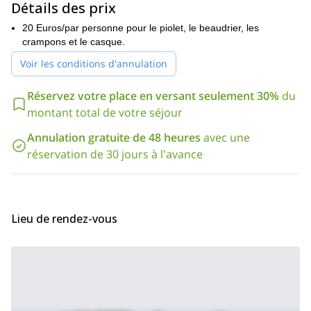
Détails des prix
Et je vous guiderai où vous voulez aller, dans une expérience
inoubliable. Vous pourrez escalader des rochers totalement
20 Euros/par personne pour le piolet, le beaudrier, les
verticaux si vous le souhaitez. Mais il y a aussi d'autres degrés de
crampons et le casque.
difficulté pour les grimpeurs moins expérimentés.
Voir les conditions d'annulation
Alors envoyez-moi une demande pour faire ce
5 jours
d'escalade en grandes voies dans les Dolomites se produisent
Réservez votre place en versant seulement 30%
du
pour vous ! Je vous garantis que vous passerez un moment
montant total de votre séjour
extraordinaire !
Annulation gratuite de 48 heures
avec une
Et si vous voulez tenter une aventure plus longue dans une
région plus chaude de l'Italie, vous pouvez aussi consulter mon
réservation de 30 jours à l'avance
Programme d'escalade de 7 jours en Sardaigne
.
Lieu de rendez-vous