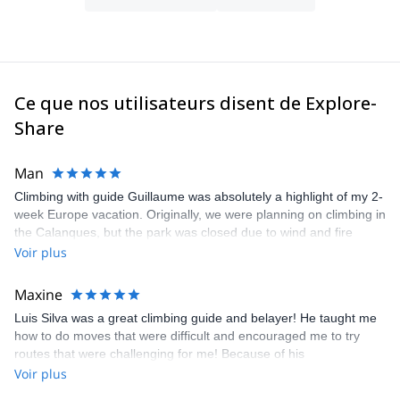
Ce que nos utilisateurs disent de Explore-
Share
Man
Climbing with guide Guillaume was absolutely a highlight of my 2-
week Europe vacation. Originally, we were planning on climbing in
the Calanques, but the park was closed due to wind and fire
danger. Guillaume chose another amazing location (Pic de
Voir plus
Bretagne) based on my climbing abilities and preferences and
kindly offered train station pick-up and hotel drop off, which I
Maxine
appreciated very much. The multi-pitch route we did was not only
Luis Silva was a great climbing guide and belayer! He taught me
fun but also the right amount of challenge, which I thoroughly
how to do moves that were difficult and encouraged me to try
enjoyed. The communication from the team (Gauthier) was
routes that were challenging for me! Because of his
prompt and clear—highly recommend!
encouragement, I managed to complete these routes! I really
Voir plus
enjoyed the climbs and completed 8 routes in the Sesimbra/Azoia