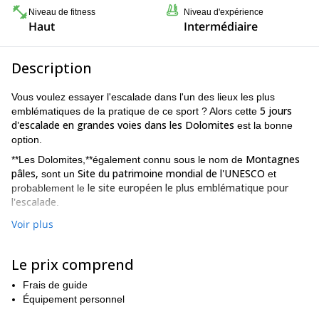
Niveau de fitness
Niveau d'expérience
Haut
Intermédiaire
Description
Vous voulez essayer l'escalade dans l'un des lieux les plus
5 jours
emblématiques de la pratique de ce sport ? Alors cette
d'escalade en grandes voies dans les Dolomites
est la bonne
option.
Montagnes
**Les Dolomites,**également connu sous le nom de
pâles,
Site du patrimoine mondial de l'UNESCO
sont un
et
le site européen le plus emblématique pour
probablement le
l'escalade
.
nord-est de l'Italie
Situé dans le
Ces murs sont chargés d'histoire
Voir plus
Reinhold
de l'alpinisme. Par exemple, ils sont l'endroit où,
Messner
le plus célèbre alpiniste du monde a fait ses premières
Le prix comprend
ascensions.
Catinaccio,
Les possibilités d'approche sont innombrables :
Frais de guide
Cinque Torri, Crystal Group, Marmolada, Tre Cime di Lavaredo,
Équipement personnel
Tofana di Roses, Sassolungo
et bien d'autres encore.