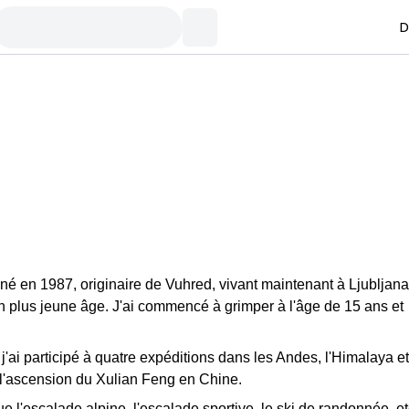
D
é en 1987, originaire de Vuhred, vivant maintenant à Ljubljana
 plus jeune âge. J'ai commencé à grimper à l'âge de 15 ans et
j'ai participé à quatre expéditions dans les Andes, l'Himalaya e
r l'ascension du Xulian Feng en Chine.
que l'escalade alpine, l'escalade sportive, le ski de randonnée, et