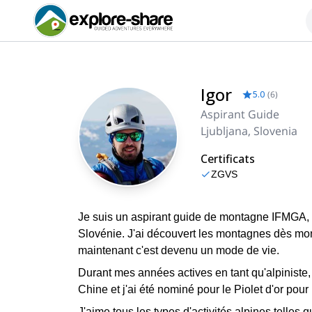
Igor
5.0
(
6
)
Aspirant Guide
Ljubljana, Slovenia
Certificats
ZGVS
Je suis un aspirant guide de montagne IFMGA, n
Slovénie. J'ai découvert les montagnes dès mon
maintenant c'est devenu un mode de vie.
Durant mes années actives en tant qu'alpiniste, 
Chine et j'ai été nominé pour le Piolet d'or pou
J'aime tous les types d'activités alpines telles 