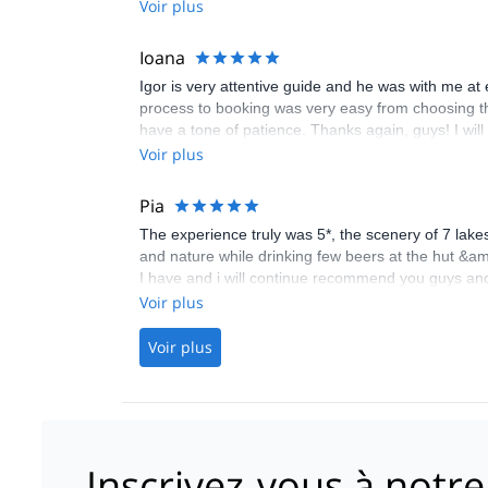
Voir plus
Ioana
Igor is very attentive guide and he was with me a
process to booking was very easy from choosing th
have a tone of patience. Thanks again, guys! I will r
Voir plus
Pia
The experience truly was 5*, the scenery of 7 lakes
and nature while drinking few beers at the hut &a
I have and i will continue recommend you guys and 
Sunshine from Finland.
Voir plus
Voir plus
Inscrivez-vous à notre