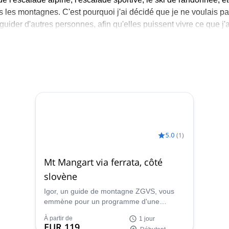
les montagnes. C'est pourquoi j'ai décidé que je ne voulais p
der d'autres personnes, afin qu'elles puissent vivre ce que j'a
e vous fournir le moyen le plus sûr de découvrir les montagnes
l d'une manière différente. Je vous guiderai vers des sentiers d
'escalade.
5.0
(
1
)
Mt Mangart via ferrata, côté
slovène
Igor, un guide de montagne ZGVS, vous
emmène pour un programme d'une
journée dans les Alpes Juliennes, à
À partir de
1 jour
l'ascension du Mt Mangart (2678 m) du
EUR 119