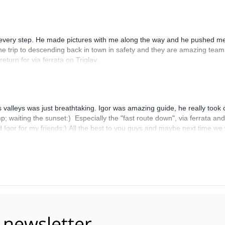
t every step. He made pictures with me along the way and he pushed me 
e trip to descending back in town in safety and they are amazing team
eturn for via ferrata on Triglav.
 valleys was just breathtaking. Igor was amazing guide, he really took 
mp; waiting the sunset:) Especially the "fast route down", via ferrata
Igor for my friends;) All the best to you guys and maybe next time we 
 newsletter