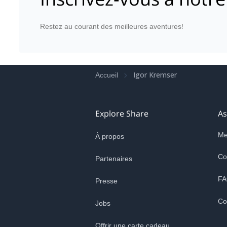
Restez au courant des meilleures aventures!
Igor Kremser
Accueil
Explore Share
As
Me
À propos
Co
Partenaires
FA
Presse
Co
Jobs
Offrir une carte cadeau