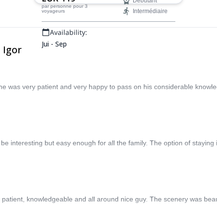
Débutant
côté slovène.
par personne
pour 3
Intermédiaire
voyageurs
Availability:
Jui - Sep
 Igor
d he was very patient and very happy to pass on his considerable kno
be interesting but easy enough for all the family. The option of staying 
atient, knowledgeable and all around nice guy. The scenery was beautif