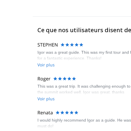
Ce que nos utilisateurs disent de
STEPHEN
Igor was a great guide. This was my first tour an
for a fantastic experience. Thanks!
Voir plus
Roger
This was a great trip. It was challenging enough to 
the summit worked well. Igor was great. thanks
Voir plus
Renata
I would highly recommend Igor as a guide. He was p
must do!