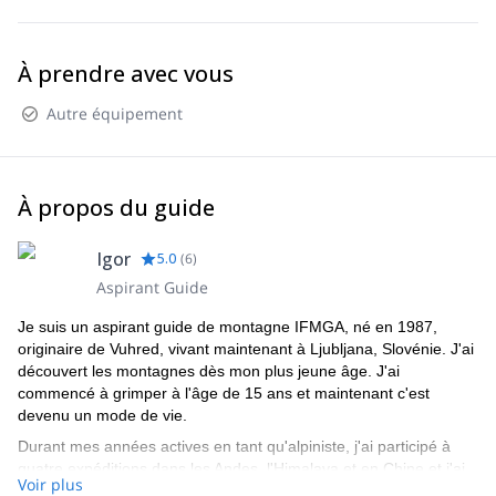
À prendre avec vous
Autre équipement
À propos du guide
Igor
5.0
(
6
)
Aspirant Guide
Je suis un aspirant guide de montagne IFMGA, né en 1987,
originaire de Vuhred, vivant maintenant à Ljubljana, Slovénie. J'ai
découvert les montagnes dès mon plus jeune âge. J'ai
commencé à grimper à l'âge de 15 ans et maintenant c'est
devenu un mode de vie.
Durant mes années actives en tant qu'alpiniste, j'ai participé à
quatre expéditions dans les Andes, l'Himalaya et en Chine et j'ai
Voir plus
été nominé pour le Piolet d'or pour l'ascension du Xulian Feng en