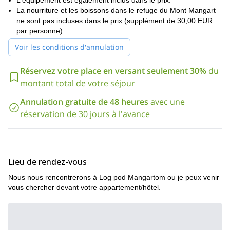
L'équipement est également inclus dans le prix.
puissions commencer à organiser notre programme.
La nourriture et les boissons dans le refuge du Mont Mangart
ne sont pas incluses dans le prix (supplément de 30,00 EUR
Vous pouvez également
escalader le mont Mangart en
par personne).
empruntant la via ferrata sur le versant italien
.
Voir les conditions d'annulation
Réservez votre place en versant seulement 30%
du
montant total de votre séjour
Annulation gratuite de 48 heures
avec une
réservation de 30 jours à l'avance
Lieu de rendez-vous
Nous nous rencontrerons à Log pod Mangartom ou je peux venir
vous chercher devant votre appartement/hôtel.