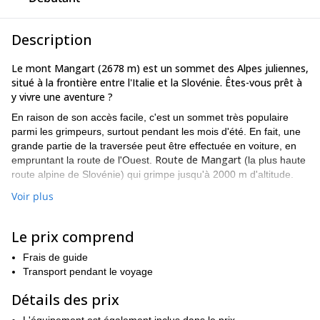
Description
Le mont Mangart (2678 m) est un sommet des Alpes juliennes,
situé à la frontière entre l'Italie et la Slovénie. Êtes-vous prêt à
y vivre une aventure ?
En raison de son accès facile, c'est un sommet très populaire
parmi les grimpeurs, surtout pendant les mois d'été. En fait, une
grande partie de la traversée peut être effectuée en voiture, en
Route de Mangart
empruntant la route de l'Ouest.
(la plus haute
route alpine de Slovénie) qui grimpe jusqu'à 2000 m d'altitude.
Selle Mangart
La route se termine à la
. De là, nous ferons une
Voir plus
randonnée d'environ 30 minutes jusqu'à ce que nous atteignions
Itinéraire de via ferrata slovène.
l'entrée de l'autoroute.
Le prix comprend
Il faut compter entre 1 et 2 heures pour effectuer le parcours.
Même s'il est assez technique, il convient aux débutants. Enfin,
Frais de guide
nous redescendrons par la route italienne, jusqu'à la selle de
Transport pendant le voyage
Mangart.
Détails des prix
Voulez-vous escalader ce magnifique sommet des Alpes
Juliennes ? N'hésitez pas à me contacter pour que nous