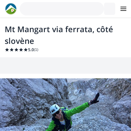
Mt Mangart via ferrata, côté
slovène
5.0
(
1
)