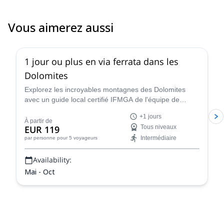
I will return for via ferrata on Triglav.
Vous aimerez aussi
4.8
(
113
)
1 jour ou plus en via ferrata dans les
Dolomites
Explorez les incroyables montagnes des Dolomites
avec un guide local certifié IFMGA de l'équipe de
guidage de Renato lors d'une excursion d'escalade en
+1 jours
via ferrata d'un jour ou plus.
À partir de
EUR 119
Tous niveaux
Intermédiaire
par personne
pour 5 voyageurs
Availability:
Mai - Oct