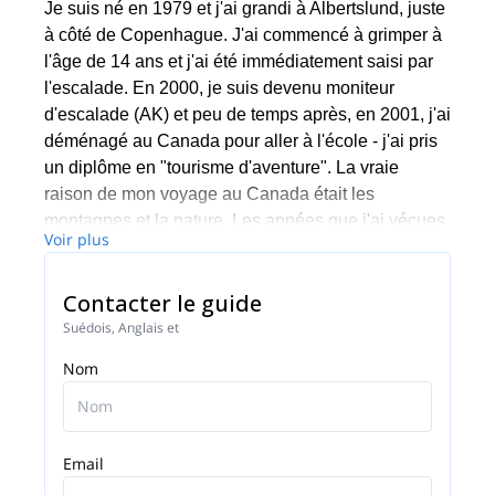
Je suis né en 1979 et j'ai grandi à Albertslund, juste
à côté de Copenhague. J'ai commencé à grimper à
l'âge de 14 ans et j'ai été immédiatement saisi par
l'escalade. En 2000, je suis devenu moniteur
d'escalade (AK) et peu de temps après, en 2001, j'ai
déménagé au Canada pour aller à l'école - j'ai pris
un diplôme en "tourisme d'aventure". La vraie
raison de mon voyage au Canada était les
montagnes et la nature. Les années que j'ai vécues
Voir plus
au Canada m'ont permis de développer mes
compétences en tant que grimpeur et alpiniste. J'ai
Contacter le guide
également commencé à suivre une formation pour
devenir un guide de montagne international.
Suédois, Anglais et
Depuis, je suis retourné en Europe, où j'ai passé du
Nom
temps à grimper, à skier et à être en programme. J'ai
également obtenu mon diplôme et je suis
maintenant reconnu internationalement comme
guide de montagne et comme un professionnel
Email
travaillant dans les différentes activités de