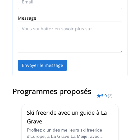
montagne. Pendant mes années en montagne, ma
passion pour l'escalade et le ski est devenue de
Message
plus en plus forte. En tant que guide et instructeur,
j'espère avoir la chance de partager ma passion et
mon expérience avec vous !
Envoyer le message
Programmes proposés
5.0
(
2
)
Ski freeride avec un guide à La
Grave
Profitez d'un des meilleurs ski freeride
d'Europe, à La Grave La Meije, avec