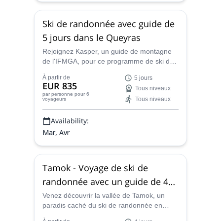
Ski de randonnée avec guide de
5 jours dans le Queyras
Rejoignez Kasper, un guide de montagne
de l'IFMGA, pour ce programme de ski de
randonnée dans la région du Queyras,
À partir de
5 jours
dans les Alpes françaises. La saison de ski
EUR 835
Tous niveaux
de randonnée commence bientôt et vous
par personne
pour 6
Tous niveaux
voyageurs
trouverez la meilleure poudreuse dans les
descentes !
Availability:
Mar, Avr
Tamok - Voyage de ski de
randonnée avec un guide de 4
jours
Venez découvrir la vallée de Tamok, un
paradis caché du ski de randonnée en
Norvège, avec ce programme de 4 jours en