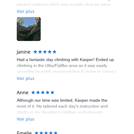
started outdoors which was exactly what we were
after. Would recommend! 🧗‍♀️
Voir plus
Janine
Had a fantastic day climbing with Kasper! Ended up
climbing in the Utby/Fjällbo area as it was easily
accesible by public transportation & closer to where I
was staying in Gothenburg. I'm so glad I got a
Voir plus
chance to climb with Kasper - definitely my favorite
part of my trip to Sweden so far. Highly recommend!
Anne
Thanks!
Although our time was limited, Kasper made the
most of it. He tailored each day's instruction and
climbs to my daughter's abilities and interests,
encouraged her to challenge herself, and kept safety
Voir plus
in focus at all times. Highly recommend.
Emelie