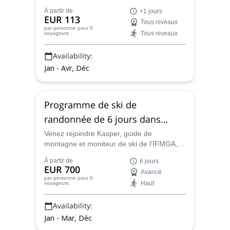
Kasper, guide de montagne de l'IFMGA,
À partir de
+1 jours
amoureux de ce super spot de ski hors-
EUR 113
Tous niveaux
piste.
par personne
pour 5
Tous niveaux
voyageurs
Availability:
Jan - Avr, Déc
Programme de ski de
randonnée de 6 jours dans
l'Oberland bernois
Venez rejoindre Kasper, guide de
montagne et moniteur de ski de l'IFMGA,
pour une randonnée à ski inoubliable dans
À partir de
6 jours
la région de l'Oberland bernois, dans les
EUR 700
Avancé
Alpes bernoises.
par personne
pour 6
Haut
voyageurs
Availability:
Jan - Mar, Déc