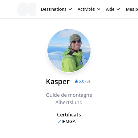
Destinations
Activités
Aide
Mes 
Kasper
5.0
(
8
)
Guide de montagne
Albertslund
Certificats
IFMGA