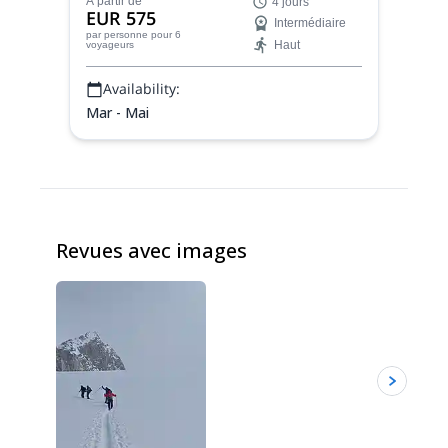
À partir de
4 jours
compagnie de Kasper, guide de montagne
EUR 575
Intermédiaire
certifié IFMGA. Profitez de superbes pistes
par personne
pour 6
Haut
voyageurs
sur une poudreuse incroyable, loin des
foules.
Availability:
Mar - Mai
Revues avec images