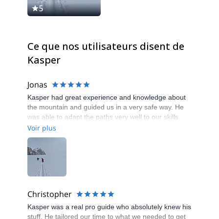
5
5
Ce que nos utilisateurs disent de
Kasper
Jonas
Kasper had great experience and knowledge about
the mountain and guided us in a very safe way. He
was able to adapt the paths very well to our skills
and understood how much he could challenge us
Voir plus
without making us feel unsafe. Really nice to have a
guide that is speaking Swedish. Thanks for great
couple of days!
Christopher
Kasper was a real pro guide who absolutely knew his
stuff. He tailored our time to what we needed to get