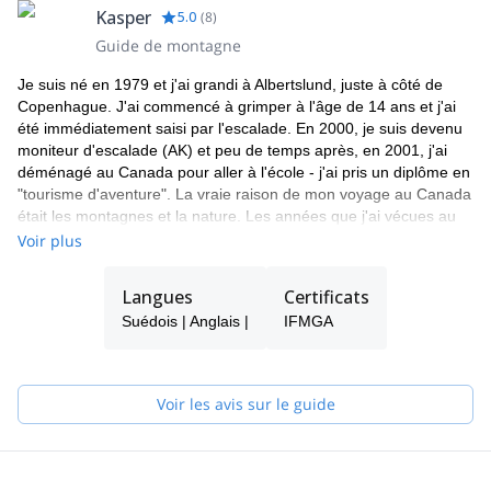
Kasper
5.0
(
8
)
Guide de montagne
Je suis né en 1979 et j'ai grandi à Albertslund, juste à côté de
Copenhague. J'ai commencé à grimper à l'âge de 14 ans et j'ai
été immédiatement saisi par l'escalade. En 2000, je suis devenu
moniteur d'escalade (AK) et peu de temps après, en 2001, j'ai
déménagé au Canada pour aller à l'école - j'ai pris un diplôme en
"tourisme d'aventure". La vraie raison de mon voyage au Canada
était les montagnes et la nature. Les années que j'ai vécues au
Canada m'ont permis de développer mes compétences en tant
Voir plus
que grimpeur et alpiniste. J'ai également commencé à suivre une
formation pour devenir un guide de montagne international.
Langues
Certificats
Depuis, je suis retourné en Europe, où j'ai passé du temps à
Suédois | Anglais |
IFMGA
grimper, à skier et à être en programme. J'ai également obtenu
mon diplôme et je suis maintenant reconnu internationalement
comme guide de montagne et comme un professionnel travaillant
dans les différentes activités de montagne. Pendant mes années
Voir les avis sur le guide
en montagne, ma passion pour l'escalade et le ski est devenue
de plus en plus forte. En tant que guide et instructeur, j'espère
avoir la chance de partager ma passion et mon expérience avec
vous !