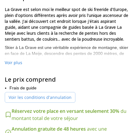
La Grave est selon moi le meilleur spot de ski freeride d'Europe,
plein d'options différentes après avoir pris l'unique ascenseur de
la vallée. J'ai découvert cet endroit lorsque j'étais aspirant
guide, aidant une compagnie de guides basée à La Grave La
Meije avec leurs clients à la recherche de pentes hors des
sentiers battus, de couloirs... avec de la poudreuse incroyable.
Skier à La Grave est une véritable expérience de montagne, skier
en face de La Meije, descendre des pentes de 2000 mètres, de
longs couloirs... J'apprécie particulièrement la complexité des
Voir plus
parcours que l'on peut trouver ici.
Je suis toujours très excitée quand je viens ici. L'ambiance est
Le prix comprend
géniale, il y a plein de gens qui recherchent les mêmes choses :
de la poudreuse, des endroits sauvages, des couloirs, du ski
Frais de guide
dans les arbres... et un autre bon point est que ce n'est pas très
Voir les conditions d'annulation
commercial bien que ce soit reconnu comme l'un des meilleurs
spots de ski hors-piste.
Réservez votre place en versant seulement 30%
du
Je serai là en février et mars, les 2 meilleurs mois de l'année à
montant total de votre séjour
guider mes amis et clients. Pourquoi ne pas me passer un coup
de fil si vous venez ici. Je serai heureux de vous emmener dans
Annulation gratuite de 48 heures
avec une
certains de mes endroits secrets. Nous pouvons partir ensemble