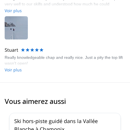
very well to our skills and understood how much he could
challenge us without making us feel unsafe. Really nice to have a
Voir plus
guide that is speaking Swedish. Thanks for great couple of days!
Stuart
Really knowledgeable chap and really nice. Just a pity the top lift
wasn’t open!
Voir plus
Vous aimerez aussi
4.5
(
24
)
Ski hors-piste guidé dans la Vallée
Blanche à Chamonix