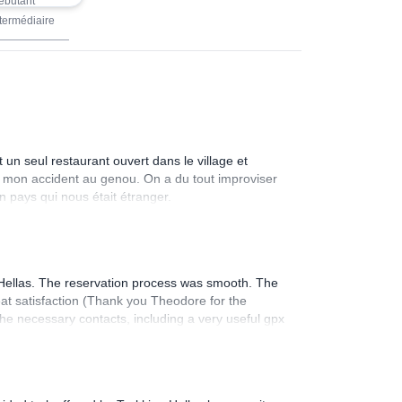
ébutant
rgos, trois
termédiaire
 entier pour
ante et leur
un seul restaurant ouvert dans le village et
de mon accident au genou. On a du tout improviser
 pays qui nous était étranger.
g Hellas. The reservation process was smooth. The
reat satisfaction (Thank you Theodore for the
l the necessary contacts, including a very useful gpx
ail, and advised us about the trail. The company was
a taxi that waited for us in the middle of the hike
The hotels were lovely, and the staff were always
 specifications in advance and choose to walk only