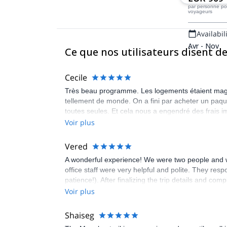
guides certi
par personne
po
voyageurs
aideront à t
montagnes, r
Availabili
spectaculair
Avr - Nov
Ce que nos utilisateurs disent d
Cecile
Très beau programme. Les logements étaient magnif
tellement de monde. On a fini par acheter un paqu
toutes seules. Et cela nous a engendré des frais 
Voir plus
Vered
A wonderful experience! We were two people and we
office staff were very helpful and polite. They res
patience!). After finalizing the trip details and com
file of the trail. In the hike itself, everything we
Voir plus
responsible enough to tell us in advance about part
and transferred us to a nearby point). The villages
Shaiseg
friendly and helpful. One final tip: The hikes are 