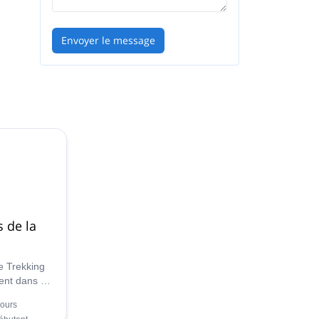
Envoyer le message
cat
 la
 de la
de Trekking
sent dans ce
urs de
jours
es îles" de