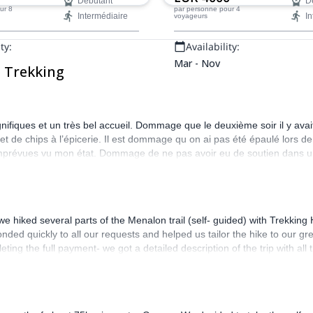
Débutant
D
fiés de Trekking Hellas vous
Grèce : Santorin, Naxos et Amo
ur 8
par personne
pour 4
Intermédiaire
In
voyageurs
raverser les gorges,
endroits connus dans le monde
ivières et vallées
leur beauté naturelle époustoufl
ty:
Availability:
es de cette région spéciale.
culture vibrante et enivrante.
Mar - Nov
e Trekking
iques et un très bel accueil. Dommage que le deuxième soir il y avait 
et de chips à l’épicerie. Il est dommage qu on ai pas été épaulé lors 
imprévues vu mon état. Dommage de ne pas avoir eu de soutien dans un
 hiked several parts of the Menalon trail (self- guided) with Trekkin
ponded quickly to all our requests and helped us tailor the hike to our g
pleting the full payment- we got a detailed description of the trip with al
nt smoothly. On the first day we met a guide, who gave us a map of the tr
 of the trail that was wrecked during the winter (they even pre-arranged 
 we arrived at were beautiful (We especially like Dimitsana and Vytina. 
great but they are not easy. We highly recommend that you read the trail