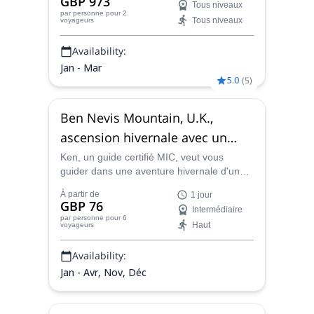
GBP 973
Tous niveaux
améliorer vos compétences en matière
par personne
pour 2
Tous niveaux
voyageurs
d'escalade !
Availability:
Jan - Mar
5.0
(
5
)
Ben Nevis Mountain, U.K.,
ascension hivernale avec un
guide
Ken, un guide certifié MIC, veut vous
guider dans une aventure hivernale d'une
journée au sommet du plus haut sommet
À partir de
1 jour
du Royaume-Uni, le grand mont Ben Nevis.
GBP 76
Intermédiaire
par personne
pour 6
Haut
voyageurs
Availability:
Jan - Avr, Nov, Déc