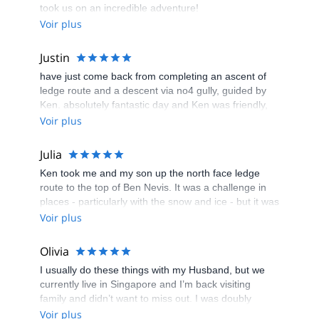
took us on an incredible adventure!
Voir plus
Justin
have just come back from completing an ascent of
ledge route and a descent via no4 gully, guided by
Ken. absolutely fantastic day and Ken was friendly,
professional and very confidence inspiring. cant
Voir plus
recommend highly enough and I'll definitely be back
next season!
Julia
Ken took me and my son up the north face ledge
route to the top of Ben Nevis. It was a challenge in
places - particularly with the snow and ice - but it was
an unforgettable experience! Ken was a great guide.
Voir plus
Olivia
I usually do these things with my Husband, but we
currently live in Singapore and I’m back visiting
family and didn’t want to miss out. I was doubly
anxious because our usual guide was unavailable,
Voir plus