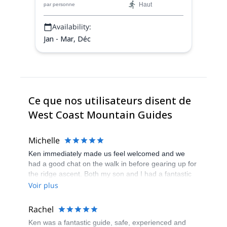
Haut
par personne
Availability:
Jan - Mar, Déc
Ce que nos utilisateurs disent de
West Coast Mountain Guides
Michelle
Ken immediately made us feel welcomed and we
had a good chat on the walk in before gearing up for
the ridge ascent. Both my son and I had a fantastic
experience thanks to Ken's calm, expertise in leading
Voir plus
us over Tower Ridge and then descending via Ledge
Ridge to round off a great day. Highly recommended!
Rachel
Ken was a fantastic guide, safe, experienced and