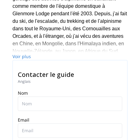
comme membre de l'équipe domestique à
Glenmore Lodge pendant l'été 2003. Depuis, j'ai fait
du ski, de l'escalade, du trekking et de l'alpinisme
dans tout le Royaume-Uni, des Cornouailles aux
Orcades, et à l'étranger, où j'ai vécu des aventures
en Chine, en Mongolie, dans l'Himalaya indien, en
Nouvelle-Zélande, au Japon, en Afrique du Sud,
Voir plus
dans les Alpes suisses, italiennes et françaises,
dans les Pyrénées, dans le sud de l'Espagne et en
Contacter le guide
Norvège. J'aime l'escalade sous toutes ses formes,
que ce soit l'escalade de bloc à Fontainebleau,
Anglais
l'escalade sportive à Rodellar, l'escalade trad et
Nom
hivernale au Royaume-Uni ou l'escalade alpine en
Suisse. J'ai également monté quelques nouvelles
voies, Mint Sauce E1 5c à Glen Nevis et Feathered
Friend V,5 à Creag Meagaidh.
Email
J'ai obtenu mon Mountaineering Instructor
Certificate (MIC), la plus haute qualification