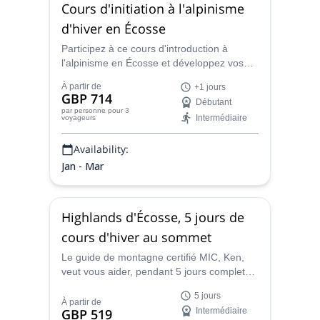
Cours d'initiation à l'alpinisme
d'hiver en Écosse
Participez à ce cours d'introduction à
l'alpinisme en Écosse et développez vos
compétences en hiver et au sommet avec
À partir de
+1 jours
Ken, un instructeur certifié MIC.
GBP 714
Débutant
par personne
pour 3
Intermédiaire
voyageurs
Availability:
Jan - Mar
Highlands d'Écosse, 5 jours de
cours d'hiver au sommet
Le guide de montagne certifié MIC, Ken,
veut vous aider, pendant 5 jours complets,
à acquérir les compétences nécessaires à
5 jours
une escalade hivernale sûre et réussie
À partir de
GBP 519
Intermédiaire
dans les Highlands écossais.