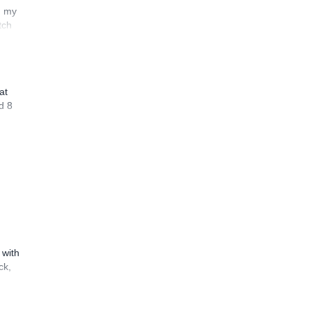
n my
tch
at
d 8
 with
ck,