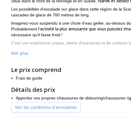
Narvik et Abisko
Situé dans le nord de la Norvège et en Suède,
Les possibilités d'escalade sur glace dans cette région de la Sca
cascades de glace de 700 mètres de long.
Imaginez-vous suspendu à une chute d'eau gelée, au-dessus du fj
l'activité la plus amusante que vous puissiez ima
Probablement
nécessaire qu'il fasse froid !
C'est une expérience unique, pleine d'aventures et de contacts ét
Narvik, du côté norvégien, et Abisko, du côté suédois, offrent de
Voir plus
glace expérimentés.
N'hésitez pas à me contacter et à choisir un ou plusieurs jour
Le prix comprend
d'origine, et je serai heureux de vous guider !
Frais de guide
Détails des prix
Apportez vos propres chaussures de skitouring/chaussures rig
Voir les conditions d'annulation