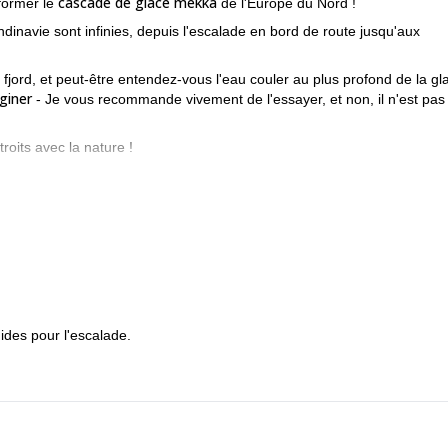
cascade de glace mekka
former le
de l'Europe du Nord !
ndinavie sont infinies, depuis l'escalade en bord de route jusqu'aux
ord, et peut-être entendez-vous l'eau couler au plus profond de la gl
giner
- Je vous recommande vivement de l'essayer, et non, il n'est pas
roits avec la nature !
 nombreuses possibilités, tant pour les débutants que pour les grimpeur
s pour faire de la cascade de glace en Scandinavie du Nord, ma régio
ides pour l'escalade.