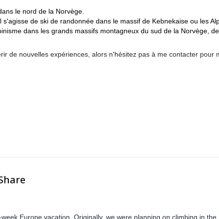
 dans le nord de la Norvège.
il s'agisse de ski de randonnée dans le massif de Kebnekaise ou les Al
alpinisme dans les grands massifs montagneux du sud de la Norvège, de
érir de nouvelles expériences, alors n'hésitez pas à me contacter pour
 IFMGA/UIAGM, technicien d'avalanche SVELAV/CAA et NOLS Wildernes
-Share
-week Europe vacation. Originally, we were planning on climbing in the