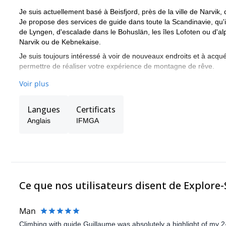
Je suis actuellement basé à Beisfjord, près de la ville de Narvik,
Je propose des services de guide dans toute la Scandinavie, qu'
de Lyngen, d'escalade dans le Bohuslän, les îles Lofoten ou d'
Narvik ou de Kebnekaise.
Je suis toujours intéressé à voir de nouveaux endroits et à acqu
permettre de réaliser votre expérience de montagne de rêve.
Instructeur d'escalade UIAA/SKF, aspirant guide de montagne
Voir plus
First Responder, mais surtout skieur et grimpeur passionné.
Langues
Certificats
Anglais
IFMGA
Ce que nos utilisateurs disent de Explore
Man
Climbing with guide Guillaume was absolutely a highlight of my 2