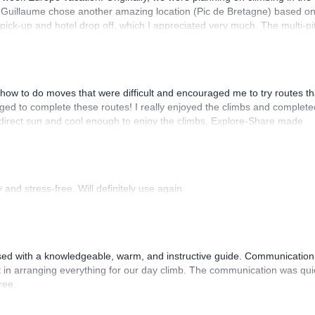
. Guillaume chose another amazing location (Pic de Bretagne) based o
n pick-up and hotel drop off, which I appreciated very much. The multi-pi
lenge, which I thoroughly enjoyed. The communication from the team
how to do moves that were difficult and encouraged me to try routes th
ed to complete these routes! I really enjoyed the climbs and complete
 direct sun and cool enough to enjoy the climbs. Explore-Share made
 Luis, our guide, was fantastic, and the platform’s organization was
and stress-free. Will definitely use again.
sed with a knowledgeable, warm, and instructive guide. Communication
 in arranging everything for our day climb. The communication was qui
ree.