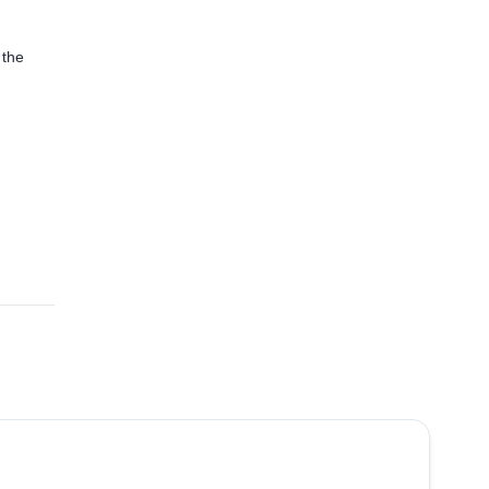
 the
5.0
(
7
)