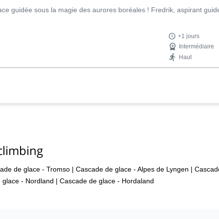
ce guidée sous la magie des aurores boréales ! Fredrik, aspirant gu
+1 jours
Intermédiaire
Haut
climbing
ade de glace - Tromso
|
Cascade de glace - Alpes de Lyngen
|
Cascade
 glace - Nordland
|
Cascade de glace - Hordaland