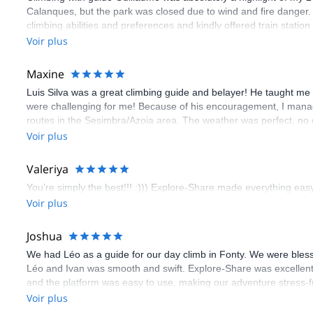
Calanques, but the park was closed due to wind and fire danger
climbing abilities and preferences and kindly offered train statio
route we did was not only fun but also the right amount of chal
Voir plus
(Gauthier) was prompt and clear—highly recommend!
Maxine
Luis Silva was a great climbing guide and belayer! He taught me 
were challenging for me! Because of his encouragement, I manag
routes in the Sesimbra/Azoia area. The weather was perfect, no
booking an outdoor climbing experience in Lisbon extremely easy.
Voir plus
flawless.
Valeriya
You’re simply the best!!! :))) Explore-Share made everything easy 
Voir plus
Joshua
We had Léo as a guide for our day climb in Fonty. We were bles
Léo and Ivan was smooth and swift. Explore-Share was excellent
and the platform was easy to use, making our adventure stress-f
Voir plus