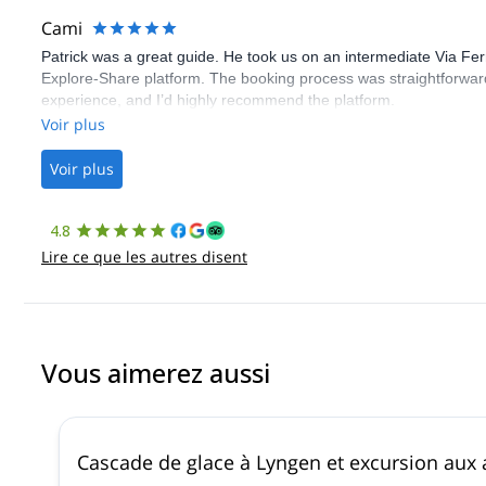
Cami
Patrick was a great guide. He took us on an intermediate Via Fe
Explore-Share platform. The booking process was straightforward
experience, and I’d highly recommend the platform.
Voir plus
Voir plus
4.8
Lire ce que les autres disent
Vous aimerez aussi
Cascade de glace à Lyngen et excursion aux 