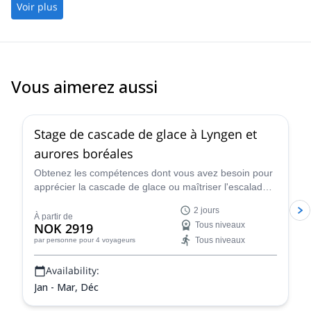
Voir plus
Vous aimerez aussi
5.0
(
1
)
Stage de cascade de glace à Lyngen et
aurores boréales
Obtenez les compétences dont vous avez besoin pour
apprécier la cascade de glace ou maîtriser l'escalade
en grandes voies lors de ces cours d'escalade sur
2 jours
glace proposés à Lyngen, dans le nord de la Norvège,
À partir de
NOK 2919
Tous niveaux
par Fredrik, aspirant guide de l'IFMGA. Les
Tous niveaux
par personne
pour 4 voyageurs
magnifiques aurores boréales seront la toile de fond
parfaite !
Availability:
Jan - Mar, Déc