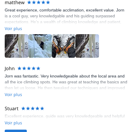
matthew
Great experience, comfortable acclimation, excellent value. Jorn
is a cool guy, very knowledgable and his guiding surpassed
expectations. He’s a wealth of climbing knowledge and patient,
you will leave this experience feeling accomplished.
Voir plus
John
Jorn was fantastic. Very knowledgeable about the local area and
all the ice climbing spots. He was great at teaching the basics and
then let us loose. He then tweaked our techniques and improved
us loads. Very impressed.
Voir plus
Stuart
Excellent experience, guide was very knowledgeable and helpful
Voir plus