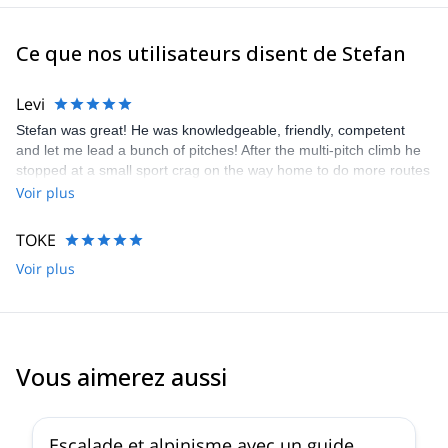
Ce que nos utilisateurs disent de Stefan
Levi
Stefan was great! He was knowledgeable, friendly, competent
and let me lead a bunch of pitches! After the multi-pitch climb he
stopped at a small sport crag on the way home to do more routes
with me. Going the extra mile! I'd highly recommend.
Voir plus
TOKE
Voir plus
Vous aimerez aussi
4.8
(
8
)
Escalade et alpinisme avec un guide