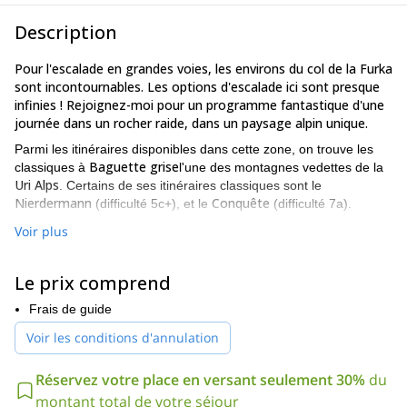
Description
Pour l'escalade en grandes voies, les environs du col de la Furka
sont incontournables. Les options d'escalade ici sont presque
infinies ! Rejoignez-moi pour un programme fantastique d'une
journée dans un rocher raide, dans un paysage alpin unique.
Parmi les itinéraires disponibles dans cette zone, on trouve les
Baguette grise
classiques à
l'une des montagnes vedettes de la
Uri Alps
. Certains de ses itinéraires classiques sont le
Nierdermann
Conquête
(difficulté 5c+), et le
(difficulté 7a).
D'autres routes dans cette région comprennent :
Voir plus
Tour Hannibal (Conquête du Paradis - niveau de difficulté 5c)
Le prix comprend
Mur ouest du Gross Bielenhorn
Frais de guide
Mur sud du Chli Bielenhorn (Perrenoud - niveau de difficulté
6a)
Voir les conditions d'annulation
niveau de compétence
Le site
requis pour ce programme
dépend des différents itinéraires possibles.
Réservez votre place en versant seulement 30%
du
montant total de votre séjour
J'espère que vous pourrez me rejoindre bientôt pour profiter de