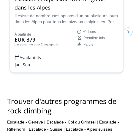
dans les Alpes
Il existe de nombreuses options d'un ou plusieurs jours
dans les Alpes pour tous les niveaux d'alpinistes. Pere,
un guide espagnol de l'IFMGA, vous aidera à trouver
+1 jours
les spots parfaits pour vous.
À partir de
EUR 379
Première fois
Faible
par personne
pour 2 voyageurs
Availability:
Jui - Sep
Trouver d'autres programmes de
rock climbing
Escalade - Genève
|
Escalade - Col du Grimsel
|
Escalade -
Riffelhorn
|
Escalade - Suisse
|
Escalade - Alpes suisses