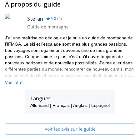
À propos du guide
Stefan
5.0
(
2
)
Guide de montagne
J'ai une maîtrise en géologie et je suis un guide de montagne de
l'IFMGA. Le ski et l'escalade sont mes plus grandes passions.
Les voyages sont également devenus une de mes grandes
passions. Ce que j'aime le plus, c'est qu'il ouvre toujours de
nouveaux horizons et de nouvelles possibilités. J'aime aller dans
différentes parties du monde, rencontrer de nouveaux amis, mon
équipement de ski et mes chaussures d'escalade toujours prêts à
partir.
Voir plus
Même si je fais de l'escalade et du ski depuis plus de 20 ans, j'ai
plusieurs projets en attente en tête. En tête de liste : escalader la
Langues
Cordillera Real en Bolivie, aller au volcan Parinacota au Chili pour
Allemand | Français | Anglais | Espagnol
faire du ski-alpinisme, et repartir en road trip à ski dans les
Andes.
Les défis de ski et d'escalade ne s'arrêtent jamais ! Jetez un coup
Voir les avis sur le guide
d'œil à mes différents programmes. J'espère vous avoir bientôt
comme invité dans l'un d'eux.