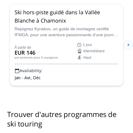
Ski hors-piste guidé dans la Vallée
Blanche à Chamonix
Rejoignez Kyriakos, un guide de montagne certifié
IFMGA, pour une aventure passionnante d'une journée
de ski hors-piste dans la Vallée Blanche à Chamonix,
1 jour
France.
À partir de
EUR 146
Intermédiaire
Haut
par personne
pour 4 voyageurs
Availability:
Jan - Avr, Déc
Trouver d'autres programmes de
ski touring