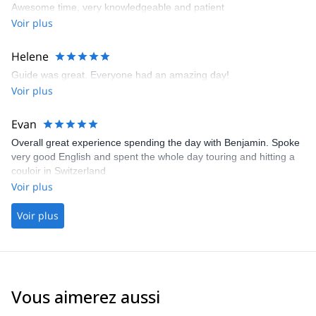
Awesome time, very knowledgeable and patient
Voir plus
Helene
Guide was great. Everyone had an amazing day!
Voir plus
Evan
Overall great experience spending the day with Benjamin. Spoke
very good English and spent the whole day touring and hitting a
couloir in Switzerland
Voir plus
Voir plus
Vous aimerez aussi
4.5
(
24
)