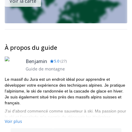
Voir la carte
de ski de randonnée et de freeride à Morzine
.
&nbsp ;
À propos du guide
Benjamin
5.0
(
27
)
Guide de montagne
Le massif du Jura est un endroit idéal pour apprendre et
développer votre expérience des techniques alpines. Je pratique
l'alpinisme, le ski de randonnée et la cascade de glace en hiver.
Je suis également situé très près des massifs alpins suisses et
français.
J'ai d'abord commencé comme sauveteur à ski. Ma passion pour
le ski et l'escalade m'a permis de découvrir les itinéraires
Voir plus
classiques dans les sommets mythiques des Alpes. Les premiers
stages en montagne que j'ai effectués avec des amis en tant que