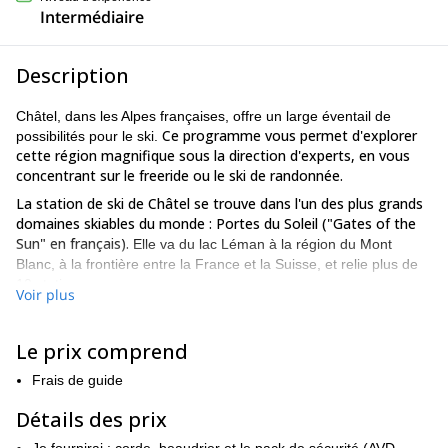
Intermédiaire
Description
Châtel, dans les Alpes françaises, offre un large éventail de
Ce programme vous permet d'explorer
possibilités pour le ski.
cette région magnifique sous la direction d'experts, en vous
concentrant sur le freeride ou le ski de randonnée.
La station de ski de Châtel se trouve dans l'un des plus grands
domaines skiables du monde : Portes du Soleil ("Gates of the
Sun" en français).
Elle va du lac Léman à la région du Mont
Blanc, à la frontière entre la France et la Suisse, et relie plus de
10 stations.
Voir plus
Si vous voulez vous concentrer sur le ski freeride, nous ferons
de courtes promenades depuis les remontées mécaniques pour
Le prix comprend
accéder à des pistes hors-piste étonnantes.
Vous profiterez
d'une neige vierge tout en ayant la sécurité de ne pas être trop
Frais de guide
loin de la station. Le grand et difficile domaine de Linga/Pre La
Joux est un "must" du freeride !
Détails des prix
Si, au contraire, vous préférez le ski de randonnée, vous devez