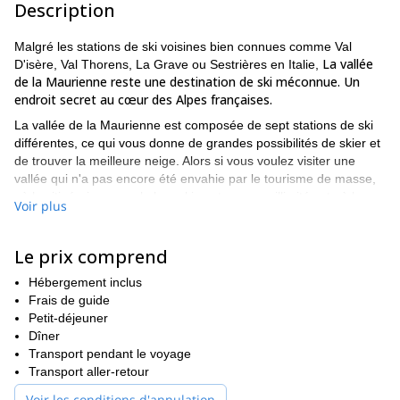
Description
Malgré les stations de ski voisines bien connues comme Val
La vallée
D'isère, Val Thorens, La Grave ou Sestrières en Italie,
de la Maurienne reste une destination de ski méconnue. Un
endroit secret au cœur des Alpes françaises.
La vallée de la Maurienne est composée de sept stations de ski
différentes, ce qui vous donne de grandes possibilités de skier et
de trouver la meilleure neige. Alors si vous voulez visiter une
vallée qui n'a pas encore été envahie par le tourisme de masse,
où les itinéraires pour le bon ski sont presque illimités et où la
Voir plus
concurrence hors piste est proche de rien, alors réservez votre
prochain programme de ski avec moi !
Le prix comprend
Qualité et variation
Il y a sept stations très différentes sur 50 km (carte) qui,
Hébergement inclus
ensemble, offrent une grande variation de terrain, d'altitude,
Frais de guide
d'orientation et de pente. Il y a des glaciers alpins à Bonneval, du
Petit-déjeuner
ski de forêt à Val Cenis, des pentes exposées au nord à
Dîner
Termignon et des pentes exposées au sud à Aussois. La vallée
Transport pendant le voyage
de la Maurienne est également reliée à Val Thorens et aux 3
Transport aller-retour
Vallées et n'est pas loin de Sestrière en Italie. Cette variation
Voir les conditions d'annulation