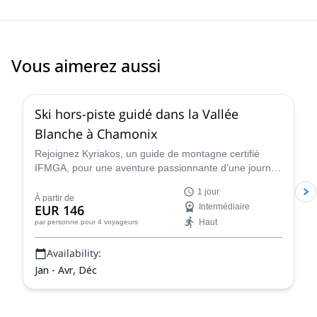
Maurienne - I'm sure I'll be back!
Vous aimerez aussi
4.5
(
24
)
Ski hors-piste guidé dans la Vallée
Blanche à Chamonix
Rejoignez Kyriakos, un guide de montagne certifié
IFMGA, pour une aventure passionnante d'une journée
de ski hors-piste dans la Vallée Blanche à Chamonix,
1 jour
France.
À partir de
EUR 146
Intermédiaire
Haut
par personne
pour 4 voyageurs
Availability:
Jan - Avr, Déc