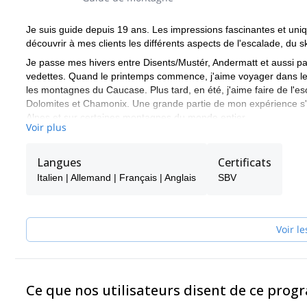
Je suis guide depuis 19 ans. Les impressions fascinantes et uni
découvrir à mes clients les différents aspects de l'escalade, du s
Je passe mes hivers entre Disents/Mustér, Andermatt et aussi parto
vedettes. Quand le printemps commence, j'aime voyager dans le nor
les montagnes du Caucase. Plus tard, en été, j'aime faire de l'e
Dolomites et Chamonix. Une grande partie de mon expérience s'
Alpes et sur certaines montagnes du monde entier.
Voir plus
Mes spécialités en tant que guide comprennent le ski, l'alpinisme d
granit. Je m'efforce toujours d'adapter les différentes options au
Langues
Certificats
Une autre partie de mon travail est liée à la formation des guid
Italien | Allemand | Français | Anglais
SBV
aspirants guides.
La sécurité est une valeur essentielle pour moi. C'est la clé pour
enrichissantes. J'espère avoir le plaisir de vous guider bientôt, 
Voir le
Ce que nos utilisateurs disent de ce pro