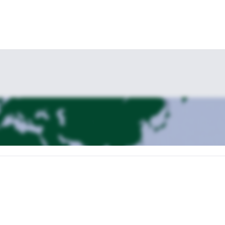
n Suisse centrale
.