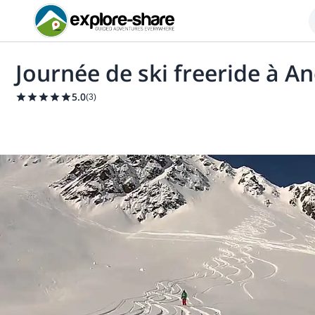
Journée de ski freeride à A
5.0
(
3
)