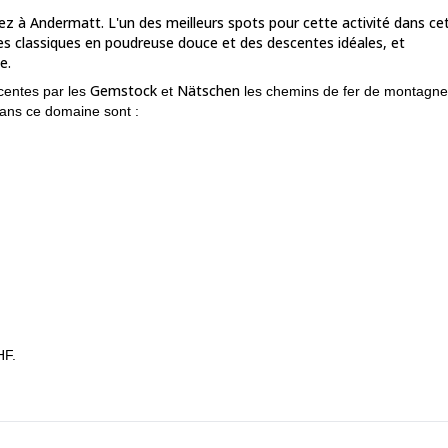
nez à Andermatt. L'un des meilleurs spots pour cette activité dans ce
es classiques en poudreuse douce et des descentes idéales, et
e.
Gemstock
Nätschen
centes par les
et
les chemins de fer de montagne
dans ce domaine sont :
 puisse profiter de l'expérience et atteindre ses objectifs pour la
profiter du paysage hivernal inspirant. Pour conclure le programme, 
HF.
prennent généralement entre 4 et 8 skieurs. S'il y a plus de skieurs, 
mandez votre réservation pour cette saison.
Découvrez d'autres opti
Si vous êtes intéressé par une formation de deux jours, consultez le si