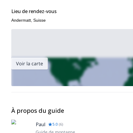
Week-end de ski freeride e
Web de la Commission européenne.
Lieu de rendez-vous
Andermatt, Suisse
Voir la carte
À propos du guide
Paul
5.0
(
6
)
Guide de montagne