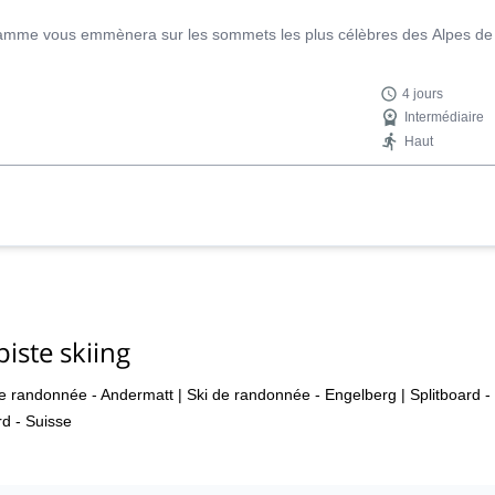
gramme vous emmènera sur les sommets les plus célèbres des Alpes de S
4 jours
Intermédiaire
Haut
iste skiing
de randonnée - Andermatt
|
Ski de randonnée - Engelberg
|
Splitboard -
rd - Suisse