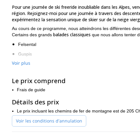
Pour une journée de ski freeride inoubliable dans les Alpes, ve
région. Rejoignez-moi pour une journée à travers des descent
expérimentez la sensation unique de skier sur de la neige vierg
Au cours de ce programme, nous atteindrons les différentes des
balades classiques
Certains des grands
que nous allons tenter 
Felsental
Guspis
Voir plus
Hinter- und Vorderälpli
Nätschen
Le prix comprend
Teufalstal-Coulior
Frais de guide
Dans chaque programme, je m'assure que chaque membre du groupe
journée. Nous prendrons également suffisamment de temps pour 
Détails des prix
Dörfli
célébrerons nos réalisations en
.
Le prix incluant les chemins de fer de montagne est de 205 C
Rejoignez l'un des groupes ouverts cette saison. Mes groupes com
peux inviter un deuxième guide à se joindre à nous.
Voir les conditions d'annulation
Cette journée de ski freeride à Andermatt vous intéresse ? De
Journée de ski freeride à Disentis, en Suisse.
de freeride comme