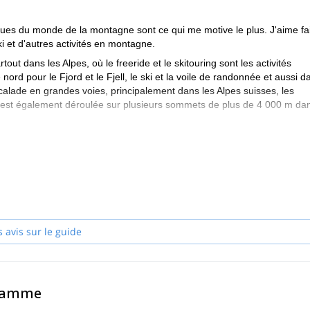
ques du monde de la montagne sont ce qui me motive le plus. J'aime fa
ki et d'autres activités en montagne.
ut dans les Alpes, où le freeride et le skitouring sont les activités
d pour le Fjord et le Fjell, le ski et la voile de randonnée et aussi d
scalade en grandes voies, principalement dans les Alpes suisses, les
est également déroulée sur plusieurs sommets de plus de 4 000 m dan
ans la roche et la glace, et les escalades difficiles dans le calcaire et 
x objectifs et aux désirs de mes hôtes.
es de montagne suisses. Depuis 8 ans, je donne différents cours aux
 rentrer chez soi avec la certitude d'avoir vécu des vacances uniques et
que ce soit en escalade, en ski ou en alpinisme.
s avis sur le guide
gramme