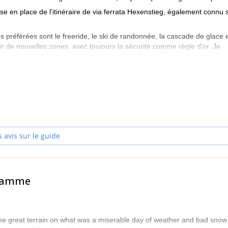
mise en place de l'itinéraire de via ferrata Hexenstieg, également connu
ités préférées sont le freeride, le ski de randonnée, la cascade de glace 
rir de nouvelles zones, avec toujours la sécurité comme règle d'or. Je
de vos besoins spécifiques.
rents. Parfois, ils ont en tête un objectif particulier qu'ils veulent atte
eulent simplement vivre une expérience inoubliable sur la montagne pour 
'un de mes groupes et vous aider à atteindre, vous aussi, VOS objectifs.
s avis sur le guide
gramme
e great terrain on what was a miserable day of weather and bad snow 