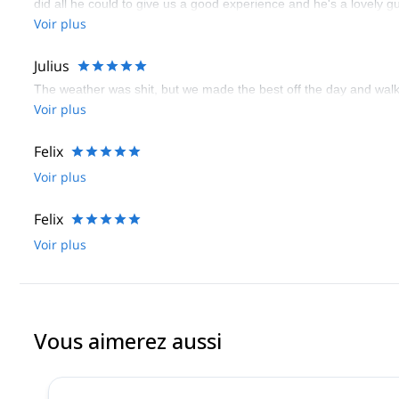
did all he could to give us a good experience and he's a lovely g
Voir plus
Julius
The weather was shit, but we made the best off the day and walk
Voir plus
Felix
Voir plus
Felix
Voir plus
Vous aimerez aussi