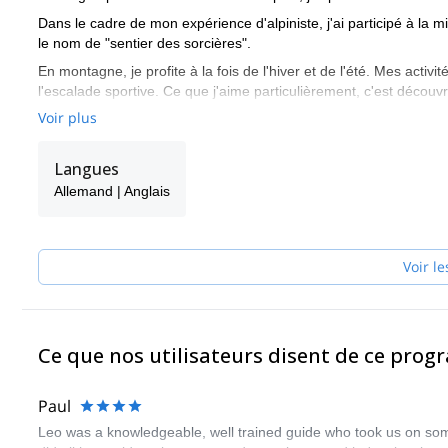
Dans le cadre de mon expérience d'alpiniste, j'ai participé à la 
le nom de "sentier des sorcières".
En montagne, je profite à la fois de l'hiver et de l'été. Mes activ
l'escalade sportive. Ce que j'aime particulièrement, c'est découv
propose également des programmes d'entraînement en fonction 
Voir plus
Les clients qui participent à mes programmes ont des objectifs diffé
ou ils veulent faire un parcours spécifique. D'autres fois, ils v
Langues
leurs rêves deviennent réalité. J'espère vous voir bientôt dans l
Allemand | Anglais
Voir le
Ce que nos utilisateurs disent de ce pro
Paul
Leo was a knowledgeable, well trained guide who took us on som