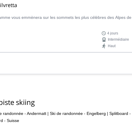
lvretta
gramme vous emmènera sur les sommets les plus célèbres des Alpes de S
4 jours
Intermédiaire
Haut
iste skiing
de randonnée - Andermatt
|
Ski de randonnée - Engelberg
|
Splitboard -
rd - Suisse