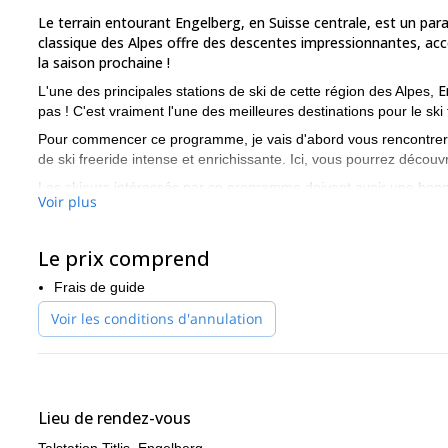
Le terrain entourant Engelberg, en Suisse centrale, est un para
classique des Alpes offre des descentes impressionnantes, acc
la saison prochaine !
E
L'une des principales stations de ski de cette région des Alpes,
pas ! C'est vraiment l'une des meilleures destinations pour le ski 
Pour commencer ce programme, je vais d'abord vous rencontre
de ski freeride intense et enrichissante. Ici, vous pourrez découv
Les skieurs intéressés par ce programme doivent avoir une bonn
Voir plus
é
Il y aura entre 1 et 4 skieurs. Vous aurez également besoin de
avalanches.
Prêt à partir pour cette journée de ski freeride avec guide à 
Le prix comprend
êtes intéressé par d'autres activités d'une journée dans cette rég
Frais de guide
Suisse centrale
. Pour un programme de deux jours, consultez le 
- Oberalppass
.
Voir les conditions d'annulation
Lieu de rendez-vous