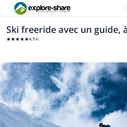
Ski freeride avec un guide, 
4.7
(
4
)