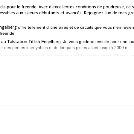
dis pour le freeride. Avec d'excellentes conditions de poudreuse, ce 
essibles aux skieurs débutants et avancés. Rejoignez l'un de mes g
ngelberg
offre tellement d'itinéraires et de circuits que vous n'en revie
freeride.
Talstation Titlis
r au
à Engelberg. Je vous guiderai ensuite pour une jo
rir des pentes incroyables et de longues pistes allant jusqu'à 2000 m.
g
e condition physique et une certaine expérience des pistes. Chaque
quipement de freeride
y compris les équipements de protection contre 
Engelberg ? Demandez votre réservation pour la prochaine saison !
Si 
Journée de cascade de glace à Brunnit
ion, consultez les sites suivants
Programme avec guide pour le ski de randonnée à Ande
site suivant