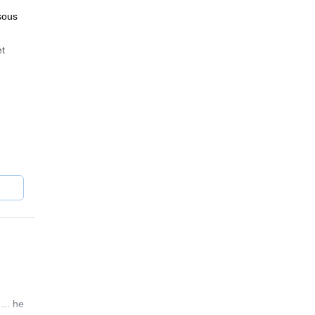
 sous
et
indre,
que
... he