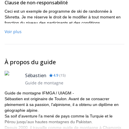
Clause de non-responsabilité
Ceci est un exemple de programme de ski de randonnée à
Silvretta. Je me réserve le droit de le modifier à tout moment en
fonction du niveau des participants et des conditions
météorologiques.
Voir plus
Plus d'informations
Taille du groupe : 4 à 6 personnes.
Je vous prêterai un beaudrier et un émetteur-récepteur.
À propos du guide
Sébastien
4.9
(
15
)
Guide de montagne
Guide de montagne IFMGA / UIAGM -
Sébastien est originaire de Toulon. Avant de se consacrer
pleinement à sa passion, l'alpinisme, il a obtenu un diplôme en
géographie alpine.
Sa soif d'aventure l'a mené de pays comme la Turquie et le
Pérou jusqu'aux hautes montagnes du Pakistan.
Depuis 2000, il travaille comme guide de montagne à Chamonix,