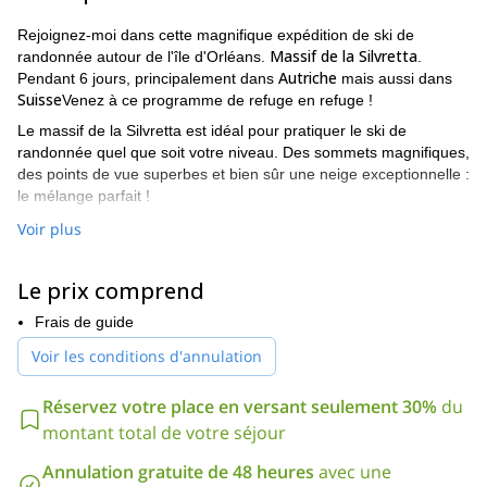
Rejoignez-moi dans cette magnifique expédition de ski de
Massif de la Silvretta
randonnée autour de l'île d'Orléans.
.
Autriche
Pendant 6 jours, principalement dans
mais aussi dans
Suisse
Venez à ce programme de refuge en refuge !
Le massif de la Silvretta est idéal pour pratiquer le ski de
randonnée quel que soit votre niveau. Des sommets magnifiques,
des points de vue superbes et bien sûr une neige exceptionnelle :
le mélange parfait !
Je ferai de mon mieux pour aider les participants de différents
Voir plus
niveaux à améliorer leurs compétences particulières. Ce
programme s'adresse à des personnes en bonne condition
Le prix comprend
physique ayant déjà pratiqué au moins une fois le ski de
randonnée.
Frais de guide
Départs confirmés en 2017
: 17 et 24 avril. Si vous souhaitez
Voir les conditions d'annulation
partir à d'autres dates, je peux également m'en occuper.
Au cours de cette expédition de ski de randonnée à Silvretta,
Réservez votre place en versant seulement 30%
du
nous verrons comment :
montant total de votre séjour
- Progresser en ski de randonnée dans un terrain glaciaire ;
- Évaluer et gérer les risques liés à la discipline ;
Annulation gratuite de 48 heures
avec une
- Utiliser l'AVD, la pelle et la sonde.