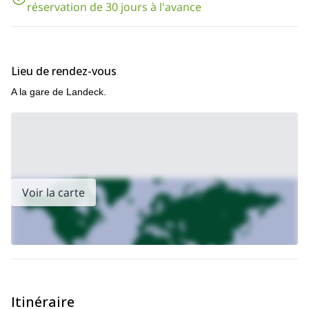
réservation de 30 jours à l'avance
Gardez à l'esprit que vous pouvez vous inscrire seul et que
j'organiserai un groupe. À l'inverse, si vous êtes un groupe établi,
contactez-moi pour vérifier les prix spéciaux.
Vous avez trouvé cette proposition intéressante ? Alors
Lieu de rendez-vous
contactez-moi et commençons à planifier !
A la gare de Landeck.
Une autre expédition de ski de randonnée que j'adore est la
de Chamonix à Zermatt
mythique
Vérifiez-le !
Voir la carte
Itinéraire