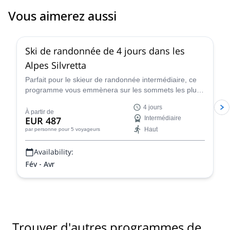
Vous aimerez aussi
4.4
(
5
)
Ski de randonnée de 4 jours dans les
Alpes Silvretta
Parfait pour le skieur de randonnée intermédiaire, ce
programme vous emmènera sur les sommets les plus
célèbres des Alpes de Silvretta avec Renato, certifié
4 jours
IFMGA.
À partir de
EUR 487
Intermédiaire
Haut
par personne
pour 5 voyageurs
Availability:
Fév - Avr
Trouver d'autres programmes de