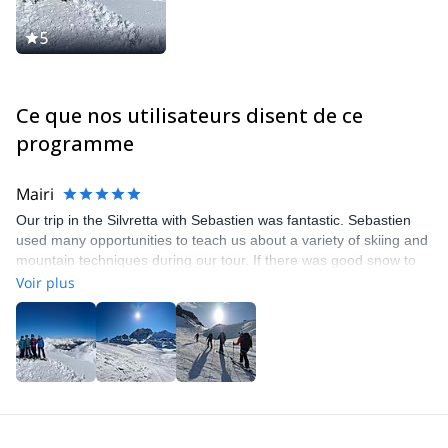
5
Ce que nos utilisateurs disent de ce
programme
Mairi
Our trip in the Silvretta with Sebastien was fantastic. Sebastien
used many opportunities to teach us about a variety of skiing and
mountain techniques during our tour. If there was good snow to
be found, Seb would find it for us. We had a few concerns about
Voir plus
his communication prior to the tour, but this was not a reflection of
the wealth of experience, wisdom and knowledge that was
apparent as soon as we met with him.