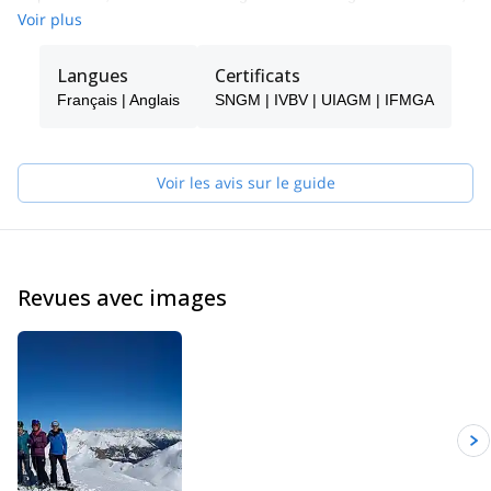
La Clusaz et dans le monde entier.
Voir plus
Langues
Certificats
Français | Anglais
SNGM | IVBV | UIAGM | IFMGA
Voir les avis sur le guide
Revues avec images