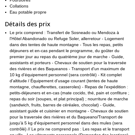
de trekking vous emmène sur le lieu du crash, aujourd'hui un
Pourboires
sanctuaire.
Collations
Eau potable propre
Nous nous retrouverons dans la ville de Mendoza, et de là, nous
nous rendrons au village d'El Sosneado, où notre aventure
Détails des prix
Vous pouvez consulter l'itinéraire jour par jour ci-
commencera.
dessous.
Le prix comprend : Transfert de Sosneado ou Mendoza à
l'Hôtel Abandonado ou Refuge Soler, allerretour - Logement
une randonnée difficile, vraiment
Gardez à l'esprit que c'est
dans des tentes de haute montagne - Tous les repas, petits
exigeante
Vous devez donc avoir une excellente condition
déjeuners et en-cas pendant le programme, du goûter du
trekking
physique pour vous joindre à nous, car nous serons
premier jour au repas du quatrième jour de marche - Guide,
d'une durée totale de 12 à 13 heures
le troisième jour, avec un
assistants et porteurs - Chevaux de soutien pour la traversée
gain d'altitude d'environ 1000m. Nous camperons dans les
des rivières et des Baqueanos - Transport d'un maximum de
montagnes, et ferons du trekking sur des terrains rocheux, sur la
10 kg d'équipement personnel (sera contrôlé) - Kit complet
neige ou la glace pendant certaines sections, mais sans difficulté
d'altitude / Équipement d'usage courant (tentes de haute
technique.
montagne, chaufferettes, casseroles) - Repas de l'expédition :
Si vous êtes partant pour ce trek unique, contactez-nous et
petits-déjeuners et en-cas (mate cocido, thé, pain et confiture ;
réservez votre place. Venez nous rejoindre pour vivre une
repas du soir (soupes, et plat principal) ; nourriture de marche
expérience unique dans les impressionnantes Andes.
(sandwich, fruits, barres de céréales, chocolat) - Guide,
assistant guide et cuisinier en montagne - Chevaux de soutien
pour la traversée des rivières et du Baqueano/Transport de
jusqu'à 5 kg d'équipement personnel dans des mules (sera
contrôlé) // Le prix ne comprend pas : Les repas et le transport