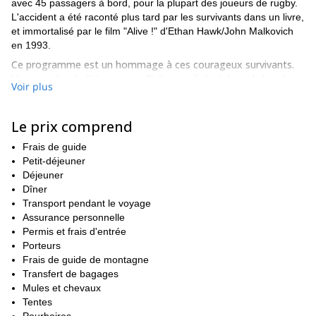
avec 45 passagers à bord, pour la plupart des joueurs de rugby.
L'accident a été raconté plus tard par les survivants dans un livre,
et immortalisé par le film "Alive !" d'Ethan Hawk/John Malkovich
en 1993.
Ce programme est un hommage à ces courageux survivants.
il s'est écrasé dans la
L'avion volait de l'Uruguay au Chili, mais
Voir plus
Cordillère des Andes.
. Douze passagers sont morts et les
survivants ont résisté pendant plus de 2 mois, connaissant trente
degrés en dessous de zéro pendant les nuits, la faim et la mort.
Le prix comprend
Ils ont essayé de résister sur les quelques réserves de nourriture
Frais de guide
qu'ils avaient, en attendant d'être secourus, mais ils ont perdu
Petit-déjeuner
espoir lorsqu'en écoutant une radio ils ont appris que leurs
Déjeuner
recherches avaient été abandonnées. Finalement, désespérés
Dîner
par les températures glaciales, les avalanches menaçantes et
Transport pendant le voyage
deux d'entre
affligés par la mort continue de leurs compagnons,
Assurance personnelle
eux ont décidé de traverser les immenses montagnes
pour
Permis et frais d'entrée
atteindre le Chili.
Porteurs
isolé
C'est ainsi que le 22 décembre 1972, après avoir été
Frais de guide de montagne
pendant 72 jours
seize d'entre eux
Transfert de bagages
le monde a découvert que
avaient vaincu la mort dans
Mules et chevaux
les Andes. C'est ce qu'on a appelé
le "Milagro de los Andes" (le miracle des Andes). Ce programme
Tentes