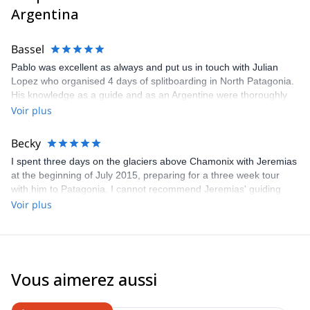
Argentina
Bassel
Pablo was excellent as always and put us in touch with Julian
Lopez who organised 4 days of splitboarding in North Patagonia.
His knowledge as a guide and as an Argentine were thoroughly
appreciated. Highly recommended.
Voir plus
Becky
I spent three days on the glaciers above Chamonix with Jeremias
at the beginning of July 2015, preparing for a three week tour
with him to Patagonia. I cannot recommend Jeremias' guiding
highly enough. He is highly expert in everything concerning the
Voir plus
mountains and was truly excellent company throughout. I cannot
wait to go again!
Vous aimerez aussi
4.6
(
8
)