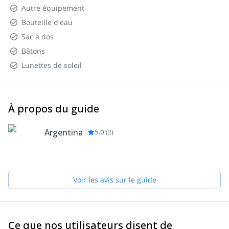
lampe frontale- sac de couchage pour moins de 15 degrés-deux
Autre équipement
bouteilles vides d'un litre pour charger l'eau- médicaments
Bouteille d'eau
personnels- crème solaire, si possible écran total, ou facteur 60-
Sac à dos
baume à lèvres- néoprène isolant pour le sac de couchage-
médicaments personnels- sac d'hygiène personnelle- assiette
Bâtons
creuse, fourchette en verre, cuillère- couteau- 5 sacs pour les
Lunettes de soleil
déchets.
À propos du guide
Argentina
5.0
(
2
)
Voir les avis sur le guide
Ce que nos utilisateurs disent de