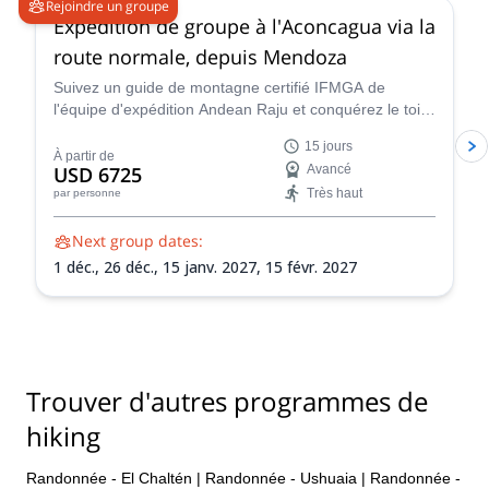
Rejoindre un groupe
Expédition de groupe à l'Aconcagua via la
route normale, depuis Mendoza
Suivez un guide de montagne certifié IFMGA de
l'équipe d'expédition Andean Raju et conquérez le toit
des Andes lors de cette expédition de 15 jours à
15 jours
l'Aconcagua depuis Mendoza.
À partir de
USD 6725
Avancé
Très haut
par personne
Next group dates:
1 déc.,
26 déc.,
15 janv. 2027,
15 févr. 2027
Trouver d'autres programmes de
hiking
Randonnée - El Chaltén
|
Randonnée - Ushuaia
|
Randonnée -