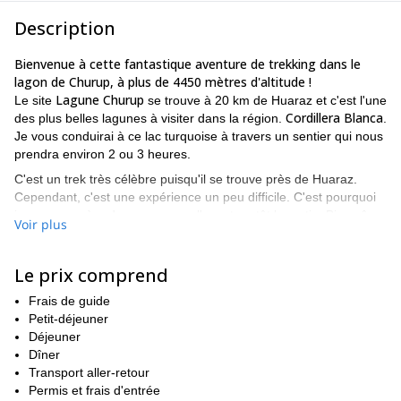
Description
Bienvenue à cette fantastique aventure de trekking dans le
lagon de Churup, à plus de 4450 mètres d'altitude !
Lagune Churup
Le site
se trouve à 20 km de Huaraz et c'est l'une
Cordillera Blanca
des plus belles lagunes à visiter dans la région.
.
Je vous conduirai à ce lac turquoise à travers un sentier qui nous
prendra environ 2 ou 3 heures.
C'est un trek très célèbre puisqu'il se trouve près de Huaraz.
Cependant, c'est une expérience un peu difficile. C'est pourquoi
je vous suggère de commencer l'aventure tôt le matin. Bien sûr,
Voir plus
nous ferons quelques arrêts en chemin pour que vous puissiez
vous reposer et profiter du rythme de l'endroit chaque fois que
vous en aurez besoin. Nous pouvons également installer un
Le prix comprend
campement sur la rive du lagon une fois arrivés si vous souhaitez
Frais de guide
passer une nuit à la lumière des étoiles.
Petit-déjeuner
Pour ce qui est de l'itinéraire complet, nous nous rendrons au
Déjeuner
Village de Llupa
notre point de départ. Ensuite, nous
Dîner
commençons à marcher sur un ancien chemin inca en direction
Transport aller-retour
du lac. Le sentier devient un peu étroit et raide. En fait, dans une
Permis et frais d'entrée