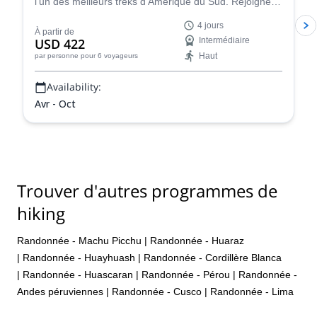
l'un des meilleurs treks d'Amérique du Sud. Rejoignez-
le pour une aventure de 4 jours de randonnée dans la
4 jours
Cordillère péruvienne Huayhuash !
À partir de
USD 422
Intermédiaire
Haut
par personne
pour 6 voyageurs
Availability:
Avr - Oct
Trouver d'autres programmes de
hiking
Randonnée - Machu Picchu
|
Randonnée - Huaraz
|
Randonnée - Huayhuash
|
Randonnée - Cordillère Blanca
|
Randonnée - Huascaran
|
Randonnée - Pérou
|
Randonnée -
Andes péruviennes
|
Randonnée - Cusco
|
Randonnée - Lima