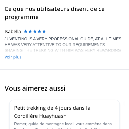
Ce que nos utilisateurs disent de ce
programme
Isabella
JUVENTINO IS A VERY PROFESSIONAL GUIDE, AT ALL TIMES
HE WAS VERY ATTENTIVE TO OUR REQUIREMENTS.
SHARING THE TREKKING WITH HIM WAS VERY REWARDING
AND I LEARNED A LOT.
Voir plus
Vous aimerez aussi
4.7
(
8
)
Petit trekking de 4 jours dans la
Cordillère Huayhuash
Romer, guide de montagne local, vous emmène dans