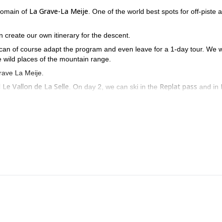
La Grave-La Meije
 domain of
. One of the world best spots for off-piste 
 create our own itinerary for the descent.
. I can of course adapt the program and even leave for a 1-day tour. We wi
e wild places of the mountain range.
Grave La Meije.
 Le Vallon de La Selle
Replat pass
. On day 2, we can ski in the
and in
Pavé pass
Villard d’Arène
 go to the
and
.
IFMGA mountain guide
ith an
, because of the 2 following reasons:
 touch with me!
summit La Meije
ing and
during the summer!