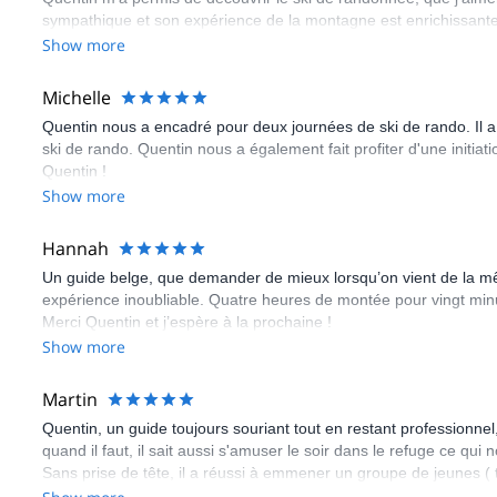
sympathique et son expérience de la montagne est enrichissante
Show more
Michelle
Quentin nous a encadré pour deux journées de ski de rando. Il a 
ski de rando. Quentin nous a également fait profiter d'une initia
Quentin !
Show more
Hannah
Un guide belge, que demander de mieux lorsqu’on vient de la même
expérience inoubliable. Quatre heures de montée pour vingt minutes
Merci Quentin et j’espère à la prochaine !
Show more
Martin
Quentin, un guide toujours souriant tout en restant professionne
quand il faut, il sait aussi s'amuser le soir dans le refuge ce q
Sans prise de tête, il a réussi à emmener un groupe de jeunes ( t
montagne beaucoup plus belle et intéressante. Merci à lui et à s