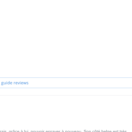
 guide reviews
ais, grâce à lui, pouvoir essayer à nouveau. Son côté belge est très