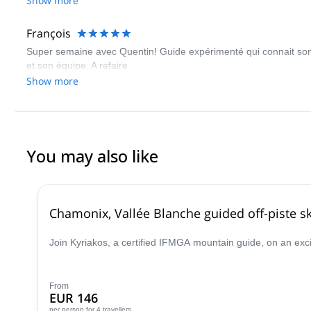
Show more
François
Super semaine avec Quentin! Guide expérimenté qui connait son mé
et son équipe. A refaire
Show more
You may also like
Chamonix, Vallée Blanche guided off-piste sk
Join Kyriakos, a certified IFMGA mountain guide, on an exc
From
EUR 146
per person
for 4 travellers