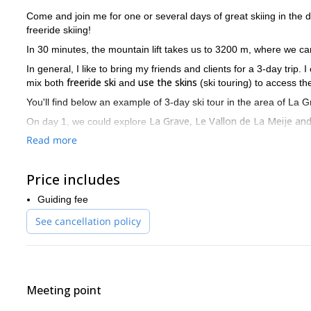
Come and join me for one or several days of great skiing in the
freeride skiing!
In 30 minutes, the mountain lift takes us to 3200 m, where we can
In general, I like to bring my friends and clients for a 3-day trip
freeride ski
use the skins
mix both
and
(ski touring) to access th
You'll find below an example of 3-day ski tour in the area of La 
La Grave, Le Vallon de La Meije and
On day 1, we could explore
Vallon du Chatelleret.
To finish a 3-day freeride ski trip we could
Read more
I strongly recommend you to go to La Grave-La Meije together w
– maximize your safety
Price includes
– enjoy some out of the beaten tracks area where nobody goes
Guiding fee
If you are interested to discover this great spot, please get in
See cancellation policy
The area is not only apt for skiing. We can also go mountaineer
Meeting point