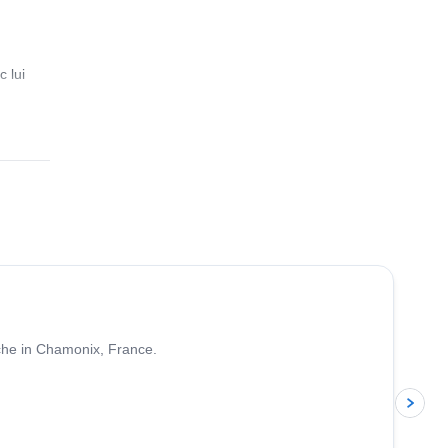
 lui
4.5
(
24
)
nche in Chamonix, France.
p