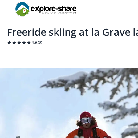
Freeride skiing at la Grave l
4.6
(
6
)