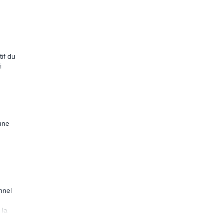
if du
i
 une
nnel
 la