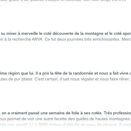
.
su mixer à merveille le coté découverte de la montagne et le coté sport
tion à la recherche ARVA. Ce fut deux journées très enrichissantes. Merc
 région que lui. Il a pris la tête de la randonnée et nous a fait vivre
 de pur plaisir. C’est certain, il sait nous régaler et nous faire rêver.
l, on a vraiment passé une semaine de folie à ses cotés. Très professio
ui nous permet de voir une autre facette des guides de hautes montagnes.
rès peu sportif :) ) à 3000 mètres d'altitude en peau de phoque. Il rend
on équipe!!!