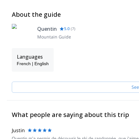
About the guide
Quentin
5.0
(
7
)
Mountain Guide
Languages
French | English
See
What people are saying about this trip
Justin
Quentin m'a permis de découvrir le ski de randonnée, que j'aimer