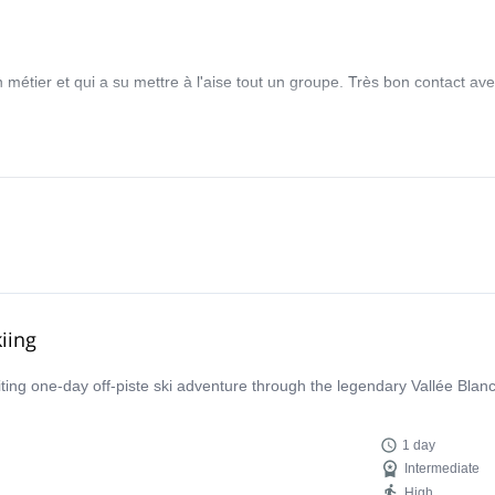
tier et qui a su mettre à l'aise tout un groupe. Très bon contact avec
iing
iting one-day off-piste ski adventure through the legendary Vallée Bla
1 day
Intermediate
High