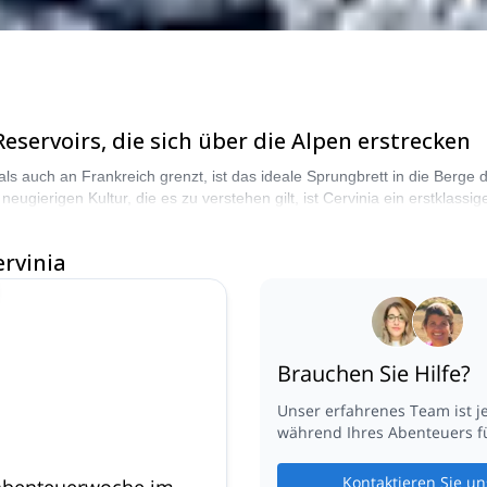
servoirs, die sich über die Alpen erstrecken
als auch an Frankreich grenzt, ist das ideale Sprungbrett in die Berge 
ugierigen Kultur, die es zu verstehen gilt, ist Cervinia ein erstklassi
bedingungen.
rvinia
Brauchen Sie Hilfe?
Unser erfahrenes Team ist j
während Ihres Abenteuers fü
Kontaktieren Sie un
abenteuerwoche im