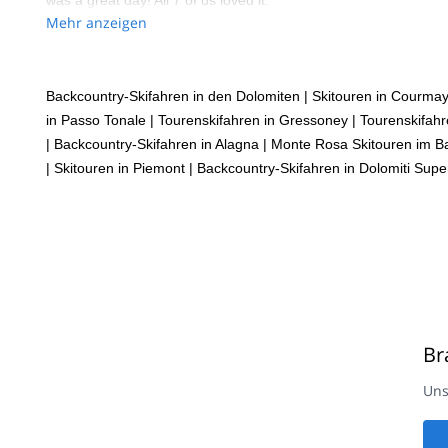
was a great day! All 7 of us loved it.
Mehr anzeigen
Backcountry-Skifahren in den Dolomiten
|
Skitouren in Courma
in Passo Tonale
|
Tourenskifahren in Gressoney
|
Tourenskifahr
|
Backcountry-Skifahren in Alagna
|
Monte Rosa Skitouren im B
|
Skitouren in Piemont
|
Backcountry-Skifahren in Dolomiti Supe
Br
Uns