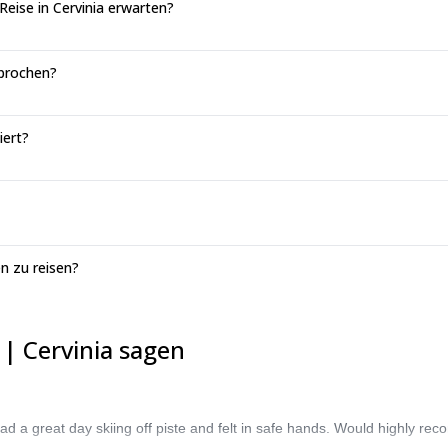
ise in Cervinia erwarten?
sprochen?
iert?
n zu reisen?
| Cervinia sagen
had a great day skiing off piste and felt in safe hands. Would highly 