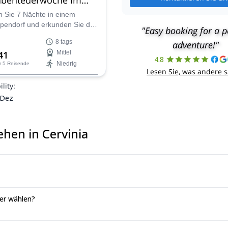
l in Italien mit IFMGA-
n Sie 7 Nächte in einem
lpendorf und erkunden Sie die
"Easy booking for a p
te des Mont-Blanc-Massivs mit
8 tags
adventure!"
vaten IFMGA-Führer. Ideal für
41
Mittel
oder Freundesgruppen,
4.8
Niedrig
r 5 Reisende
eser Multi-Aktivitäten-
Lesen Sie, was andere 
flug Skitouren,
lity:
uhwandern, Off-Piste-
 und mehr, abgestimmt auf
 Dez
thmus und Ihre Vorlieben.
hen in Cervinia
uer wählen?