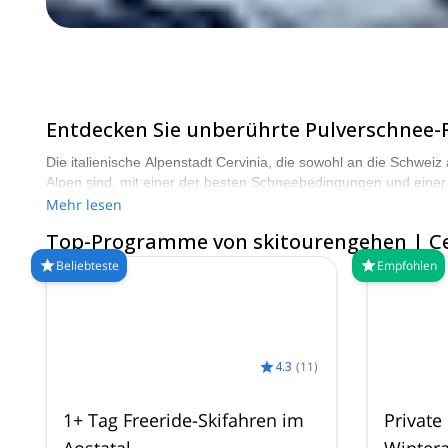
Entdecken Sie unberührte Pulverschnee-Re
Die italienische Alpenstadt Cervinia, die sowohl an die Schweiz 
Alpen sind, mit einer der besten Schneebedingungen und einer ne
Monaten zwischen Januar und April für ideale Backcountry-Ski
Mehr lesen
Top-Programme von skitourengehen | Ce
Beliebteste
Empfohlen
4.3
(
11
)
1+ Tag Freeride-Skifahren im
Private
Aostatal
Winter