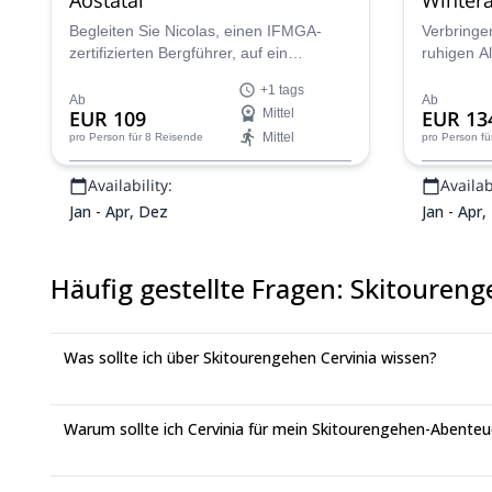
Aostata
Begleiten Sie Nicolas, einen IFMGA-
Verbringe
zertifizierten Bergführer, auf ein
ruhigen A
Führer
Freeride-Skiabenteuer in Italien.
wilde Sei
+1 tags
Entdecken Sie einige atemberaubende
Ihrem pri
Ab
Ab
EUR 109
Mittel
EUR 13
Pulverschneehänge im Aostatal!
Familien 
Mittel
pro Person
für 8 Reisende
pro Person
fü
umfasst di
Winteraus
Availability:
Availabi
Schneesch
Skifahren
Jan - Apr, Dez
Jan - Apr,
Ihren Rhy
Häufig gestellte Fragen
:
Skitourenge
Was sollte ich über Skitourengehen Cervinia wissen?
Warum sollte ich Cervinia für mein Skitourengehen-Abente