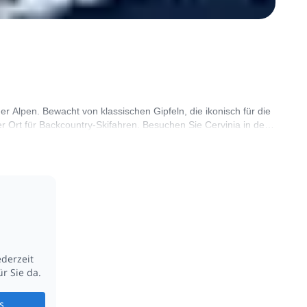
der Alpen. Bewacht von klassischen Gipfeln, die ikonisch für die
ger Ort für Backcountry-Skifahren. Besuchen Sie Cervinia in den
ederzeit
r Sie da.
s