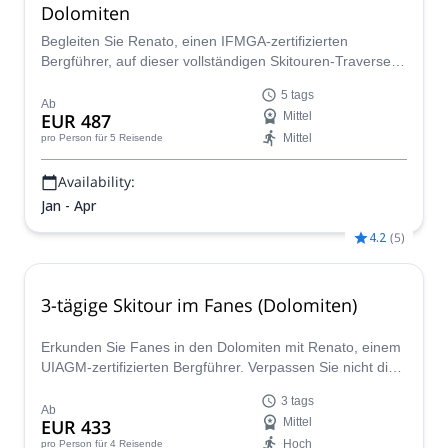
Dolomiten
Begleiten Sie Renato, einen IFMGA-zertifizierten
Bergführer, auf dieser vollständigen Skitouren-Traverse
der Dolomiten. Nehmen Sie sich 5 Tage Zeit, um die
5 tags
wunderbare Umgebung zu erkunden und die warme
Ab
EUR 487
Mittel
italienische Gastfreundschaft zu genießen.
Mittel
pro Person
für 5 Reisende
Availability:
Jan - Apr
4.2
(
5
)
3-tägige Skitour im Fanes (Dolomiten)
Erkunden Sie Fanes in den Dolomiten mit Renato, einem
UIAGM-zertifizierten Bergführer. Verpassen Sie nicht die
Gelegenheit, diesen fantastischen Ort zu entdecken!
3 tags
Ab
EUR 433
Mittel
Hoch
pro Person
für 4 Reisende