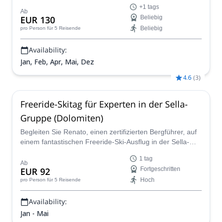
Hänge und guten Schneeverhältnisse machen die
+1 tags
Gegend zu einem einzigartigen Ort für das Skifahren
Ab
EUR 130
Beliebig
abseits der Pisten. Hinzu kommt die Begleitung von
Beliebig
pro Person
für 5 Reisende
Enrico, einem lokalen IFMGA-Bergführer.
Availability:
Jan, Feb, Apr, Mai, Dez
4.6
(
3
)
Freeride-Skitag für Experten in der Sella-
Gruppe (Dolomiten)
Begleiten Sie Renato, einen zertifizierten Bergführer, auf
einem fantastischen Freeride-Ski-Ausflug in der Sella-
Gruppe. Probieren Sie einige der herausforderndsten
1 tag
Abfahrten in den Dolomiten!
Ab
EUR 92
Fortgeschritten
Hoch
pro Person
für 5 Reisende
Availability:
Jan - Mai