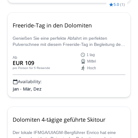
5.0
(
1
)
Freeride-Tag in den Dolomiten
Genießen Sie eine perfekte Abfahrt im perfekten
Pulverschnee mit diesem Freeride-Tag in Begleitung des
IFMGA-zertifizierten Bergführers Renato Bernard.
1 tag
Ab
EUR 109
Mittel
Hoch
pro Person
für 5 Reisende
Availability:
Jan - Mär, Dez
Dolomiten 4-tägige geführte Skitour
Der lokale IFMGA/UIAGM-Bergführer Enrico hat eine