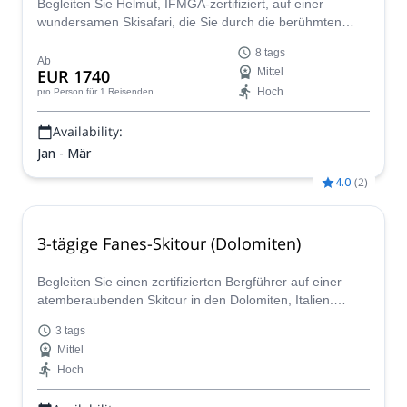
Begleiten Sie Helmut, IFMGA-zertifiziert, auf einer
wundersamen Skisafari, die Sie durch die berühmten
Landschaften der Dolomiten führt, von der Alpe di Siusi
8 tags
bis nach Cortina D’Ampezzo.
Ab
EUR 1740
Mittel
Hoch
pro Person
für 1 Reisenden
Availability:
Jan - Mär
4.0
(
2
)
3-tägige Fanes-Skitour (Dolomiten)
Begleiten Sie einen zertifizierten Bergführer auf einer
atemberaubenden Skitour in den Dolomiten, Italien.
Entdecken Sie die fabelhaften Hänge von Fanes mit
3 tags
einem erfahrenen Skifahrer!
Mittel
Hoch