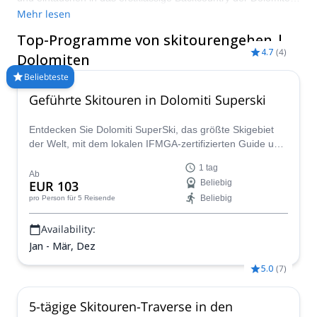
Bergkette. Heimat unberührter Berglandschaften, weitläufiger
Mehr lesen
Hänge zur Erkundung, einer Fülle von Wildtieren und einem
Top-Programme von skitourengehen |
erstklassigen Ruf, sind die Dolomiten ein erstklassiger
4.7
(
4
)
Kandidat für Ihr nächstes Abenteuer. Besuchen Sie die
Dolomiten
frostigen Monate zwischen Januar und April für ideale
Beliebteste
Backcountry-Skibedingungen.
Geführte Skitouren in Dolomiti Superski
Entdecken Sie Dolomiti SuperSki, das größte Skigebiet
der Welt, mit dem lokalen IFMGA-zertifizierten Guide und
Skilehrer Renato.
1 tag
Ab
EUR 103
Beliebig
Beliebig
pro Person
für 5 Reisende
Availability:
Jan - Mär, Dez
5.0
(
7
)
5-tägige Skitouren-Traverse in den