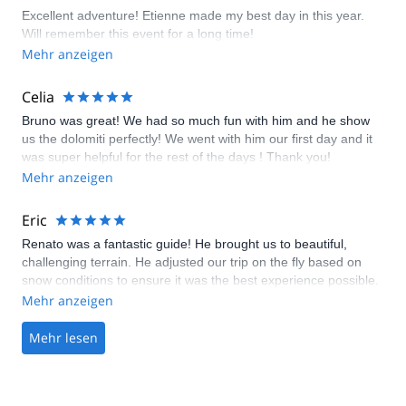
Excellent adventure! Etienne made my best day in this year.
Will remember this event for a long time!
Mehr anzeigen
Celia
Bruno was great! We had so much fun with him and he show
us the dolomiti perfectly! We went with him our first day and it
was super helpful for the rest of the days ! Thank you!
Mehr anzeigen
Eric
Renato was a fantastic guide! He brought us to beautiful,
challenging terrain. He adjusted our trip on the fly based on
snow conditions to ensure it was the best experience possible.
He calibrated for our experience and fitness in the routes that
Mehr anzeigen
he selected. He took care of all the logistics seamlessly, giving
us an authentic experience. And we really just enjoyed
Mehr lesen
spending time with him!