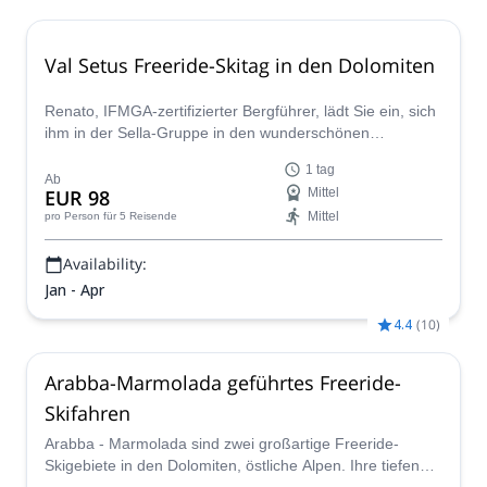
Val Setus Freeride-Skitag in den Dolomiten
Renato, IFMGA-zertifizierter Bergführer, lädt Sie ein, sich
ihm in der Sella-Gruppe in den wunderschönen
Dolomiten anzuschließen, um einen spektakulären
1 tag
Freeride-Skitag in Val Setus zu erleben.
Ab
EUR 98
Mittel
Mittel
pro Person
für 5 Reisende
Availability:
Jan - Apr
4.4
(
10
)
Arabba-Marmolada geführtes Freeride-
Skifahren
Arabba - Marmolada sind zwei großartige Freeride-
Skigebiete in den Dolomiten, östliche Alpen. Ihre tiefen