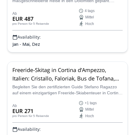
maßgeschneiderte Reise in den Dolomiten geplant.
Marmolada und Sella Gruppe sind seine Hauptoptionen.
4 tags
Jede von ihnen verspricht Ihnen die beste 4-tägige
Ab
EUR 487
Mittel
Skitour der Alpen!
Hoch
pro Person
für 5 Reisende
Availability:
Jan - Mai, Dez
Freeride-Skitag in Cortina d’Ampezzo,
Italien: Cristallo, Faloriak, Bus de Tofana,
Cinque Torri
Begleiten Sie den zertifizierten Guide Stefano Ragazzo
auf einem einzigartigen Freeride-Skiabenteuer in Cortina
d'Ampezzo. Passen Sie das Programm an Ihre Vorlieben
+1 tags
und Bedürfnisse an und verbringen Sie einen
Ab
EUR 271
Mittel
aufregenden Winter in den Dolomiten!
Hoch
pro Person
für 5 Reisende
Availability: