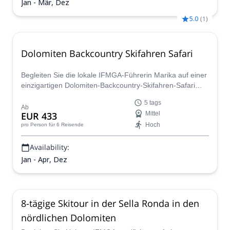
Jan - Mär, Dez
5.0
(
1
)
Dolomiten Backcountry Skifahren Safari
Begleiten Sie die lokale IFMGA-Führerin Marika auf einer
einzigartigen Dolomiten-Backcountry-Skifahren-Safari
und verbringen Sie 5 Tage in den besten Skigebieten der
5 tags
Region. Wählen Sie aus drei möglichen Reiserouten und
Ab
EUR 433
Mittel
entdecken Sie erstaunliche Abfahrten, wunderschöne
Hoch
pro Person
für 6 Reisende
Landschaften und Italiens beeindruckende Bergwelt.
Availability:
Jan - Apr, Dez
8-tägige Skitour in der Sella Ronda in den
nördlichen Dolomiten