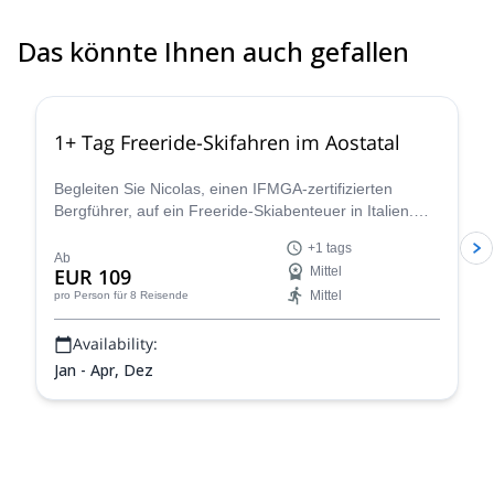
Das könnte Ihnen auch gefallen
4.3
(
11
)
1+ Tag Freeride-Skifahren im Aostatal
Begleiten Sie Nicolas, einen IFMGA-zertifizierten
Bergführer, auf ein Freeride-Skiabenteuer in Italien.
Entdecken Sie einige atemberaubende
+1 tags
Pulverschneehänge im Aostatal!
Ab
EUR 109
Mittel
Mittel
pro Person
für 8 Reisende
Availability:
Jan - Apr, Dez