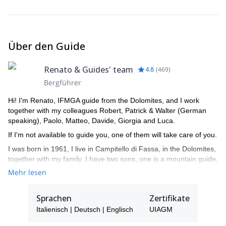
Über den Guide
Renato & Guides' team
4.8
(
469
)
Bergführer
Hi! I'm Renato, IFMGA guide from the Dolomites, and I work
together with my colleagues Robert, Patrick & Walter (German
speaking), Paolo, Matteo, Davide, Giorgia and Luca.
If I'm not available to guide you, one of them will take care of you.
I was born in 1961, I live in Campitello di Fassa, in the Dolomites,
together with my family. I have two sons, one is a mountain guide,
the other is a ski instructor. I am a certified mountain guide since
Mehr lesen
1982, an instructor of guides, alpine ski instructor and a Federal
coach for ISEF.
Sprachen
Zertifikate
Being in the mountains has always been my passion, guiding
Italienisch | Deutsch | Englisch
UIAGM
people, teaching them climbing, mountaineering... during the
various seasons of the year. I very much enjoy drawing nice