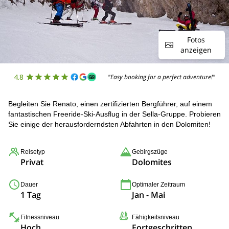
Fotos
anzeigen
4.8
"Easy booking for a perfect adventure!"
Begleiten Sie Renato, einen zertifizierten Bergführer, auf einem
fantastischen Freeride-Ski-Ausflug in der Sella-Gruppe. Probieren
Sie einige der herausforderndsten Abfahrten in den Dolomiten!
Reisetyp
Gebirgszüge
Privat
Dolomites
Dauer
Optimaler Zeitraum
1 Tag
Jan - Mai
Fitnessniveau
Fähigkeitsniveau
Hoch
Fortgeschritten