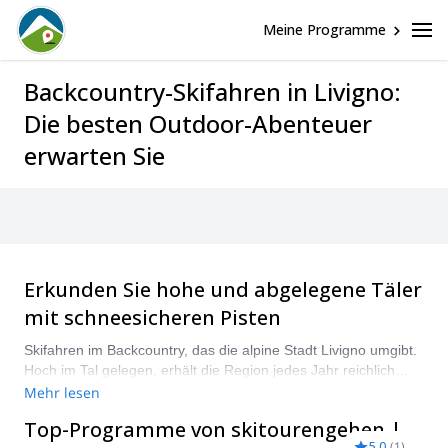
Meine Programme
Backcountry-Skifahren in Livigno:
Die besten Outdoor-Abenteuer
erwarten Sie
Erkunden Sie hohe und abgelegene Täler
mit schneesicheren Pisten
Skifahren im Backcountry, das die alpine Stadt Livigno umgibt.
Hoch im Tal gelegen, erhält die Region jedes Jahr reichlich
Schneefall, der länger anhält als in durchschnittlichen
Mehr lesen
Skigebieten. Daher bietet das Backcountry-Skifahren hier weite
Top-Programme von skitourengehen |
Flächen weißen Pulverschnees in ruhiger Umgebung.
5.0
(
1
)