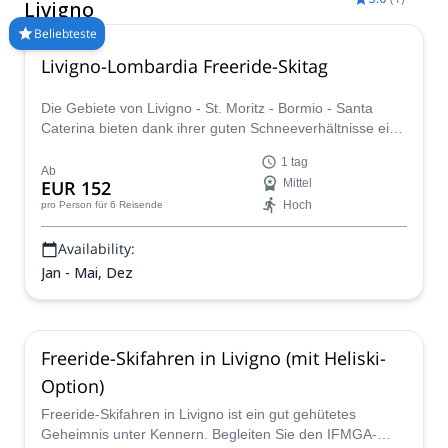
Besuchen Sie die Region in den Wintermonaten zwischen
Livigno
Januar und April für ideale Backcountry-Skibedingungen.
Beliebteste
Livigno-Lombardia Freeride-Skitag
Die Gebiete von Livigno - St. Moritz - Bormio - Santa
Caterina bieten dank ihrer guten Schneeverhältnisse eine
hohe Sicherheit. Genießen Sie einen großartigen
1 tag
Freeride-Skitag in Begleitung eines zertifizierten Guides!
Ab
EUR 152
Mittel
Hoch
pro Person
für 6 Reisende
Availability:
Jan - Mai, Dez
Freeride-Skifahren in Livigno (mit Heliski-
Option)
Freeride-Skifahren in Livigno ist ein gut gehütetes
Geheimnis unter Kennern. Begleiten Sie den IFMGA-