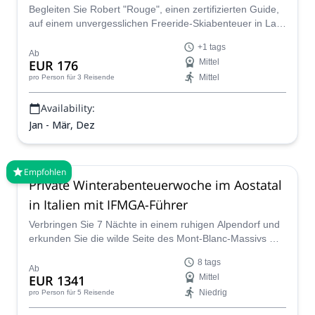
Begleiten Sie Robert "Rouge", einen zertifizierten Guide,
auf einem unvergesslichen Freeride-Skiabenteuer in La
Thuille und entdecken Sie einige der besten Pisten in den
+1 tags
Alpen!
Ab
EUR 176
Mittel
Mittel
pro Person
für 3 Reisende
Availability:
Jan - Mär, Dez
Empfohlen
Private Winterabenteuerwoche im Aostatal
in Italien mit IFMGA-Führer
Verbringen Sie 7 Nächte in einem ruhigen Alpendorf und
erkunden Sie die wilde Seite des Mont-Blanc-Massivs mit
Ihrem privaten IFMGA-Führer. Ideal für Familien oder
8 tags
Freundesgruppen, umfasst dieser Multi-Aktivitäten-
Ab
EUR 1341
Mittel
Winterausflug Skitouren, Schneeschuhwandern, Off-
Niedrig
pro Person
für 5 Reisende
Piste-Skifahren und mehr, abgestimmt auf Ihren
Rhythmus und Ihre Vorlieben.