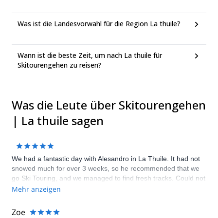
Was ist die Landesvorwahl für die Region La thuile?
Wann ist die beste Zeit, um nach La thuile für
Skitourengehen zu reisen?
Was die Leute über Skitourengehen
| La thuile sagen
We had a fantastic day with Alesandro in La Thuile. It had not
snowed much for over 3 weeks, so he recommended that we
go Ski Touring, and we managed to find fresh tracks. Could not
have gone better!
Mehr anzeigen
Zoe