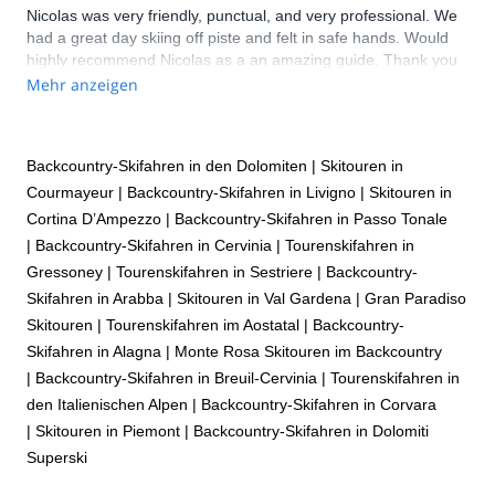
Nicolas was very friendly, punctual, and very professional. We
had a great day skiing off piste and felt in safe hands. Would
highly recommend Nicolas as a an amazing guide. Thank you
for what was a great day! All 7 of us loved it.
Mehr anzeigen
Backcountry-Skifahren in den Dolomiten
|
Skitouren in
Courmayeur
|
Backcountry-Skifahren in Livigno
|
Skitouren in
Cortina D’Ampezzo
|
Backcountry-Skifahren in Passo Tonale
|
Backcountry-Skifahren in Cervinia
|
Tourenskifahren in
Gressoney
|
Tourenskifahren in Sestriere
|
Backcountry-
Skifahren in Arabba
|
Skitouren in Val Gardena
|
Gran Paradiso
Skitouren
|
Tourenskifahren im Aostatal
|
Backcountry-
Skifahren in Alagna
|
Monte Rosa Skitouren im Backcountry
|
Backcountry-Skifahren in Breuil-Cervinia
|
Tourenskifahren in
den Italienischen Alpen
|
Backcountry-Skifahren in Corvara
|
Skitouren in Piemont
|
Backcountry-Skifahren in Dolomiti
Superski