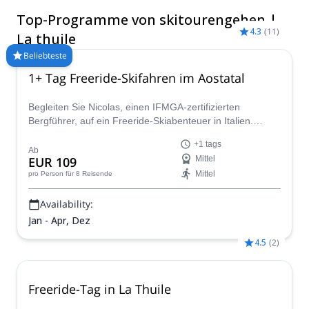
der Umgebung erschließt.
Top-Programme von skitourengehen |
4.3
(
11
)
La thuile
Beliebteste
1+ Tag Freeride-Skifahren im Aostatal
Begleiten Sie Nicolas, einen IFMGA-zertifizierten
Bergführer, auf ein Freeride-Skiabenteuer in Italien.
Entdecken Sie einige atemberaubende
+1 tags
Pulverschneehänge im Aostatal!
Ab
EUR 109
Mittel
Mittel
pro Person
für 8 Reisende
Availability:
Jan - Apr, Dez
4.5
(
2
)
Freeride-Tag in La Thuile