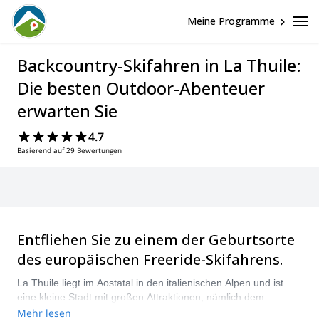
Meine Programme
Backcountry-Skifahren in La Thuile:
Die besten Outdoor-Abenteuer
erwarten Sie
4.7
Basierend auf 29 Bewertungen
Entfliehen Sie zu einem der Geburtsorte
des europäischen Freeride-Skifahrens.
La Thuile liegt im Aostatal in den italienischen Alpen und ist
eine kleine Stadt mit großen Attraktionen, nämlich dem
Skigebiet, das Ihnen die großartigen Freeride-Möglichkeiten in
Mehr lesen