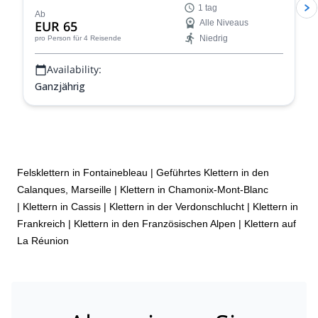
1 tag
Mehrseillängenrouten in Montserrat!
Ab
EUR 65
Alle Niveaus
Niedrig
pro Person
für 4 Reisende
Availability:
Ganzjährig
Felsklettern in Fontainebleau
|
Geführtes Klettern in den
Calanques, Marseille
|
Klettern in Chamonix-Mont-Blanc
|
Klettern in Cassis
|
Klettern in der Verdonschlucht
|
Klettern in
Frankreich
|
Klettern in den Französischen Alpen
|
Klettern auf
La Réunion