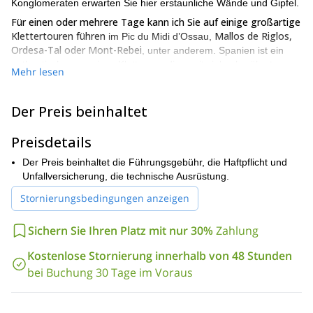
Konglomeraten erwarten Sie hier erstaunliche Wände und Gipfel.
Für einen oder mehrere Tage kann ich Sie auf einige großartige
Klettertouren führen
Mallos de Riglos,
im Pic du Midi d’Ossau,
Ordesa-Tal oder Mont-Rebei
, unter anderem. Spanien ist ein
authentisches sonniges Kletterparadies, mit vielen berühmten
Mehr lesen
Routen zur Auswahl.
Sie haben auch die Möglichkeit, auf voll ausgestatteten Straßen
Der Preis beinhaltet
oder sauberen Rissen zu klettern, wo wir fast alle Sicherungen
selbst anbringen müssen. Dies sind einige der Kletterorte, aus
Preisdetails
denen Sie wählen können:
Midi d’Ossau.
Einer der großen Gipfel der Pyrenäen. Er erhebt
Der Preis beinhaltet die Führungsgebühr, die Haftpflicht und
sich am Eingang des Tals, als wäre er das pyrenäische
Unfallversicherung, die technische Ausrüstung.
Matterhorn. Der Ossau ist der Gipfel mit den meisten
Stornierungsbedingungen anzeigen
Kletterrouten in den Pyrenäen: Vorgeschlagene Routen:
Südost-Klassiker: 530 mt V + MD inf / Flipp Matinal: 250 mt 6a
Sichern Sie Ihren Platz mit nur 30%
Zahlung
MD sup / Via de los Surplombs: 290 mt 6a MD sup / Espolón
Este:260 mt 6b + (6a obl) ED inf / Las cuatro puntas (Die vier
Kostenlose Stornierung innerhalb von 48 Stunden
Punkte:(Jean-Sante, Punta Aragón, Gran Pic, Petit Pic): 650mt
bei Buchung 30 Tage im Voraus
+, D +
Mallos de Riglos.
Sie sind eine der mythischen Wände
unserer Geographie und speziell der aragonesischen