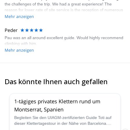
the challenges of the trip. We had a great experience! The
auf einigen der besten Routen in Spanien vor!
reason for lower rate of site service is the reception of numerous
payment reminder while the payment was completed. I had to
Mehr anzeigen
communicate via email and provide several overviews of my
transaction to ensure my reservation.
Peder
Pau was an all around excellent guide. Would highly recommend
climbing with him.
Mehr anzeigen
Das könnte Ihnen auch gefallen
4.9
(
113
)
1-tägiges privates Klettern rund um
Montserrat, Spanien
Begleiten Sie den UIAGM-zertifizierten Guide Toti auf
dieser Klettertagestour in der Nähe von Barcelona.
Erklimmen Sie einige erstaunliche Einseil- oder