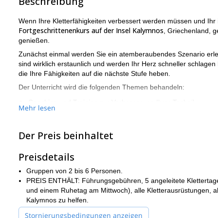
Beschreibung
Wenn Ihre Kletterfähigkeiten verbessert werden müssen und Ihr i
Fortgeschrittenenkurs auf der Insel Kalymnos
, Griechenland, 
genießen.
Zunächst einmal werden Sie ein atemberaubendes Szenario erle
sind wirklich erstaunlich und werden Ihr Herz schneller schlage
die Ihre Fähigkeiten auf die nächste Stufe heben.
Der Unterricht wird die folgenden Themen behandeln:
Coaching und Training zur Verbesserung Ihrer Technik
Mehr lesen
Balance & Fußarbeit
Ruhe-Strategien & Routenlesen
Der Preis beinhaltet
Atmung und mentale Stärke
Preisdetails
Toprope- & Vorstiegsklettern
Gruppen von 2 bis 6 Personen.
Sicheres Vorstiegsklettern & Sichern (optional)
PREIS ENTHÄLT: Führungsgebühren, 5 angeleitete Klettertage
und einem Ruhetag am Mittwoch), alle Kletterausrüstungen, all
Sicherheitsfähigkeiten
Kalymnos zu helfen.
ein spekt
Wie wird es funktionieren? Unser Ausgangspunkt wird
Stornierungsbedingungen anzeigen
Stalaktiten machen werden. Am Abend werden wir ein leckeres A