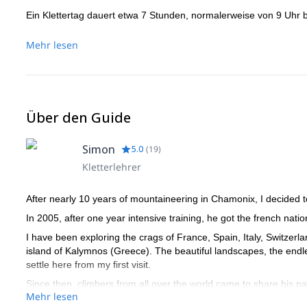
Ein Klettertag dauert etwa 7 Stunden, normalerweise von 9 Uhr b
Mehr lesen
Über den Guide
Simon
5.0
(
19
)
Kletterlehrer
After nearly 10 years of mountaineering in Chamonix, I decided t
In 2005, after one year intensive training, he got the french natio
I have been exploring the crags of France, Spain, Italy, Switzerla
island of Kalymnos (Greece). The beautiful landscapes, the endle
settle here from my first visit.
Since then, climbers from all over the world came to share his pa
Mehr lesen
skills. I have opened many new routes both in Kalymnos and Telen