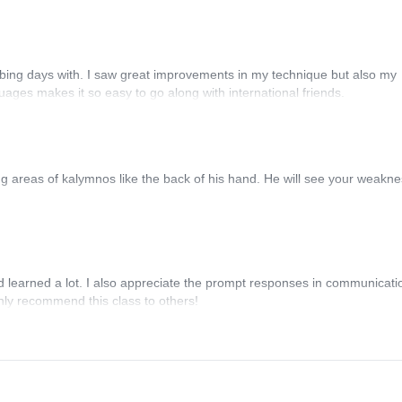
limbing days with. I saw great improvements in my technique but also my
ages makes it so easy to go along with international friends.
g areas of kalymnos like the back of his hand. He will see your weakn
 learned a lot. I also appreciate the prompt responses in communicati
highly recommend this class to others!