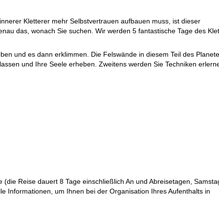
nnerer Kletterer mehr Selbstvertrauen aufbauen muss, ist dieser
genau das, wonach Sie suchen. Wir werden 5 fantastische Tage des Kle
ben und es dann erklimmen. Die Felswände in diesem Teil des Planet
n lassen und Ihre Seele erheben. Zweitens werden Sie Techniken erlern
 (die Reise dauert 8 Tage einschließlich An und Abreisetagen, Samst
e Informationen, um Ihnen bei der Organisation Ihres Aufenthalts in
akulärer Kletterfelsen namens Odyssey
sein, wo Sie Ihre ersten Schritt
bendessen genießen und die Spezialitäten in einem Restaurant eines