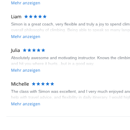
between sky and sea that is Kalymnos.
Mehr anzeigen
Liam
Simon is a great coach, very flexible and truly a joy to spend c
overall philosophy of climbing. Being able to speak so many langu
Mehr anzeigen
Julia
Absolutely awesome and motivating instructor. Knows the climbin
and hit you where it hurts...but in a good way.
Mehr anzeigen
Michelle
The class with Simon was excellent, and I very much enjoyed and
help with travel advice, and flexibility in daily itinerary. I would 
Mehr anzeigen