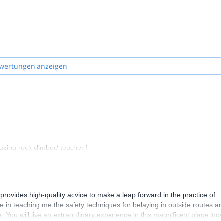
!
wertungen anzeigen
zing rock climber/ teacher !
vides high-quality advice to make a leap forward in the practice of
ce in teaching me the safety techniques for belaying in outside routes a
 You will live an extraordinary experience in this magnificent place loc