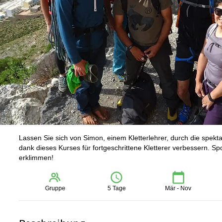
Lassen Sie sich von Simon, einem Kletterlehrer, durch die spekta
dank dieses Kurses für fortgeschrittene Kletterer verbessern. Sp
erklimmen!
Gruppe
5 Tage
Mär - Nov