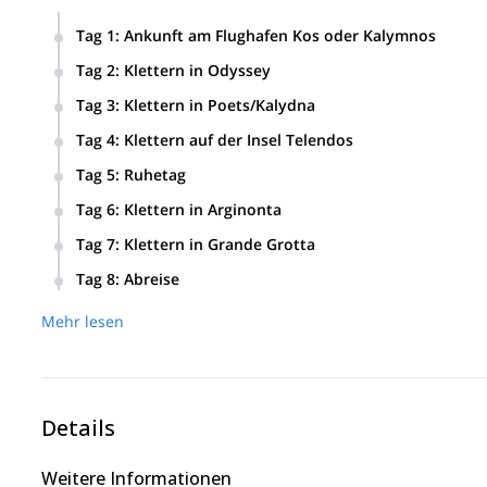
Tag 1
:
Ankunft am Flughafen Kos oder Kalymnos
Tag 2
:
Klettern in Odyssey
Wir werden Ihre bestehenden Sicherheits- und Kletterfähigk
Tag 3
:
Klettern in Poets/Kalydna
dem Klettern an diesem schönen Felsen werden wir in eine
Wir werden effiziente Techniken, Balance und Fußarbeit e
Tag 4
:
Klettern auf der Insel Telendos
Wir werden unsere Fähigkeiten mit einem unglaublichen Bli
Tag 5
:
Ruhetag
Wir können den Tag am Strand entspannen oder unsere zwei
Tag 6
:
Klettern in Arginonta
Wir werden diesen roten Felsen mit Blick auf das Meer erk
Tag 7
:
Klettern in Grande Grotta
Wir werden unser Hauptziel des Kurses erreichen: Grande G
Tag 8
:
Abreise
Kletterer.
Mehr lesen
Details
Weitere Informationen