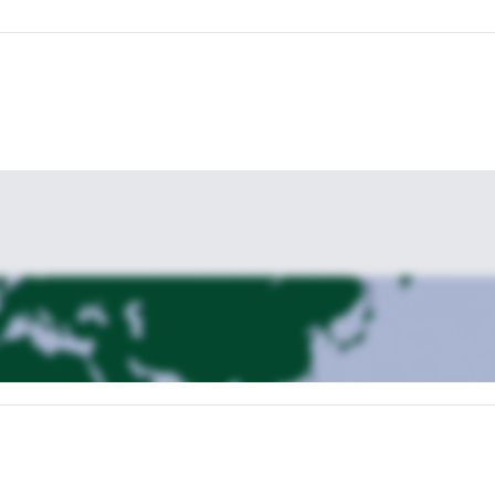
n erklimmen, wie die orangefarbenen Wände von Poets und Kalydna,
roten Felsen von Arginonta und Grande Grotta, den wahren Star die
n jedoch je nach Wetterbedingungen und um die beste Ausrichtung der
iche Fitness benötigen, um an diesem Kurs teilzunehmen. Der Kurs ziel
or-Klettererfahrung aufzubauen, Vertrauen im Vorstiegsklettern zu gewi
.
 sind, Ihre Klettertechnik zu verbessern, buchen Sie diese Reise j
inen 'fortgeschrittenen' Kletterer nennen, habe ich auch einen