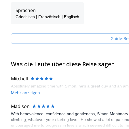
the routes of the island and always has new projects to red point
Sprachen
Griechisch | Französisch | Englisch
Guide-Be
Was die Leute über diese Reise sagen
Mitchell
Absolutely amazing time with Simon, he's a great guy and an ama
Mehr anzeigen
Madison
With benevolence, confidence and gentleness, Simon Montmory pro
climbing, whatever your starting level. He showed a lot of patien
encouraged me to progress in levels which seemed difficult to me.