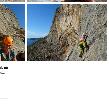
ivität
tta