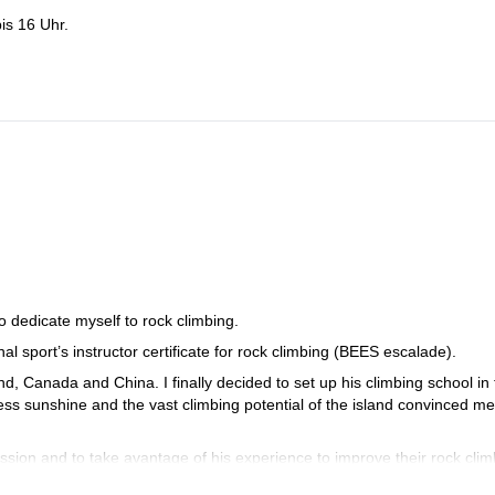
is 16 Uhr.
o dedicate myself to rock climbing.
nal sport’s instructor certificate for rock climbing (BEES escalade).
nd, Canada and China. I finally decided to set up his climbing school in
ss sunshine and the vast climbing potential of the island convinced me
ssion and to take avantage of his experience to improve their rock clim
dos from 4 to 9a. I climb 8a on-sight and red-point up to 8c. I did mos