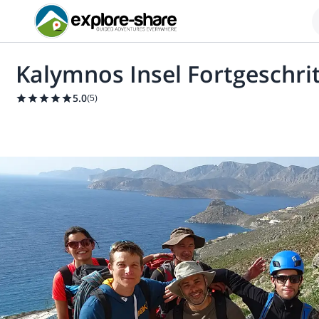
Kalymnos Insel Fortgeschri
5.0
(
5
)