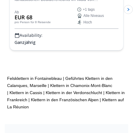
Fontainebleau, in der Nähe von Paris, Frankreich, für
+1 tags
einen oder mehrere Tage.
Ab
EUR 68
Alle Niveaus
Hoch
pro Person
für 8 Reisende
Availability:
Ganzjährig
Felsklettern in Fontainebleau
|
Geführtes Klettern in den
Calanques, Marseille
|
Klettern in Chamonix-Mont-Blanc
|
Klettern in Cassis
|
Klettern in der Verdonschlucht
|
Klettern in
Frankreich
|
Klettern in den Französischen Alpen
|
Klettern auf
La Réunion