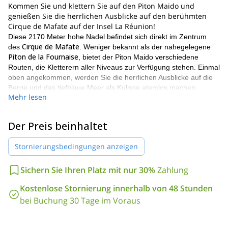
Kommen Sie und klettern Sie auf den Piton Maido und
genießen Sie die herrlichen Ausblicke auf den berühmten
Cirque de Mafate auf der Insel La Réunion!
Diese 2170 Meter hohe Nadel befindet sich direkt im Zentrum
Cirque de Mafate
des
. Weniger bekannt als der nahegelegene
Piton de la Fournaise
, bietet der Piton Maido verschiedene
Routen, die Kletterern aller Niveaus zur Verfügung stehen. Einmal
oben angekommen, werden Sie die herrlichen Ausblicke auf die
Berge und das tiefblaue Meer als Kulisse atemlos machen.
Mehr lesen
Ich biete zwei verschiedene Alternativen an, um den Piton Maido
zu besteigen. Fortgeschrittene Kletterer können sich für den
Aufstieg über die Route "Fil du rasoir" entscheiden, während
Der Preis beinhaltet
Anfänger die Route "Clin d'oeil au defi" wählen sollten. Diese
letzte Option ist für jeden mit durchschnittlicher körperlicher
Stornierungsbedingungen anzeigen
Verfassung zugänglich.
im Indischen Ozean, östlich von
Die Insel La Réunion liegt
Sichern Sie Ihren Platz mit nur 30%
Zahlung
Madagaskar
. Sie ist ein Überseedepartement Frankreichs. Sie ist
Kostenlose Stornierung innerhalb von 48 Stunden
63 Kilometer lang und 45 Kilometer breit. Mit ihren Vulkanen und
den schönen und einzigartigen Stränden ist La Réunion eine
bei Buchung 30 Tage im Voraus
wichtige Touristenattraktion in dieser Ecke der Welt.
Wenn Sie La Réunion besuchen, verpassen Sie nicht diesen