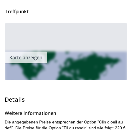
Aufstieg auf den Piton Maido! Die atemberaubenden Ausblicke
von oben werden einen bleibenden Eindruck hinterlassen. Ich
Treffpunkt
werde sogar Fotos und Videoaufnahmen im Preis inbegriffen, um
sicherzustellen, dass Sie die Erinnerungen mit nach Hause
nehmen. Ich kann Ihnen garantieren, dass Sie es nicht bereuen
werden!
Möchten Sie verschiedene Kletteroptionen in La Réunion
3 Salazes 1-tägige
ausprobieren? Schauen Sie sich meine
geführte Klettertraverse
** an!**
Karte anzeigen
Zögern Sie nicht, mich zu kontaktieren, wenn Sie weitere
Informationen zu dieser Tour benötigen. Ich bin ein IFMGA-
zertifizierter Bergführer und freue mich darauf, Ihnen die
schönsten Orte von La Réunion zu zeigen!
Details
Weitere Informationen
Die angegebenen Preise entsprechen der Option "Clin d'oeil au
defi". Die Preise für die Option "Fil du rasoir" sind wie folgt: 220 €