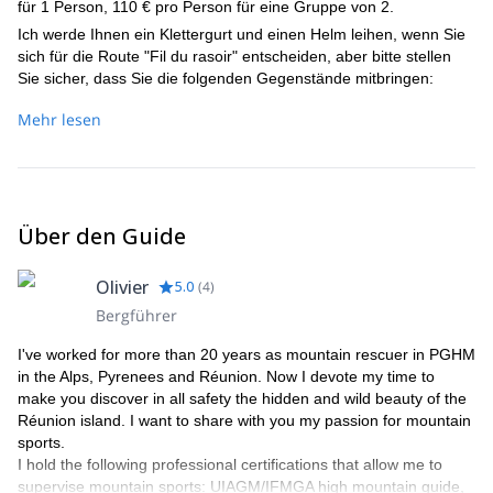
für 1 Person, 110 € pro Person für eine Gruppe von 2.
Ich werde Ihnen ein Klettergurt und einen Helm leihen, wenn Sie
sich für die Route "Fil du rasoir" entscheiden, aber bitte stellen
Sie sicher, dass Sie die folgenden Gegenstände mitbringen:
Wanderschuhe
Mehr lesen
Kleiner Rucksack
Gore-Tex-Jacke
Leichte Hose und Shorts
Fleece
Sonnencreme
Über den Guide
Sonnenbrille
Essen und Wasser
Olivier
5.0
(
4
)
Bergführer
I've worked for more than 20 years as mountain rescuer in PGHM
in the Alps, Pyrenees and Réunion. Now I devote my time to
make you discover in all safety the hidden and wild beauty of the
Réunion island. I want to share with you my passion for mountain
sports.
I hold the following professional certifications that allow me to
supervise mountain sports: UIAGM/IFMGA high mountain guide,