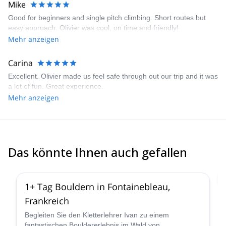
Mike
Good for beginners and single pitch climbing. Short routes but
easy approach. Olivier was cool, on time and friendly!
Mehr anzeigen
Carina
Excellent. Olivier made us feel safe through out our trip and it was
a lot of fun. Great experience.
Mehr anzeigen
Das könnte Ihnen auch gefallen
4.9
(
50
)
1+ Tag Bouldern in Fontainebleau,
Frankreich
Begleiten Sie den Kletterlehrer Ivan zu einem
fantastischen Bouldererlebnis im Wald von