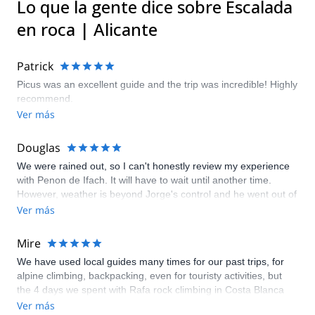
Lo que la gente dice sobre Escalada
en roca | Alicante
Patrick
Picus was an excellent guide and the trip was incredible! Highly
recommend.
Ver más
Douglas
We were rained out, so I can't honestly review my experience
with Penon de Ifach. It will have to wait until another time.
However, weather is beyond Jorge's control and he went out of
his way to make sure I was informed the entire time on the
Ver más
possibility of needing to cancel well before my trip. In addition,
he handled all previous logistics excellently and provided that
Mire
nature did not intervene I have no doubt this would have been
We have used local guides many times for our past trips, for
a phenomenal experience. Jorge also made sure that my
alpine climbing, backpacking, even for touristy activities, but
deposit was refunded with expediency shortly after
the 4 days we spent with Rafa rock climbing in Costa Blanca
cancellation. I would recommend using this service to seek
was one of the best trips ever! Rafa customized our itinerary to
Ver más
adventure in the beauty of Spain, as they clearly use highly