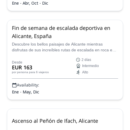
Ene - Abr, Oct - Dic
Fin de semana de escalada deportiva en
Alicante, España
Descubre los bellos paisajes de Alicante mientras
disfrutas de sus increíbles rutas de escalada en roca en
este programa de fin de semana dirigido por Luis, líder
2 días
de montaña certificado por AEGM-UIMLA.
Desde
EUR 163
Intermedio
Alto
por persona
para 6 viajeros
Availability:
Ene - May, Dic
Ascenso al Peñón de Ifach, Alicante