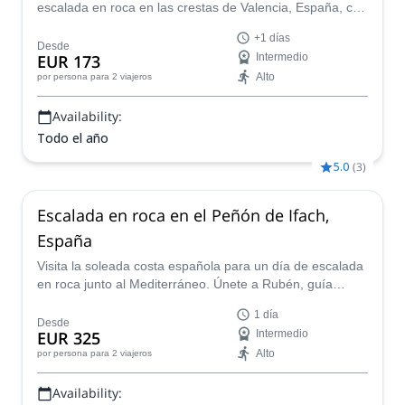
escalada en roca en las crestas de Valencia, España, con
Rafa, un guía certificado de AEGM, incluyendo la Cresta
+1 días
de Bernia.
Desde
EUR 173
Intermedio
Alto
por persona
para 2 viajeros
Availability:
Todo el año
5.0
(
3
)
Escalada en roca en el Peñón de Ifach,
España
Visita la soleada costa española para un día de escalada
en roca junto al Mediterráneo. Únete a Rubén, guía
certificado de la AEGM, en esta excursión en el hermoso
1 día
Peñón de Ifach.
Desde
EUR 325
Intermedio
Alto
por persona
para 2 viajeros
Availability: