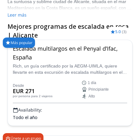
La suntuosa y sublime ciudad de Alicante, situada en el mar
Mediterráneo en la Costa Blanca, es un sueño español, con un
estilo de vida relajado y una atmósfera al aire libre que
Leer más
impregna todo el lugar. Detrás de la ciudad hay numerosos
Mejores programas de escalada en roca
puntos de escalada en roca que ofrecen vistas espectaculares
5.0
(
3
)
y espléndidas sobre el campo y la costa. La escalada en roca
| Alicante
en Alicante es divertida y memorable, con el imponente y
Más popular
majestuoso Peñón de Ifach proporcionando condiciones
Escalada multilargos en el Penyal d’Ifac,
perfectas para escalar. ¡Echa un vistazo a nuestra selección
España
de excursiones de escalada en roca en Alicante y prepárate
para disfrutar del sol!
Rich, un guía certificado por la AEGM-UIMLA, quiere
llevarte en esta excursión de escalada multilargos en el
Parque Natural del Penyal d'Ifac en España!
1 día
Desde
EUR 271
Principiante
Alto
por persona
para 2 viajeros
Availability:
Todo el año
Únete a un grupo