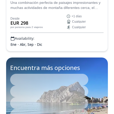
Una combinación perfecta de paisajes impresionantes y
muchas actividades de montaña diferentes cerca, el
Peñón de Ifach es una buena opción para escaladores
+1 días
no técnicos.
Desde
EUR 298
Cualquier
Cualquier
por persona
para 2 viajeros
Availability:
Ene - Abr, Sep - Dic
Encuentra más opciones