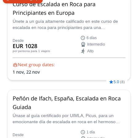
Curso de Escalada en Roca para
Principiantes en Europa
Únete a un guía altamente calificado en este curso de
escalada en roca para principiantes para una
emocionante transición de paredes interiores a caras de
6 días
roca reales. Adquiere las habilidades y la confianza
Desde
EUR 1028
Intermedio
necesarias para conquistar escaladas deportivas de un
Alto
por persona
para 1 viajero
solo largo al aire libre, ya sea que seas nuevo en la
escalada o estés pasando del gimnasio.
Next group dates:
1 nov,
22 nov
5.0
(
8
)
Peñón de Ifach, España, Escalada en Roca
Guiada
Únase al guía certificado por UIMLA, Picus, para un
emocionante día de escalada en roca en el hermoso
Peñón de Ifach en Valencia, España.
1 día
Desde