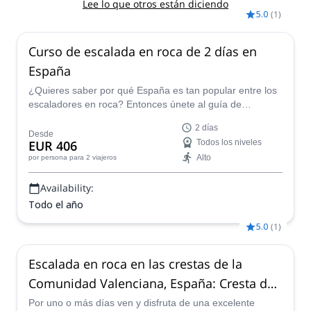
Lee lo que otros están diciendo
5.0
(
1
)
Curso de escalada en roca de 2 días en
España
¿Quieres saber por qué España es tan popular entre los
escaladores en roca? Entonces únete al guía de
montaña certificado por AEGM Roberto en este curso de
2 días
2 días: ¡tienes múltiples localizaciones para elegir!
Desde
EUR 406
Todos los niveles
Alto
por persona
para 2 viajeros
Availability:
Todo el año
5.0
(
1
)
Escalada en roca en las crestas de la
Comunidad Valenciana, España: Cresta de
Bernia, Cresta del Benicadell
Por uno o más días ven y disfruta de una excelente