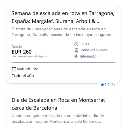
Semana de escalada en roca en Tarragona,
España: Margalef, Siurana, Arboli &
Montsant
Disfruta de unas vacaciones de escalada en roca en
Tarragona, Cataluña, escalando en los mejores lugares
de Margalef, Siurana, Arbolí y Montsant, junto al guía de
5 días
montaña certificado por la AEGM, Santiago.
Desde
EUR 260
Todos los niveles
Intermedio
por persona
para 6 viajeros
Availability:
Todo el año
5.0
(
3
)
Día de Escalada en Roca en Montserrat
cerca de Barcelona
Únete a un guía certificado en un inolvidable día de
escalada en roca en Montserrat, a solo 50 km de