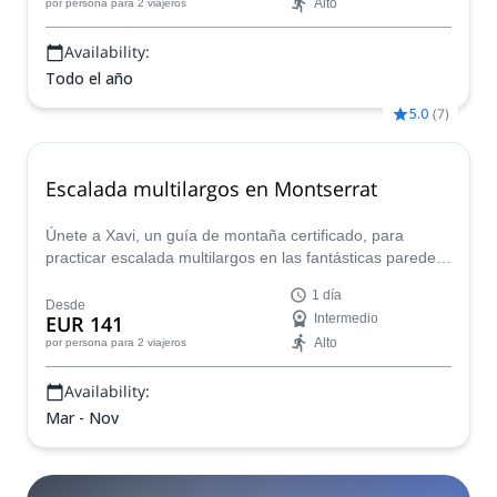
Alto
por persona
para 2 viajeros
Availability:
Todo el año
5.0
(
7
)
Escalada multilargos en Montserrat
Únete a Xavi, un guía de montaña certificado, para
practicar escalada multilargos en las fantásticas paredes
del macizo de Montserrat, en Cataluña. ¡Hay opciones de
1 día
rutas para todos los niveles!
Desde
EUR 141
Intermedio
Alto
por persona
para 2 viajeros
Availability:
Mar - Nov