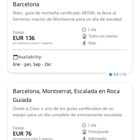
Barcelona
Marc, guía de montaña certificado AEGM, te lleva al
hermoso macizo de Montserrat para un día de escalada
en roca multilargo. ¡Hay varias rutas para elegir!
1 día
Desde
EUR 136
Todos los niveles
Bajo
por persona
para 2 viajeros
Availability:
Ene - Jun, Sep - Dic
4.8
(
18
)
Barcelona, Montserrat, Escalada en Roca
Guiada
Únete a Cesc o uno de los guías certificados de su
equipo para un día completo de emocionante escalada
en roca en el hermoso rango rocoso de Montserrat, que
1 día
se eleva alto cerca de la hermosa ciudad de Barcelona
Desde
EUR 76
Principiante
en Cataluña, España.
Intermedio
por persona
para 5 viajeros