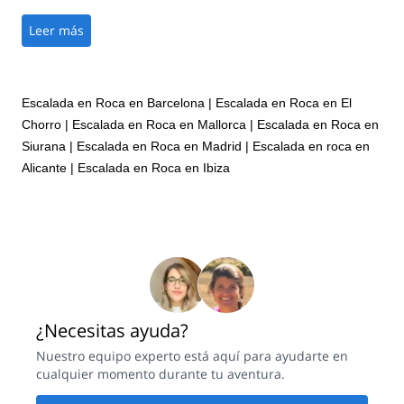
completely safe climbing under his guidance. Very nice guy, we
had a great time with him. He was also kind enough to capture
Leer más
action photos of us during the climb. Also, the location is
undeniably gorgeous. It made for an unforgettable and truly
life-changing experience! I absolutely would recommend Marc,
to climbers of any level!!
Escalada en Roca en Barcelona
|
Escalada en Roca en El
Chorro
|
Escalada en Roca en Mallorca
|
Escalada en Roca en
Siurana
|
Escalada en Roca en Madrid
|
Escalada en roca en
Alicante
|
Escalada en Roca en Ibiza
¿Necesitas ayuda?
Nuestro equipo experto está aquí para ayudarte en
cualquier momento durante tu aventura.