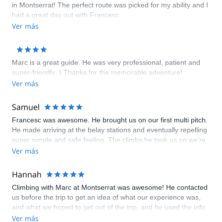
in Montserrat! The perfect route was picked for my ability and I
had a great day out with Francesc.
Ver más
Marc is a great guide. He was very professional, patient and
super-friendly :) Thanks for the memorable adventure!
Ver más
Samuel
Francesc was awesome. He brought us on our first multi pitch.
He made arriving at the belay stations and eventually repelling
super simple and safe feeling. The climbs he took us on we’re
awesome and would have taken us hours to find if we just
Ver más
arrived at a new crag with a guide book (especially if the book
was in Spanish) Definitely the highlight of our honeymoon.
Hannah
Climbing with Marc at Montserrat was awesome! He contacted
us before the trip to get an idea of what our experience was,
and what we hoped to get out of the trip, and he used the info
to help design the perfect climbing day for us! We felt
Ver más