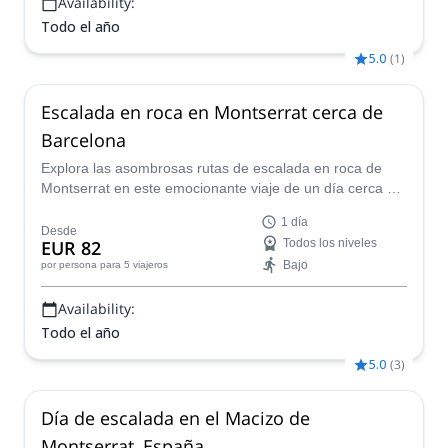
Availability:
Todo el año
5.0
(
1
)
Escalada en roca en Montserrat cerca de
Barcelona
Explora las asombrosas rutas de escalada en roca de
Montserrat en este emocionante viaje de un día cerca de
Barcelona. Únete a un guía local certificado y explora un
1 día
lugar icónico en Cataluña.
Desde
EUR 82
Todos los niveles
Bajo
por persona
para 5 viajeros
Availability:
Todo el año
5.0
(
3
)
Día de escalada en el Macizo de
Montserrat, España