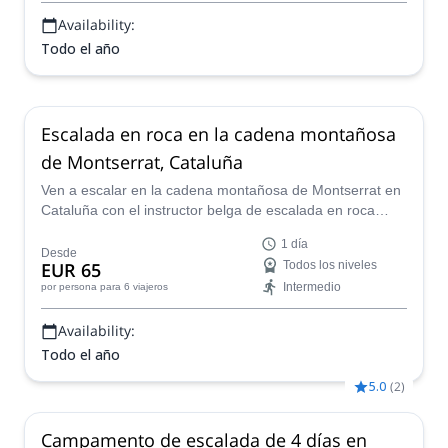
Availability:
Todo el año
Escalada en roca en la cadena montañosa
de Montserrat, Cataluña
Ven a escalar en la cadena montañosa de Montserrat en
Cataluña con el instructor belga de escalada en roca
Christophe. Un viaje único de 6 días escalando en la roca
1 día
de mejor calidad.
Desde
EUR 65
Todos los niveles
Intermedio
por persona
para 6 viajeros
Availability:
Todo el año
5.0
(
2
)
Campamento de escalada de 4 días en