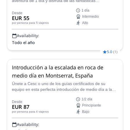
aventura de 1 día y disfruta de las fantásticas
posibilidades de escalada en el macizo de Montserrat,
1 día
situado cerca de Barcelona.
Desde
EUR 55
Intermedio
Alto
por persona
para 5 viajeros
Availability:
Todo el año
5.0
(
1
)
Introducción a la escalada en roca de
medio día en Montserrat, España
Únete a Cesc o uno de los guías certificados de su
equipo en esta perfecta introducción de medio día a la
escalada en roca cerca de Barcelona que te dejará
1/2 día
queriendo más.
Desde
EUR 87
Principiante
Bajo
por persona
para 4 viajeros
Availability: