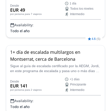
Barcelona. Elige la mejor ruta y estilo de escalada para ti
1 día
y descubre el increíble roquedo conglomerado de este
Desde
EUR 49
Todos los niveles
destino único.
Intermedio
por persona
para 7 viajeros
Availability:
Todo el año
4.8
(
5
)
1+ día de escalada multilargos en
Montserrat, cerca de Barcelona
Sigue al guía de escalada certificado por la AEGM, Jordi,
en este programa de escalada y pasa uno o más días en
las rutas multilargos de Montserrat, cerca de Barcelona.
+1 días
Desde
EUR 141
Principiante
Intermedio
por persona
para 2 viajeros
Availability:
Todo el año