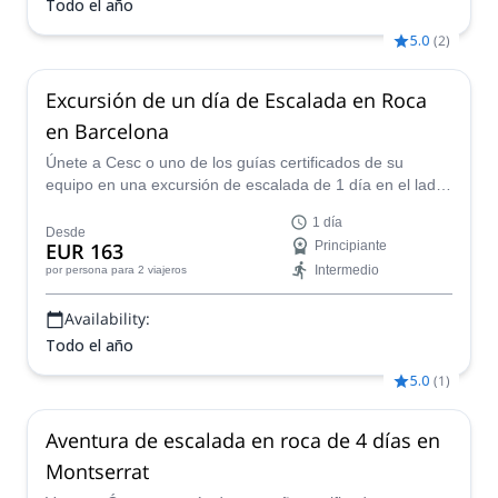
Todo el año
5.0
(
2
)
Excursión de un día de Escalada en Roca
en Barcelona
Únete a Cesc o uno de los guías certificados de su
equipo en una excursión de escalada de 1 día en el lado
sur de Montserrat. Las rutas más seguras y bien
1 día
equipadas te esperan.
Desde
EUR 163
Principiante
Intermedio
por persona
para 2 viajeros
Availability:
Todo el año
5.0
(
1
)
Aventura de escalada en roca de 4 días en
Montserrat