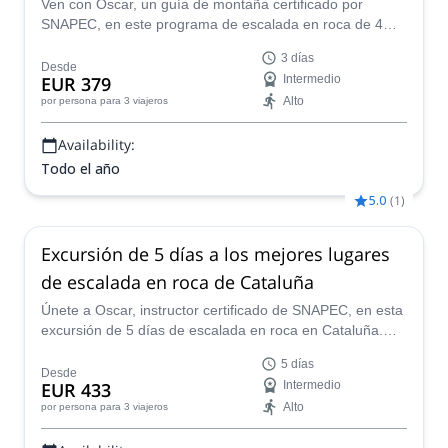
Ven con Óscar, un guía de montaña certificado por
SNAPEC, en este programa de escalada en roca de 4
días en el impresionante Macizo de Montserrat, cerca de
3 días
Barcelona.
Desde
EUR 379
Intermedio
Alto
por persona
para 3 viajeros
Availability:
Todo el año
5.0
(
1
)
Excursión de 5 días a los mejores lugares
de escalada en roca de Cataluña
Únete a Oscar, instructor certificado de SNAPEC, en esta
excursión de 5 días de escalada en roca en Cataluña.
¡Escala algunas rutas increíbles con un experto!
5 días
Desde
EUR 433
Intermedio
Alto
por persona
para 3 viajeros