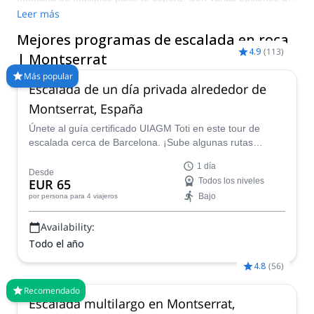
escalada y un paisaje increíble, no hay mejor lugar para
Leer más
escalar en este soleado tramo de la costa española. Compara
Mejores programas de escalada en roca
y reserva un guía certificado para tu viaje en Explore-
4.9
(
113
)
Share.com: más de 1500 guías, 70+ países y más de 8000
| Montserrat
programas diferentes para elegir. Elige de nuestra selección
Más popular
de viajes de escalada en roca en Montserrat. ¡Las montañas
Escalada de un día privada alrededor de
están llamando!
Montserrat, España
Únete al guía certificado UIAGM Toti en este tour de
escalada cerca de Barcelona. ¡Sube algunas rutas
increíbles de un solo largo o multilargo en Montserrat!
1 día
Desde
EUR 65
Todos los niveles
Bajo
por persona
para 4 viajeros
Availability:
Todo el año
4.8
(
56
)
Recomendado
Escalada multilargo en Montserrat,