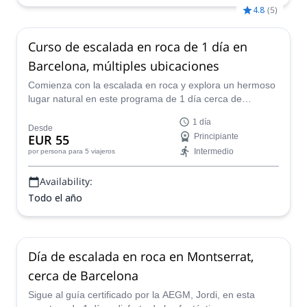
4.8
(
5
)
Curso de escalada en roca de 1 día en
Barcelona, múltiples ubicaciones
Comienza con la escalada en roca y explora un hermoso
lugar natural en este programa de 1 día cerca de
Barcelona dirigido por el guía de escalada de AEGM,
1 día
Jordi.
Desde
EUR 55
Principiante
Intermedio
por persona
para 5 viajeros
Availability:
Todo el año
Día de escalada en roca en Montserrat,
cerca de Barcelona
Sigue al guía certificado por la AEGM, Jordi, en esta