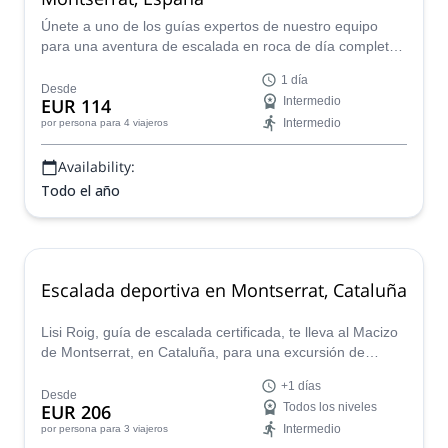
Únete a uno de los guías expertos de nuestro equipo
para una aventura de escalada en roca de día completo
en uno de los lugares más atractivos de Cataluña:
1 día
¡Montserrat!
Desde
EUR 114
Intermedio
Intermedio
por persona
para 4 viajeros
Availability:
Todo el año
Escalada deportiva en Montserrat, Cataluña
Lisi Roig, guía de escalada certificada, te lleva al Macizo
de Montserrat, en Cataluña, para una excursión de
escalada deportiva adecuada para todos los niveles.
+1 días
Desde
EUR 206
Todos los niveles
Intermedio
por persona
para 3 viajeros