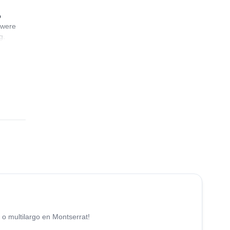
o
 were
g.
highly
4.9
(
113
)
 o multilargo en Montserrat!