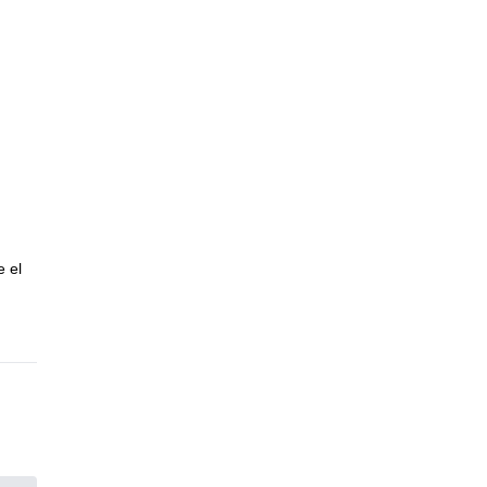
ef,
 1400
jores
e el