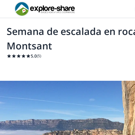
Semana de escalada en roca
Montsant
5.0
(
5
)