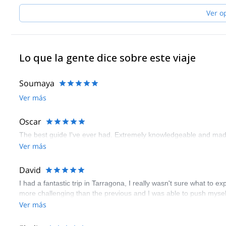
Ver o
Lo que la gente dice sobre este viaje
Soumaya
Ver más
Oscar
The best guide I've ever had. Extremely knowledgeable and made
Ver más
David
I had a fantastic trip in Tarragona, I really wasn't sure what to e
more challenging than the previous and I was able to push mysel
Ver más