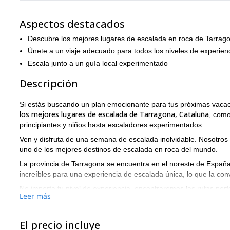
Aspectos destacados
Descubre los mejores lugares de escalada en roca de Tarrag
Únete a un viaje adecuado para todos los niveles de experienc
Escala junto a un guía local experimentado
Descripción
Si estás buscando un plan emocionante para tus próximas vaca
los mejores lugares de escalada de Tarragona, Cataluña
, como
principiantes y niños hasta escaladores experimentados.
Ven y disfruta de una semana de escalada inolvidable. Nosotros 
uno de los mejores destinos de escalada en roca del mundo.
La provincia de Tarragona se encuentra en el noreste de España
increíbles para una experiencia de escalada única, lo que la co
No importa tu nivel de experiencia, encontraremos las rutas per
Leer más
desafío divertido entre las impresionantes paredes y acantilados
Montsant
uno de los mejores lugares de escala
es considerado
El precio incluye
increíble variedad de rutas, rodeado de vistas espectaculares. 