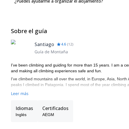
¿Puedes ayudarme a organizar el alojamiento?
Sobre el guía
Santiago
4.6
(
12
)
Guía de Montaña
I’ve been climbing and guiding for more than 15 years. I am a cer
and making all climbing experiences safe and fun.
I’ve climbed mountains all over the world, in Europe, Asia, Nor
peaks I climbed in Patagonia. I spend most of the year climbing 
Leer más
Idiomas
Certificados
Inglés
AEGM