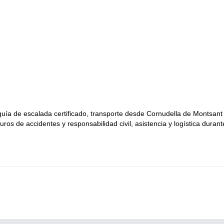
s de todo el mundo.
Margal
 deportiva, con excelentes opciones para principiantes y niños.
, que van desde 4 hasta 9b. Es un paraíso de la escalada, con más de
fíciles, te garantizamos que encontrarás muchas rutas excelentes para
eserva tu viaje! Pasaremos una gran semana de escalada en los me
 guía de escalada certificado, transporte desde Cornudella de Montsant
os de accidentes y responsabilidad civil, asistencia y logística durant