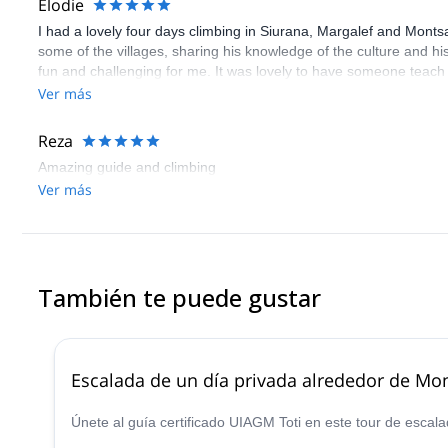
Elodie
I had a lovely four days climbing in Siurana, Margalef and Mont
some of the villages, sharing his knowledge of the culture and hi
fun and challenging for me. It was lovely to have someone teach
Above all he was a great friend throughout my time in the mounta
Ver más
recommend booking in a trip with SouthClimb!
Reza
Amazing guide and climbing
Ver más
También te puede gustar
Escalada de un día privada alrededor de Mon
Únete al guía certificado UIAGM Toti en este tour de escala