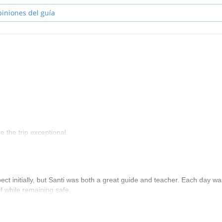
piniones del guía
 the trip exceptional.
xpect initially, but Santi was both a great guide and teacher. Each day wa
f while remaining safe.