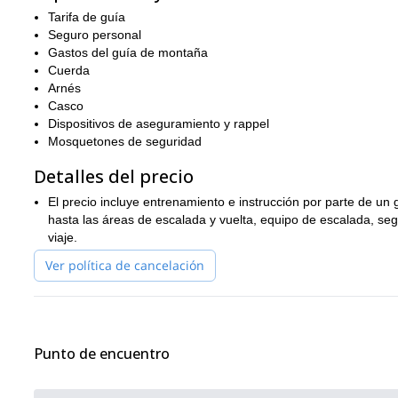
como El Herbolario. Siurana atrae a escaladores experimentado
Tarifa de guía
Arbolí
ofrece algo para todos, desde rutas de boulder y escalada
Seguro personal
en el borde de Montsant, ofrece una amplia diversidad de rutas
Gastos del guía de montaña
rutas. Aunque es especialmente conocido por sus rutas super di
Cuerda
escaladores intermedios y principiantes.
Arnés
Casco
¿Entonces, qué estás esperando? Simplemente contáctame y r
Dispositivos de aseguramiento y rappel
lugares de Tarragona.
Mosquetones de seguridad
Detalles del precio
El precio incluye entrenamiento e instrucción por parte de un
hasta las áreas de escalada y vuelta, equipo de escalada, segur
viaje.
Ver política de cancelación
Punto de encuentro