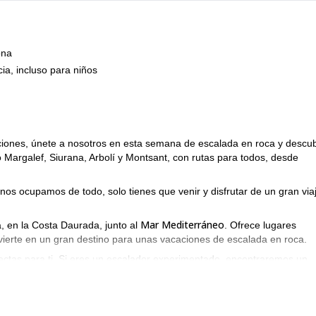
ona
ia, incluso para niños
ciones, únete a nosotros en esta semana de escalada en roca y descu
 Margalef, Siurana, Arbolí y Montsant, con rutas para todos, desde
nos ocupamos de todo, solo tienes que venir y disfrutar de un gran via
Mar Mediterráneo
, en la Costa Daurada, junto al
. Ofrece lugares
nvierte en un gran destino para unas vacaciones de escalada en roca.
fectas para ti. Si eres un escalador experimentado, encontraremos un
 de la zona.
da del país
. Es un gran lugar para boulder y escalada deportiva, con 
Siurana
La formación de caliza de
ofrece crags impresionantes y desafia