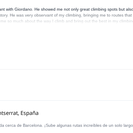
sant with Giordano. He showed me not only great climbing spots but als
story. He was very observant of my climbing, bringing me to routes that
 me so much about the way I climb and bring out the best in my climbin
ins. I can’t thank him enough for the wonderful time I had and I would 
tserrat, España
da cerca de Barcelona. ¡Sube algunas rutas increíbles de un solo largo