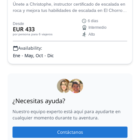
Únete a Christophe, instructor certificado de escalada en
roca y mejora tus habilidades de escalada en El Chorro,
la región española de Andalucía. ¡Serán 6 días de pura
6 días
aventura!
Desde
EUR 433
Intermedio
Alto
por persona
para 6 viajeros
Availability:
Ene - May, Oct - Dic
¿Necesitas ayuda?
Nuestro equipo experto está aquí para ayudarte en
cualquier momento durante tu aventura.
Contáctanos