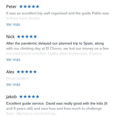
Peter
It was an excellent trip well organised and the guide Pablo was
brilliant many thanks
Ver más
Nick
After the pandemic delayed our planned trip to Spain, along
with our climbing day at El Chorro, we lost our money on a few
pre-paid tourist activities. Unlike other businesses, Explore
Share and our tremendous guide honoured our reservation
Ver más
and the magical day of climbing at El Chorro went off without a
hitch! Our guide, Antonio, was communicative, and when we
Alex
arrived ready to climb, he had everything we needed to ensure
Great guides!
we would have a fun and safe outing. There is truly nothing
Ver más
quite like clipping into an anchor and looking out over the sun-
seared valley from the cliffs of El Chorro. Antonio was patient
with us as we re-found our climbing technique, and instructed
Jakob
us on rope protocol and beta when necessary. I recommend
Excellent guide service. David was really good with the kids (6
anyone who wants a climbing guide to do it with Explore Share.
and 9 years old) and new how and how much to challenge
-Nick
them. We had a wonderful day.