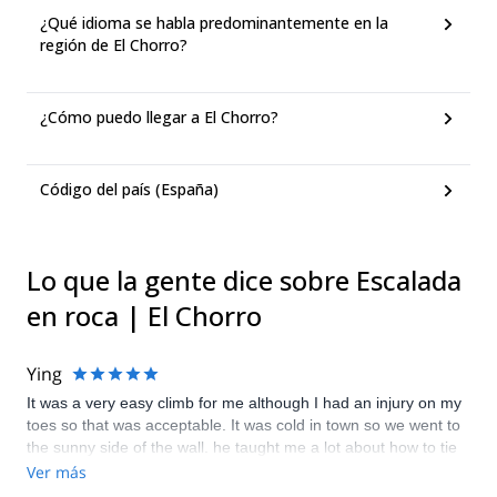
¿Qué idioma se habla predominantemente en la
región de El Chorro?
¿Cómo puedo llegar a El Chorro?
Código del país (España)
Lo que la gente dice sobre Escalada
en roca | El Chorro
Ying
It was a very easy climb for me although I had an injury on my
toes so that was acceptable. It was cold in town so we went to
the sunny side of the wall. he taught me a lot about how to tie
ropes and using equipments etc. was good.
Ver más