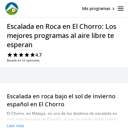
Mis programas
Escalada en Roca en El Chorro: Los
mejores programas al aire libre te
esperan
4.7
Basado en 53 opiniones
Escalada en roca bajo el sol de invierno
español en El Chorro
El Chorro, en Málaga, es uno de los destinos de escalada en
roca más famosos de España, al que se puede visitar todo el
año. La calidad de la roca aquí es fantástica, con múltiples
Leer más