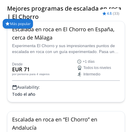
sitios de escalada que se adaptarán perfectamente a tu nivel
Mejores programas de escalada en roca
técnico y físico. Echa un vistazo a nuestra selección de viajes
4.8
(
33
)
de escalada en roca guiada en El Chorro. &nbsp;
| El Chorro
Más popular
Escalada en roca en El Chorro en España,
cerca de Málaga
Experimenta El Chorro y sus impresionantes puntos de
escalada en roca con un guía experimentado. Pasa uno
o varios días conociendo las diferentes paredes y disfruta
+1 días
del espectacular paisaje de esta parte de Andalucía.
Desde
EUR 71
Todos los niveles
Intermedio
por persona
para 4 viajeros
Availability:
Todo el año
Escalada en roca en “El Chorro” en
Andalucía