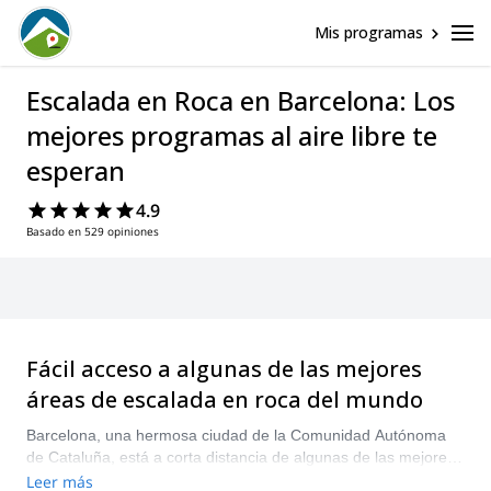
Mis programas
Escalada en Roca en Barcelona: Los
mejores programas al aire libre te
esperan
4.9
Basado en 529 opiniones
Fácil acceso a algunas de las mejores
áreas de escalada en roca del mundo
Barcelona, una hermosa ciudad de la Comunidad Autónoma
de Cataluña, está a corta distancia de algunas de las mejores
áreas de escalada en roca del mundo. Aquí, la escalada en
Leer más