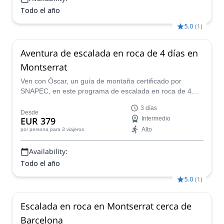
Todo el año
5.0
(
1
)
Aventura de escalada en roca de 4 días en
Montserrat
Ven con Óscar, un guía de montaña certificado por
SNAPEC, en este programa de escalada en roca de 4
días en el impresionante Macizo de Montserrat, cerca de
3 días
Barcelona.
Desde
EUR 379
Intermedio
Alto
por persona
para 3 viajeros
Availability:
Todo el año
5.0
(
1
)
Escalada en roca en Montserrat cerca de
Barcelona