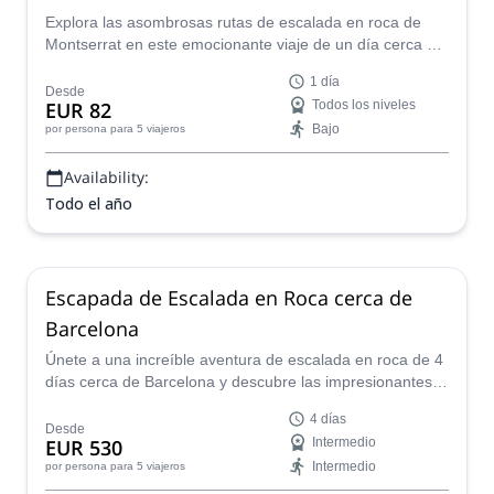
Explora las asombrosas rutas de escalada en roca de
Montserrat en este emocionante viaje de un día cerca de
Barcelona. Únete a un guía local certificado y explora un
1 día
lugar icónico en Cataluña.
Desde
EUR 82
Todos los niveles
Bajo
por persona
para 5 viajeros
Availability:
Todo el año
Escapada de Escalada en Roca cerca de
Barcelona
Únete a una increíble aventura de escalada en roca de 4
días cerca de Barcelona y descubre las impresionantes
escarpaduras en Montserrat, en la hermosa Lleida, y en
4 días
los Pirineos catalanes. Planea un viaje adaptado a tus
Desde
EUR 530
Intermedio
preferencias y nivel y deja que un guía local te lleve a los
Intermedio
por persona
para 5 viajeros
mejores lugares para tus objetivos de escalada en roca!