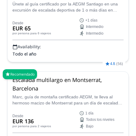
Únete al guía certificado por la AEGM Santiago en una
excursión de escalada deportiva de 1 o más días en
Tarragona, escalando en lugares increíbles como
+1 días
Margalef, Siurana, Arboli o Montsant.
Desde
EUR 65
Intermedio
Intermedio
por persona
para 6 viajeros
Availability:
Todo el año
4.8
(
56
)
Recomendado
Escalada multilargo en Montserrat,
Barcelona
Marc, guía de montaña certificado AEGM, te lleva al
hermoso macizo de Montserrat para un día de escalada
en roca multilargo. ¡Hay varias rutas para elegir!
1 día
Desde
EUR 136
Todos los niveles
Bajo
por persona
para 2 viajeros