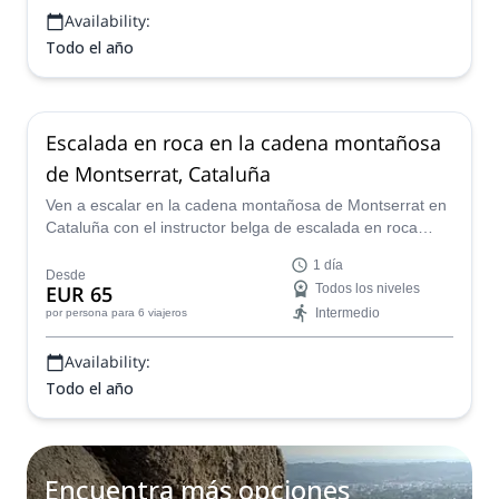
Availability:
Todo el año
Escalada en roca en la cadena montañosa
de Montserrat, Cataluña
Ven a escalar en la cadena montañosa de Montserrat en
Cataluña con el instructor belga de escalada en roca
Christophe. Un viaje único de 6 días escalando en la roca
1 día
de mejor calidad.
Desde
EUR 65
Todos los niveles
Intermedio
por persona
para 6 viajeros
Availability:
Todo el año
Encuentra más opciones