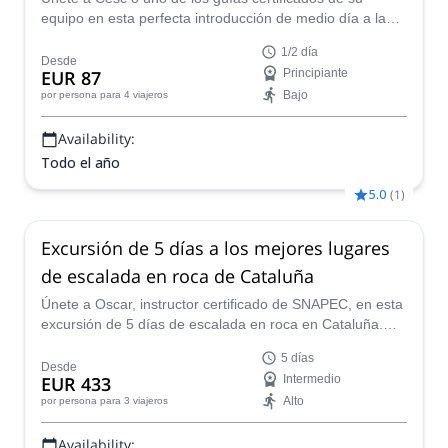
equipo en esta perfecta introducción de medio día a la
escalada en roca cerca de Barcelona que te dejará
1/2 día
queriendo más.
Desde
EUR 87
Principiante
Bajo
por persona
para 4 viajeros
Availability:
Todo el año
5.0
(
1
)
Excursión de 5 días a los mejores lugares
de escalada en roca de Cataluña
Únete a Oscar, instructor certificado de SNAPEC, en esta
excursión de 5 días de escalada en roca en Cataluña.
¡Escala algunas rutas increíbles con un experto!
5 días
Desde
EUR 433
Intermedio
Alto
por persona
para 3 viajeros
Availability: