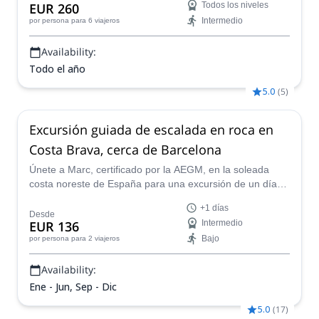
EUR 260
Todos los niveles
Intermedio
por persona
para 6 viajeros
Availability:
Todo el año
5.0
(
5
)
Excursión guiada de escalada en roca en
Costa Brava, cerca de Barcelona
Únete a Marc, certificado por la AEGM, en la soleada
costa noreste de España para una excursión de un día
de escalada en roca en los impresionantes acantilados
+1 días
de Costa Brava.
Desde
EUR 136
Intermedio
Bajo
por persona
para 2 viajeros
Availability:
Ene - Jun, Sep - Dic
5.0
(
17
)