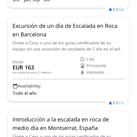
5.0
(
2
)
Excursión de un día de Escalada en Roca
en Barcelona
Únete a Cesc o uno de los guías certificados de su
equipo en una excursión de escalada de 1 día en el lado
sur de Montserrat. Las rutas más seguras y bien
1 día
equipadas te esperan.
Desde
EUR 163
Principiante
Intermedio
por persona
para 2 viajeros
Availability:
Todo el año
5.0
(
1
)
Introducción a la escalada en roca de
medio día en Montserrat, España
Únete a Cesc o uno de los guías certificados de su