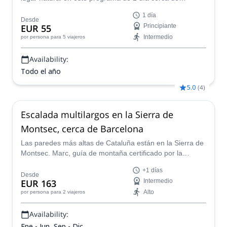
Barcelona dirigido por el guía de escalada de AEGM,
1 día
Jordi.
Desde
EUR 55
Principiante
Intermedio
por persona
para 5 viajeros
Availability:
Todo el año
5.0
(
4
)
Escalada multilargos en la Sierra de
Montsec, cerca de Barcelona
Las paredes más altas de Cataluña están en la Sierra de
Montsec. Marc, guía de montaña certificado por la
AEGM, quiere llevarte a un día de escalada multilargos
+1 días
en este fantástico destino. Todos los niveles son posibles,
Desde
EUR 163
Intermedio
así que elige una ruta ¡y hazlo realidad!
Alto
por persona
para 2 viajeros
Availability:
Ene - Jun, Sep - Dic