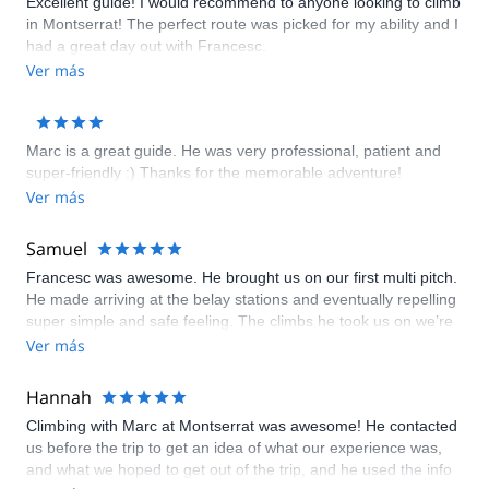
Excellent guide! I would recommend to anyone looking to climb
in Montserrat! The perfect route was picked for my ability and I
had a great day out with Francesc.
Ver más
Marc is a great guide. He was very professional, patient and
super-friendly :) Thanks for the memorable adventure!
Ver más
Samuel
Francesc was awesome. He brought us on our first multi pitch.
He made arriving at the belay stations and eventually repelling
super simple and safe feeling. The climbs he took us on we’re
awesome and would have taken us hours to find if we just
Ver más
arrived at a new crag with a guide book (especially if the book
was in Spanish) Definitely the highlight of our honeymoon.
Hannah
Climbing with Marc at Montserrat was awesome! He contacted
us before the trip to get an idea of what our experience was,
and what we hoped to get out of the trip, and he used the info