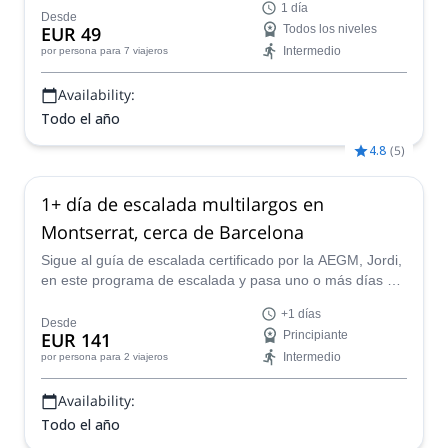
1 día
y descubre el increíble roquedo conglomerado de este
Desde
EUR 49
Todos los niveles
destino único.
Intermedio
por persona
para 7 viajeros
Availability:
Todo el año
4.8
(
5
)
1+ día de escalada multilargos en
Montserrat, cerca de Barcelona
Sigue al guía de escalada certificado por la AEGM, Jordi,
en este programa de escalada y pasa uno o más días en
las rutas multilargos de Montserrat, cerca de Barcelona.
+1 días
Desde
EUR 141
Principiante
Intermedio
por persona
para 2 viajeros
Availability:
Todo el año