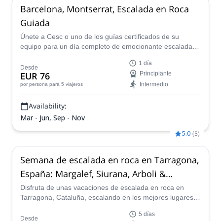
Barcelona, Montserrat, Escalada en Roca
Guiada
Únete a Cesc o uno de los guías certificados de su
equipo para un día completo de emocionante escalada
en roca en el hermoso rango rocoso de Montserrat, que
1 día
se eleva alto cerca de la hermosa ciudad de Barcelona
Desde
EUR 76
Principiante
en Cataluña, España.
Intermedio
por persona
para 5 viajeros
Availability:
Mar - Jun, Sep - Nov
5.0
(
5
)
Semana de escalada en roca en Tarragona,
España: Margalef, Siurana, Arboli &
Montsant
Disfruta de unas vacaciones de escalada en roca en
Tarragona, Cataluña, escalando en los mejores lugares
de Margalef, Siurana, Arbolí y Montsant, junto al guía de
5 días
montaña certificado por la AEGM, Santiago.
Desde