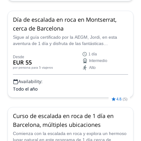
Día de escalada en roca en Montserrat,
cerca de Barcelona
Sigue al guía certificado por la AEGM, Jordi, en esta
aventura de 1 día y disfruta de las fantásticas
posibilidades de escalada en el macizo de Montserrat,
1 día
situado cerca de Barcelona.
Desde
EUR 55
Intermedio
Alto
por persona
para 5 viajeros
Availability:
Todo el año
4.8
(
5
)
Curso de escalada en roca de 1 día en
Barcelona, múltiples ubicaciones
Comienza con la escalada en roca y explora un hermoso
lugar natural en este programa de 1 día cerca de