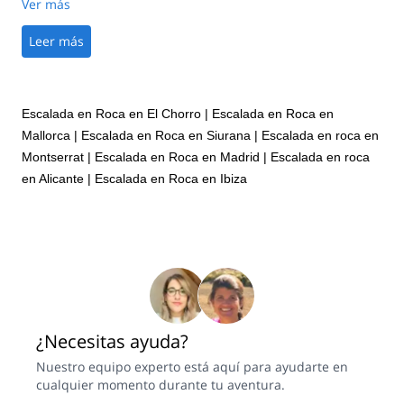
to help design the perfect climbing day for us! We felt
Ver más
completely safe climbing under his guidance. Very nice guy, we
had a great time with him. He was also kind enough to capture
Leer más
action photos of us during the climb. Also, the location is
undeniably gorgeous. It made for an unforgettable and truly
life-changing experience! I absolutely would recommend Marc,
to climbers of any level!!
Escalada en Roca en El Chorro
|
Escalada en Roca en
Mallorca
|
Escalada en Roca en Siurana
|
Escalada en roca en
Montserrat
|
Escalada en Roca en Madrid
|
Escalada en roca
en Alicante
|
Escalada en Roca en Ibiza
¿Necesitas ayuda?
Nuestro equipo experto está aquí para ayudarte en
cualquier momento durante tu aventura.