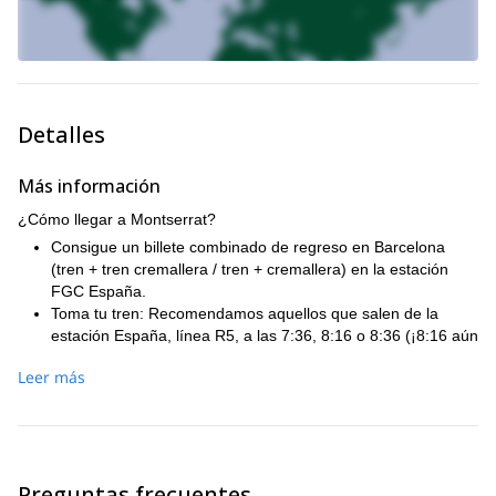
Detalles
Más información
¿Cómo llegar a Montserrat?
Consigue un billete combinado de regreso en Barcelona
(tren + tren cremallera / tren + cremallera) en la estación
FGC España.
Toma tu tren: Recomendamos aquellos que salen de la
estación España, línea R5, a las 7:36, 8:16 o 8:36 (¡8:16 aún
mejor!) y después de 60 minutos llegarás a Monistrol.
Leer más
Una vez en Monistrol, camina 2 minutos hasta el tren
cremallera (cremallera) que te llevará a Montserrat en un
viaje de 20 minutos, que además ofrece bonitas vistas.
Hay otras opciones que podrías considerar:
En la estación mencionada anteriormente, consigue tu billete
Preguntas frecuentes