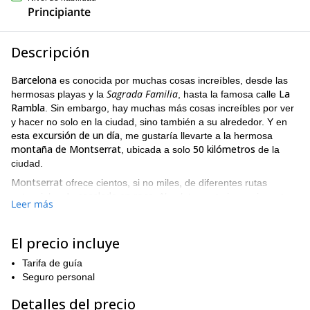
Principiante
Descripción
Barcelona
es conocida por muchas cosas increíbles, desde las
Sagrada Familia
La
hermosas playas y la
, hasta la famosa calle
Rambla
. Sin embargo, hay muchas más cosas increíbles por ver
y hacer no solo en la ciudad, sino también a su alrededor. Y en
excursión de un día
esta
, me gustaría llevarte a la hermosa
montaña de Montserrat
50 kilómetros
, ubicada a solo
de la
ciudad.
Montserrat
ofrece cientos, si no miles, de diferentes rutas
escalada en roca
potenciales de
. Absolutamente impresionante
Leer más
Montserrat
de admirar desde lejos, ver
de cerca y tener la
oportunidad de escalar y pararse en uno de sus muchos picos,
Sant Jeroni (1,236m)
Miranda de les Agulles
desde
hasta
El precio incluye
(903m)
es simplemente increíble. Y en este viaje, tendrás la
Tarifa de guía
oportunidad de hacer precisamente eso.
Seguro personal
Debido a la asombrosa variedad de rutas que puedes escalar en
Montserrat
, también hay un número de diferentes tipos de
Detalles del precio