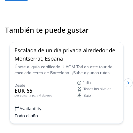
También te puede gustar
4.9
(
113
)
Escalada de un día privada alrededor de
Montserrat, España
Únete al guía certificado UIAGM Toti en este tour de
escalada cerca de Barcelona. ¡Sube algunas rutas
increíbles de un solo largo o multilargo en Montserrat!
1 día
Desde
EUR 65
Todos los niveles
Bajo
por persona
para 4 viajeros
Availability:
Todo el año