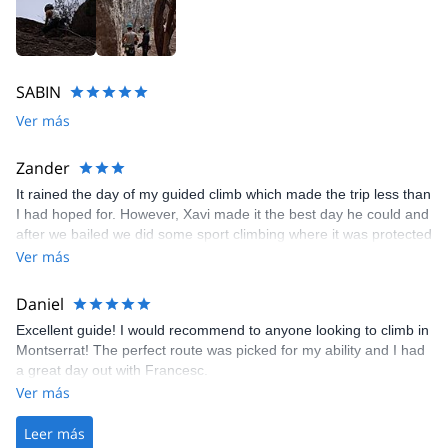
SABIN
Ver más
Zander
It rained the day of my guided climb which made the trip less than
I had hoped for. However, Xavi made it the best day he could and
after we bailed we did some sport climbing where it was protected
from rain.
Ver más
Daniel
Excellent guide! I would recommend to anyone looking to climb in
Montserrat! The perfect route was picked for my ability and I had
a great day out with Francesc.
Ver más
Leer más