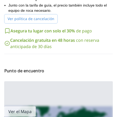
grandes
formaciones rocosas para escalar también, incluyendo
Junto con la tarifa de guía, el precio también incluye todo el
paredes, agujas
sectores de escalada deportiva
, y numerosos
.
equipo de roca necesario.
Como resultado, ninguna experiencia de escalada será la misma,
pero cada experiencia de escalada será increíble. Además,
Ver política de cancelación
debido a la variedad, habrá opciones de escalada que son
apropiadas para personas de todos los niveles de habilidad de
Asegura tu lugar con solo el 30%
de pago
escalada. Así que, independientemente de tu nivel de habilidad,
buena condición física
siempre que estés en
, puedes pasar un
Cancelación gratuita en 48 horas
con reserva
gran momento.
anticipada de 30 días
Así que si quieres no solo ver la ciudad de Barcelona, sino
explorar más de la hermosa Cataluña, especialmente la belleza
natural de ella, enviame una solicitud y únete a mí por un día de
escalada en roca en Montserrat. Sé que lo pasarás genial.
Punto de encuentro
vía ferrata
También puedo llevarte a un día emocionante de
en
Montserrat
en este viaje
.
Ver el Mapa