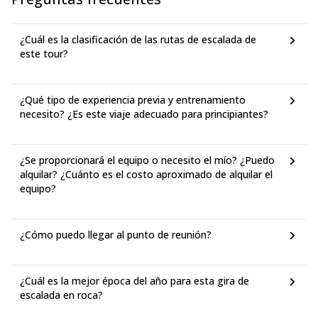
de regreso de la línea R5 a la estación Aeri Montserrat.
Una vez allí, camina 2 minutos hasta la estación del
teleférico, estación Aeri. Compra tu billete de regreso y
¿Cuál es la clasificación de las rutas de escalada de
disfruta de un viaje de 5 minutos a Montserrat.
este tour?
Una tercera opción es el autobús que sale de la estación Sants.
Llega un poco más tarde que la hora de la reunión, pero si me
avisas, te esperaré 15 minutos adicionales. Solo necesito saberlo
¿Qué tipo de experiencia previa y entrenamiento
con anticipación.
necesito? ¿Es este viaje adecuado para principiantes?
Si necesitas más detalles, por favor házmelo saber. Intentaré
responderte lo mejor que pueda.
¿Se proporcionará el equipo o necesito el mío? ¿Puedo
alquilar? ¿Cuánto es el costo aproximado de alquilar el
equipo?
¿Cómo puedo llegar al punto de reunión?
¿Cuál es la mejor época del año para esta gira de
escalada en roca?