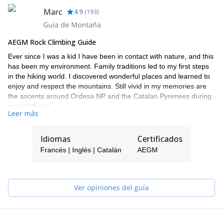
Marc
4.9
(
193
)
Guía de Montaña
AEGM Rock Climbing Guide
Ever since I was a kid I have been in contact with nature, and this
has been my environment. Family traditions led to my first steps
in the hiking world. I discovered wonderful places and learned to
enjoy and respect the mountains. Still vivid in my memories are
the ascents around Ordesa NP and the Catalan Pyrenees during
my childhood.
Leer más
At the age of eighteen I took my first steps in rock climbing. I
dedicated some years climbing traditional classic routes, with the
Idiomas
Certificados
Montsec range as my school. With the experience gained I
widened my horizons and started discovering new walls: Ordesa,
Francés | Inglés | Catalán
AEGM
Puig Campana, Penyal d'Ifach, Los Mallos de Riglos, Montrebei,
Terradets...
In 2000, I got my Civil Engineer degree. I then spent my holidays
Ver opiniones del guía
climbing. At this point I started exploring the big possibilities
France and its walls opened up: Verdon, Vercors, Jonte...
In 2002 I went on a one-year trip to Australia, but without