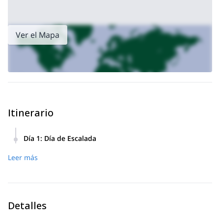
Ver el Mapa
Itinerario
Día 1
:
Día de Escalada
Nos reuniremos a media mañana dependiendo de la
Leer más
temporada. Los acantilados están orientados al este, así
que en días muy calurosos escalaremos hasta después del
mediodía para poder escalar en la sombra.
Tomaremos un bote en Cala Montgó y nos acercaremos al
acantilado. Después de escalar la pared de 100 metros de
Detalles
altura, caminaremos de regreso a la playa donde tomamos