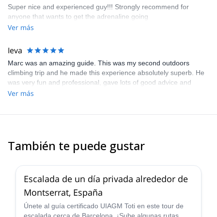
Super nice and experienced guy!!! Strongly recommend for
anyone that wants to get the adrenaline going
Ver más
Ieva
Marc was an amazing guide. This was my second outdoors
climbing trip and he made this experience absolutely superb. He
was very fun and professional, gave lots of good advice and
courage, conducted everything in a very relaxed, fun and
Ver más
trustworthy manner. The booking process was very smooth due
to great communication from his side. He also told us some local
stories! Would 100% recommend.
También te puede gustar
4.9
(
113
)
Escalada de un día privada alrededor de
Montserrat, España
Únete al guía certificado UIAGM Toti en este tour de
escalada cerca de Barcelona. ¡Sube algunas rutas