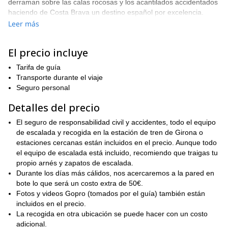
derraman sobre las calas rocosas y los acantilados accidentados
haciendo de Costa Brava un destino español por excelencia.
Leer más
Punta de Milá
Durante el día escalaremos
, una pared vertical a
sobresaliente de 100 metros, que guarda el mar Mediterráneo.
Esta escalada nunca se vuelve difícil, pero es muy empinada.
El precio incluye
Durante los meses de verano, nos acercaremos a Punta de Milá
Tarifa de guía
en bote en un viaje suave desde la cercana playa de Cala
Transporte durante el viaje
Montgo. Durante los meses de primavera y otoño, nos
Seguro personal
acercaremos a Punta de Milá mediante rappel, haciendo el día
más activo y aventurero.
Detalles del precio
Roca Maura
En los meses más fríos, escalaremos en
, una pared
El seguro de responsabilidad civil y accidentes, todo el equipo
orientada al sur situada a solo 500 metros tierra adentro, donde
de escalada y recogida en la estación de tren de Girona o
aprovecharemos las temperaturas más cálidas.
estaciones cercanas están incluidos en el precio. Aunque todo
Reserva tu lugar entre los acantilados dorados de Costa Brava
el equipo de escalada está incluido, recomiendo que traigas tu
para esta excursión de un día de escalada en roca. Rodeado de
propio arnés y zapatos de escalada.
playas arenosas, pueblos tranquilos y aguas claras, Costa
Durante los días más cálidos, nos acercaremos a la pared en
Brava es uno de los principales destinos de España.
bote lo que será un costo extra de 50€.
Fotos y videos Gopro (tomados por el guía) también están
incluidos en el precio.
La recogida en otra ubicación se puede hacer con un costo
adicional.