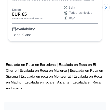
increíbles de un solo largo o multilargo en Montserrat!
1 día
Desde
EUR 65
Todos los niveles
Bajo
por persona
para 4 viajeros
Availability:
Todo el año
Escalada en Roca en Barcelona
|
Escalada en Roca en El
Chorro
|
Escalada en Roca en Mallorca
|
Escalada en Roca en
Siurana
|
Escalada en roca en Montserrat
|
Escalada en Roca
en Madrid
|
Escalada en roca en Alicante
|
Escalada en Roca
en España