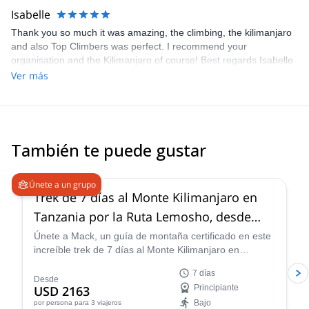
Isabelle
Thank you so much it was amazing, the climbing, the kilimanjaro
and also Top Climbers was perfect. I recommend your
organisation and the Kilimanjaro of course! Best regards Isabelle
Ver más
También te puede gustar
Únete a un grupo
Trek de 7 días al Monte Kilimanjaro en
Tanzania por la Ruta Lemosho, desde
Arusha
Únete a Mack, un guía de montaña certificado en este
increíble trek de 7 días al Monte Kilimanjaro en
Tanzania por la pintoresca Ruta Lemosho.
7 días
Desde
USD 2163
Principiante
Bajo
por persona
para 3 viajeros