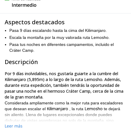
Intermedio
Aspectos destacados
Pasa 9 días escalando hasta la cima del Kilimanjaro.
Escala la montaña por la muy valorada ruta Lemosho.
Pasa tus noches en diferentes campamentos, incluido el
Cráter Camp.
Descripción
Por 9 días inolvidables, nos gustaría guiarte a la cumbre del
Kilimanjaro (5,895m) a lo largo de la ruta Lemosho. Además,
durante esta expedición, también tendrás la oportunidad de
pasar una noche en el hermoso Cráter Camp, cerca de la cima
de la gran montaña.
Considerada ampliamente como la mejor ruta para escaladores
Kilimanjaro
Lemosho
que desean escalar el
, la ruta
te dejará
sin aliento. Llena de lugares excepcionales donde puedes
disfrutar de vistas asombrosas no solo de la montaña, sino
Leer más
tanzano
también del extenso paisaje
, parecerá que cada paso