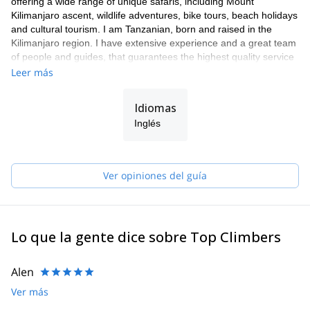
offering a wide range of unique safaris, including Mount
Kilimanjaro ascent, wildlife adventures, bike tours, beach holidays
and cultural tourism. I am Tanzanian, born and raised in the
Kilimanjaro region. I have extensive experience and a great team
of people and guides, that guarantees the highest quality service
to our clients.
Leer más
As a Director my focus is on organizing tours with an ethical and
professional approach to exceed tourist expectations. All our
Idiomas
tours benefit native people i.e. hard-working local porters and
Inglés
guides by creating job opportunities in order to eradicate poverty.
We utilize natural resources in a sustainable way, taking care of
the benefits of it for present and future generations. We are not
the agency that rents guides. WE are the guides and we always
Ver opiniones del guía
take care of your satisfaction.
Lo que la gente dice sobre Top Climbers
Alen
Ver más