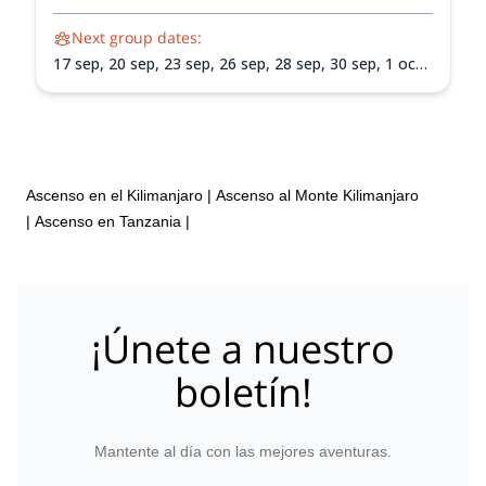
Next group dates:
17 sep,
20 sep,
23 sep,
26 sep,
28 sep,
30 sep,
1 oct,
7 oct,
9 oct,
11 oct,
15 oct,
18 oct,
21 oct,
25 oct,
28
oct,
2 nov,
4 nov,
7 nov,
11 nov,
12 nov,
14 nov,
18
nov,
21 nov,
25 nov,
28 nov,
2 dic,
5 dic,
9 dic,
12 dic,
16 dic,
19 dic,
23 dic,
26 dic,
30 dic
Ascenso en el Kilimanjaro
|
Ascenso al Monte Kilimanjaro
|
Ascenso en Tanzania
|
¡Únete a nuestro
boletín!
Mantente al día con las mejores aventuras.