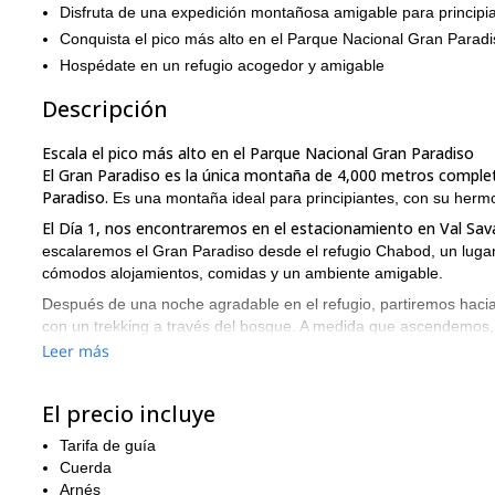
Disfruta de una expedición montañosa amigable para principi
Conquista el pico más alto en el Parque Nacional Gran Paradi
Hospédate en un refugio acogedor y amigable
Descripción
Escala el pico más alto en el Parque Nacional Gran Paradiso
El Gran Paradiso es la única montaña de 4,000 metros complet
Paradiso.
Es una montaña ideal para principiantes, con su hermos
El Día 1, nos encontraremos en el estacionamiento en Val Sav
escalaremos el Gran Paradiso desde el refugio Chabod, un luga
cómodos alojamientos, comidas y un ambiente amigable.
Después de una noche agradable en el refugio, partiremos hac
con un trekking a través del bosque. A medida que ascendemos
medida que empezamos a ver los glaciares que conducen a la 
Leer más
La sección final de la escalada es una empinada pendiente roc
cumbre se irá acercando más y más. Finalmente, cuando alcanc
El precio incluye
en la cima del mundo, con vistas impresionantes en todas direcc
Tarifa de guía
En el descenso, tomaremos una ruta diferente al refugio Vittor
Cuerda
reflexionaremos sobre nuestra escalada y compartiremos histor
Arnés