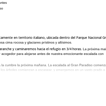
antes
so
amente en territorio italiano, ubicada dentro del Parque Nacional G
a cima rocosa y glaciares prístinos y altísimos.
aranche y caminaremos hacia el refugio en 3/4 horas.
La próxima ma
r acogedor para alojarse antes de nuestra emocionante escalada con
ia la cumbre la próxima mañana. La escalada al Gran Paradiso comenz
, los árboles comienzan a escasear, y emergemos en un vasto prado a
cumbre.
osa. A medida que nos abrimos camino cuidadosamente por la pendiente
emos la cumbre del Gran Paradiso, nos sentiremos como si estuviés
iones.
io Emanuele, donde pasaremos la noche. Después de la cena,
ias con nuestros compañeros escaladores.