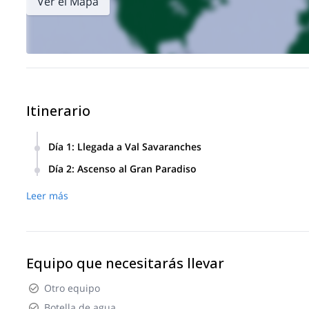
Ver el Mapa
Itinerario
Día 1
:
Llegada a Val Savaranches
El primer día nos encontraremos en el estacionamiento en
Día 2
:
Ascenso al Gran Paradiso
refugio después de 3/4 horas de caminata.
La mañana siguiente escalando el Gran Paradiso, comenzan
Leer más
creando una ruta circular satisfactoria. Si el refugio Cha
Vittorio Emanuele.
Equipo que necesitarás llevar
Otro equipo
Botella de agua