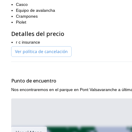
El Gran Paradiso es una montaña relativamente fácil de escalar
Casco
montañismo, estaré contigo en cada paso del camino para garant
Equipo de avalancha
Crampones
Reserva tu lugar ahora contactándome, ¡seguro que será una e
Piolet
Detalles del precio
r c insurance
Ver política de cancelación
Punto de encuentro
Nos encontraremos en el parque en Pont Valsavaranche a última 