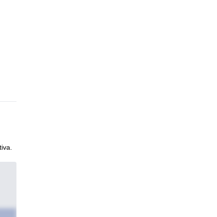
n
iva.