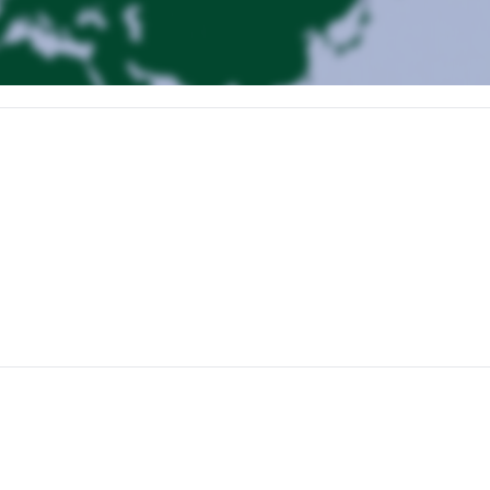
 Val Savaranches y después de haber revisado las mochilas alcanzarem
do desde el refugio Chabod y descendiendo al refugio Vittorio Emanu
bod está completamente reservado, ascenderemos la montaña desde el r