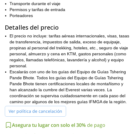
su cumbre en el día 13.
Transporte durante el viaje
Después de eso, debemos regresar a Pangboche para dirigirnos
Permisos y tarifas de entrada
El ascenso a nuestro gran objetivo comienza el
al Ama Dablam.
Porteadores
día 16
. Una vez que lo hagamos, volveremos caminando a Lukla
Detalles del precio
y luego volaremos a Katmandú, donde llegaremos para el día 28.
un itinerario de muestra
Por supuesto, este es
y puede cambiar
El precio no incluye: tarifas aéreas internacionales, visas, tasas
según el clima y las condiciones del grupo.
de transferencia, impuestos de salida, exceso de equipaje,
En cuanto a los requisitos físicos y técnicos, ten en cuenta que
propinas al personal del trekking, hoteles, etc., seguro de viaje
Ama Dablam es una escalada seria
personal, almuerzo y cena en KTM, gastos personales (como
. Debes tener un amplio
conocimiento del uso de cuerdas y equipos técnicos.
regalos, llamadas telefónicas, lavandería y alcohol) y equipo
personal.
Y si no tienes mucha experiencia en escalada, te recomiendo
Escalarás con uno de los guías del Equipo de Guías Tshering
tour de
encarecidamente que te unas a mí antes en este
Pande Bhote. Todos los guías del Equipo de Guías Tshering
senderismo guiado al Campo Base del Everest
. Es una buena
Pande Bhote tienen certificaciones locales de montañismo y
opción para pre aclimatar tu cuerpo y revisar algunas habilidades
han alcanzado la cumbre del Everest varias veces. La
necesarias para el ascenso.
coordinación se supervisa cuidadosamente en cada paso del
Por favor, no dudes en ponerte en contacto conmigo si tienes
camino por algunos de los mejores guías IFMGA de la región.
alguna pregunta. ¡Estaré muy feliz de guiarte a la cumbre del
Ver política de cancelación
Ama Dablam! Como guía de montaña local certificado por
IFMGA, ¡puedo garantizar la experiencia más segura!
Asegura tu lugar con solo el 30%
de pago
Fotos cortesía de Thsering y Sonam Bhote.