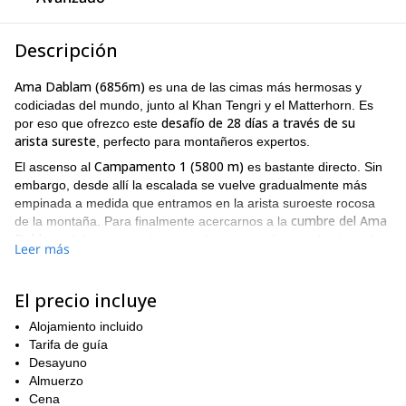
Descripción
Ama Dablam (6856m)
es una de las cimas más hermosas y
codiciadas del mundo, junto al Khan Tengri y el Matterhorn. Es
desafío de 28 días a través de su
por eso que ofrezco este
arista sureste
, perfecto para montañeros expertos.
Campamento 1 (5800 m)
El ascenso al
es bastante directo. Sin
embargo, desde allí la escalada se vuelve gradualmente más
empinada a medida que entramos en la arista suroeste rocosa
cumbre del Ama
de la montaña. Para finalmente acercarnos a la
Dablam
, debemos caminar por algunas pendientes de nieve de
Leer más
45 grados.
también
En cuanto al itinerario, esta expedición toma 28 días y
El precio incluye
incluye un ascenso al Pico Lobuche
. Nos reuniremos en
Katmandú, donde prepararemos nuestro equipo y volaremos a
Alojamiento incluido
Lukla
. Aquí comienza el proceso de aclimatación con algunas
Tarifa de guía
caminatas hacia Lobuche a través de Namche Bazar y también a
Desayuno
Pangboche, Kalapattar y Dingboche. Para el día 12 estaremos en
Almuerzo
un campamento alto cerca del Pico Lobuche para poder alcanzar
Cena