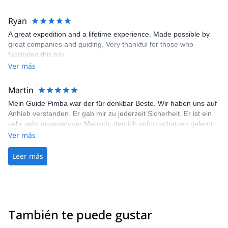
All climbing guides have summited Everest several times.
Oh, almost forgot, he leaves you with a series of fabulous foto's
of the trip as a memory. Overall, 10/10.
Ryan
A great expedition and a lifetime experience. Made possible by
great companies and guiding. Very thankful for those who
facilitated this trip.
Ver más
Martin
Mein Guide Pimba war der für denkbar Beste. Wir haben uns auf
Anhieb verstanden. Er gab mir zu jederzeit Sicherheit. Er ist ein
sehr sehr angenehmer Mensch, den ich sofort schätzen gelernt
habe. Ich würde mich ihm bis ans Ende der Welt gehen. Mein
Ver más
Leer más
También te puede gustar
5.0
(
3
)