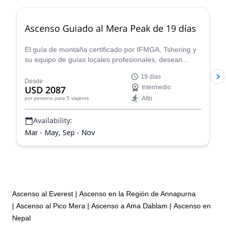
Ascenso Guiado al Mera Peak de 19 días
El guía de montaña certificado por IFMGA, Tshering y
su equipo de guías locales profesionales, desean
guiarte a la cumbre del impresionante Mera Peak,
19 días
donde quedarás maravillado ante los Himalayas.
Desde
USD 2087
Intermedio
Alto
por persona
para 5 viajeros
Availability:
Mar - May, Sep - Nov
Ascenso al Everest
|
Ascenso en la Región de Annapurna
|
Ascenso al Pico Mera
|
Ascenso a Ama Dablam
|
Ascenso en
Nepal