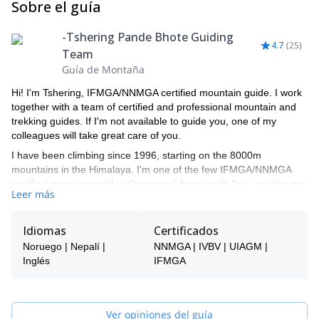
Sobre el guía
-Tshering Pande Bhote Guiding
4.7
(
25
)
Team
Guía de Montaña
Hi! I'm Tshering, IFMGA/NNMGA certified mountain guide. I work
together with a team of certified and professional mountain and
trekking guides. If I'm not available to guide you, one of my
colleagues will take great care of you.
I have been climbing since 1996, starting on the 8000m
mountains in the Himalaya. I'm one of the few IFMGA/NNMGA
certified mountain guides (Instructor) from south Asia, gaining my
Leer más
qualification from the New Zealand Mountain Guides Association
(NZMGA) & Nepal National Mountain Guide Association
(NNMGA).
Idiomas
Certificados
I have successfully guided on Mt Everest on multiple occasions,
Noruego | Nepalí |
NNMGA | IVBV | UIAGM |
and other 8000m peaks such as Mt Cho-oyu (8,201m) (3 times),
Inglés
IFMGA
Sisha Pangma (8,013m), Mt. Manaslu (8,163m), Mt. Dhaulagiri
(8,167m), Mt. Makalu (8,463m), Mt. Lhotse (8,515m) and many
more.
Ver opiniones del guía