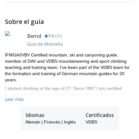
Sobre el guía
Bernd
5.0
(
31
)
Guía de Montaña
IFMGA/IVBV Certified mountain, ski and canyoning guide,
member of DAV and VDBS mountaineering and sport climbing
teaching and training team. I’ve been part of the VDBS team for
the formation and training of German mountain guides for 20
years.
I started climbing at the age of 17. Since 1987 I am certified
mountain guide and a passion has become a profession. I live in
Leer más
Scharnitz / Tyrol and I am leader of the moutaineering school
Alpenwelt Karwendel in Mittenwald.
Ice climbing in norway, skitouring in morocco, rock climbing in
Idiomas
Certificados
cuba or high mountains in the himalaya - I like it to explore new
Alemán | Francés | Inglés
VDBS
areas around the world. I led a DAV training expedition for
talented young mountaineers in the Tian Shan mountain range
with climbing Khan Tengri and did several expeditions to the