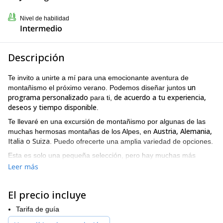
Nivel de habilidad
Intermedio
Descripción
Te invito a unirte a mí para una emocionante aventura de
un
montañismo el próximo verano. Podemos diseñar juntos
programa personalizado
de acuerdo a tu experiencia,
para ti,
deseos y tiempo disponible
.
Te llevaré en una excursión de montañismo por algunas de las
Austria, Alemania,
muchas hermosas montañas de los Alpes, en
Italia o Suiza
. Puedo ofrecerte una amplia variedad de opciones.
Esta es solo una pequeña selección, pero hay muchas más
impresionantes montañas para elegir:
Leer más
Schüsselkarspitze (2555m) Cara Sur, Montañas Wetterstein
El precio incluye
Lafatscher – Noroeste
Tarifa de guía
Lalidererspitze (2588m), Cara Norte (Herzogkante)