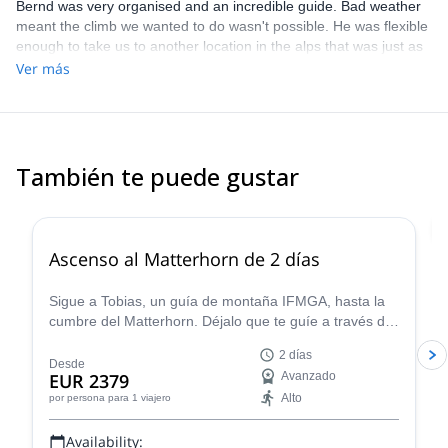
Bernd was very organised and an incredible guide. Bad weather
meant the climb we wanted to do wasn't possible. He was flexible
enough to take us to another location in the alps that was just as
impressive and challenging but far better conditions .
Ver más
También te puede gustar
4.8
(
37
)
Ascenso al Matterhorn de 2 días
Sigue a Tobias, un guía de montaña IFMGA, hasta la
cumbre del Matterhorn. Déjalo que te guíe a través de
la montaña más famosa y emblemática de Europa. Y
2 días
disfruta de algunas de las vistas más fascinantes
Desde
EUR 2379
Avanzado
desde la cima.
Alto
por persona
para 1 viajero
Availability: