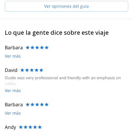
karakorum mountains and the himalayas.
Ver opiniones del guía
As a full-time mountain guide, I feel at home in the Karwendel
and Wetterstein mountains as well as in the mountains and
climbing areas worldwide. I am happy to accompany you as a
Lo que la gente dice sobre este viaje
guide to your desired goal!
Barbara
Ver más
David
Guide was very professional and friendly with an emphasis on
safety
Ver más
Barbara
Ver más
Andy