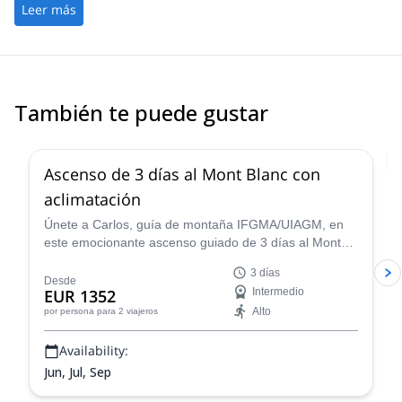
Leer más
También te puede gustar
4.7
(
38
)
Ascenso de 3 días al Mont Blanc con
aclimatación
Únete a Carlos, guía de montaña IFGMA/UIAGM, en
este emocionante ascenso guiado de 3 días al Mont
Blanc en Chamonix y experimenta uno de los retos de
3 días
montañismo más famosos de Francia.
Desde
EUR 1352
Intermedio
Alto
por persona
para 2 viajeros
Availability:
Jun, Jul, Sep