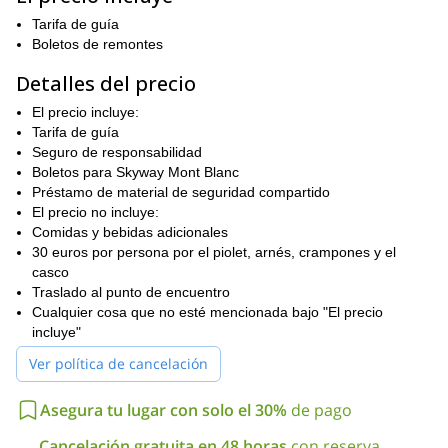
muy buena condición física y también algo
Necesitas tener una
Tarifa de guía
de experiencia en montañismo
Boletos de remontes
para intentar este ascenso.
Aunque se pueda hacer en solo un día, el último tramo hacia la
Detalles del precio
cumbre se vuelve más técnico y empinado.
Sin embargo, las vistas desde la cima son una recompensa
El precio incluye:
magnífica. ¡Vale todo el esfuerzo!
Tarifa de guía
Seguro de responsabilidad
Por favor, póngase en contacto con nosotros si este ascenso
Boletos para Skyway Mont Blanc
por Aiguille d’Entrèves le interesa. Es una excelente manera de
Préstamo de material de seguridad compartido
conocer uno de los macizos más bellos de Europa. Así que
El precio no incluye:
contáctenos y comenzaremos a organizar su programa a esta
Comidas y bebidas adicionales
hermosa área.
30 euros por persona por el piolet, arnés, crampones y el
casco
Traslado al punto de encuentro
Cualquier cosa que no esté mencionada bajo "El precio
incluye"
Ver política de cancelación
Asegura tu lugar con solo el 30%
de pago
Cancelación gratuita en 48 horas
con reserva