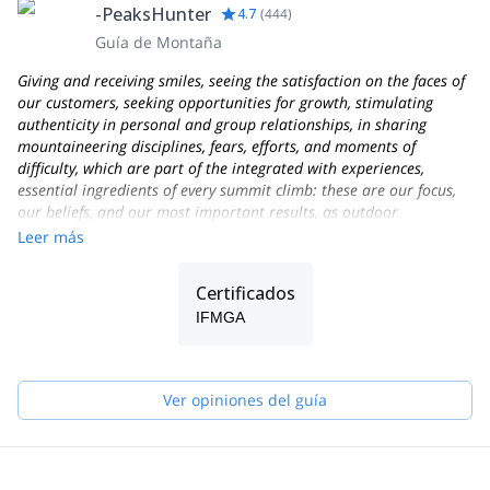
-PeaksHunter
4.7
(
444
)
Guía de Montaña
Giving and receiving smiles, seeing the satisfaction on the faces of
our customers, seeking opportunities for growth, stimulating
authenticity in personal and group relationships, in sharing
mountaineering disciplines, fears, efforts, and moments of
difficulty, which are part of the integrated with experiences,
essential ingredients of every summit climb: these are our focus,
our beliefs, and our most important results, as outdoor
Professionals and as people who love the mountains and their
Leer más
work as Alpine Guides!
Founded in 2013, PEAKSHUNTER Mountain Guides is a team of
Certificados
IFMGA-certified Mountain Professionals and outdoor activities
IFMGA
experts, based in the town of Aosta, not far from Courmayeur-
Chamonix, on the Italian side of the Mont Blanc massif.
We live and work in the beautiful Aosta Valley region, very close
Ver opiniones del guía
to French and Swiss borders near to Geneva, Milan, and Turin
international airports.
Mont Blanc, Matterhorn, Dufourspitze, Pyramide Vincent and
Regina Margherita Hut, Gran Paradiso, Breithorn, Lyskamm,