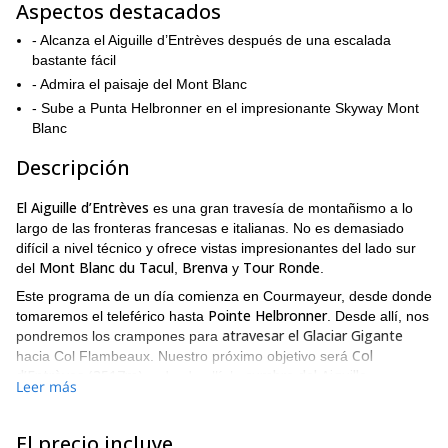
Aspectos destacados
- Alcanza el Aiguille d’Entrèves después de una escalada
bastante fácil
- Admira el paisaje del Mont Blanc
- Sube a Punta Helbronner en el impresionante Skyway Mont
Blanc
Descripción
El Aiguille d’Entrèves
es una gran travesía de montañismo a lo
largo de las fronteras francesas e italianas. No es demasiado
difícil a nivel técnico y ofrece vistas impresionantes del lado sur
Mont Blanc du Tacul
Brenva
Tour Ronde
del
,
y
.
Este programa de un día comienza en Courmayeur, desde donde
Pointe Helbronner
tomaremos el teleférico hasta
. Desde allí, nos
atravesar el Glaciar Gigante
pondremos los crampones para
Col
hacia Col Flambeaux. Nuestro próximo objetivo será
d’Entrèves (3517m)
cumbre del Aiguille
y, desde allí, la
Leer más
d’Entrèves (3604m)
.
En el camino de regreso, haremos una parada rápida en el
El precio incluye
Torino
refugio
para un merecido refrigerio.