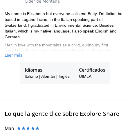
Líder de Montaña
My name is Elisabetta but everyone calls me Betty. I'm Italian but
based in Lugano Ticino, in the Italian speaking part of
Switzerland. I graduated in Environmental Science. Besides
Italian, which is my native language, I also speak English and
German.
I felt in love with the mountains as a child, during my first
experience in the snow and tree climbing in my Grandpa's
Leer más
garden. Now many years have gone by, but my passion is still as
strong!
Idiomas
Certificados
I covered many trails and paths in the Alps as Monviso Ring,
Monte Rosa Trek, Bernina Trek, Altavia n1 Dolomiti...
Italiano | Alemán | Inglés
UIMLA
I've been to Patagonia (Hielo Continental Sur), Tanzania
(Kilimanjaro 5985m), Nepal (Khumbu Valley), Bulgaria (Rodope),
Canada (Quebec's Parks), Morocco (Toubkal 4167m), Spain
(Sierra Nevada Mulhacen 3479m), Ireland (Carrantuohill 1.39m &
Kerry Ring), Norway (Tromso), Mt. Elbrus (5642m) so far….
Lo que la gente dice sobre Explore-Share
Since 2010 I’m an UIMLA Mountain Leader now joint to the Swiss
organization ASAM and Nordic Walking instructor. I propose daily
and weekly hiking tours between Como (Italy) and Lugano
Man