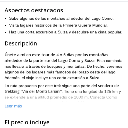
Aspectos destacados
Sube algunas de las montañas alrededor del Lago Como.
Visita lugares históricos de la Primera Guerra Mundial.
Haz una corta excursión a Suiza y descubre una cima popular.
Descripción
Únete a mí en este tour de 4 o 6 días por las montañas
alrededor de la parte sur del Lago Como y Suiza
. Esta caminata
nos llevará a través de bosques y montañas. De hecho, veremos
algunos de los lugares más famosos del brazo oeste del lago.
Además, el viaje incluye una corta excursión a Suiza.
sendero de
La ruta propuesta por este trek sigue una parte del
trekking “Via dei Monti Lariani”
. Tiene una longitud de 125 km y
se extiende a una altitud promedio de 1000 m. Conecta Como
con la parte superior del lago a lo largo del lado oeste.
Leer más
La salida original es generalmente desde Cernobbio hacia la
parte superior del lago pero viajaremos de norte a sur
El precio incluye
Menaggio
comenzando desde
. De esta manera, tendremos la