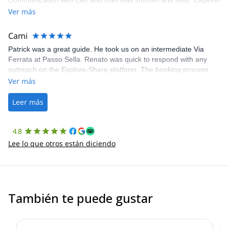
Communication with Léo and Ivan was smooth and swift. Explore-
Share was excellent in arranging everything for our day climb.
Ver más
The communication was quick, and the platform was easy to use,
making our adventure stress-free.
Cami
Patrick was a great guide. He took us on an intermediate Via
Ferrata at Passo Sella. Renato was quick to respond with any
outreach on the Explore-Share platform. The booking process
was straightforward, and once Patrick was confirmed, all went
Ver más
well. It was a wonderful experience, and I’d highly recommend
the platform.
Leer más
4.8
Lee lo que otros están diciendo
También te puede gustar
3.0
(
1
)