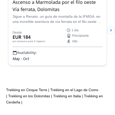
Ascenso a Marmolada por el filo oeste
Vía ferrata, Dolomitas
Sigue a Renato, un guía de montaña de la IFMGA, en
una increíble aventura de vía ferrata en el filo oeste del
macizo de Marmolada, el más alto en las Dolomitas.
1 día
Desde
EUR 184
Principiante
Alto
por persona
para 4 viajeros
Availability:
May - Oct
Trekking en Cinque Terre
|
Trekking en el Lago de Como
|
Trekking en los Dolomitas
|
Trekking en Italia
|
Trekking en
Cerdeña
|