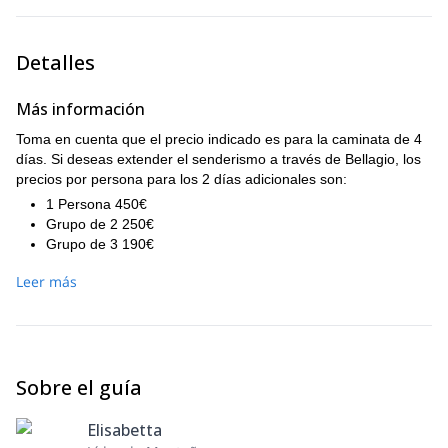
Detalles
Más información
Toma en cuenta que el precio indicado es para la caminata de 4
días. Si deseas extender el senderismo a través de Bellagio, los
precios por persona para los 2 días adicionales son:
1 Persona 450€
Grupo de 2 250€
Grupo de 3 190€
Grupo de 4 150€
Leer más
Grupo de 5/7 100€
Alojamientos y comidas no están incluidos en el precio. Una
sábana para pasar las noches en los refugios es obligatoria.
Recomiendo fuertemente el uso de bastones además del equipo
habitual de senderismo (botas, polar, Goretex/Windstopper,..).
Sobre el guía
Elisabetta