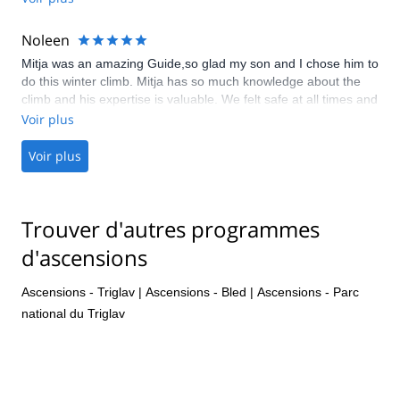
Noleen
Mitja was an amazing Guide,so glad my son and I chose him to
do this winter climb. Mitja has so much knowledge about the
climb and his expertise is valuable. We felt safe at all times and
Mitja continuously provided encouragement and advice. Would
Voir plus
recommend Mitja to anyone looking for a guide
Voir plus
Trouver d'autres programmes
d'ascensions
Ascensions - Triglav
|
Ascensions - Bled
|
Ascensions - Parc
national du Triglav