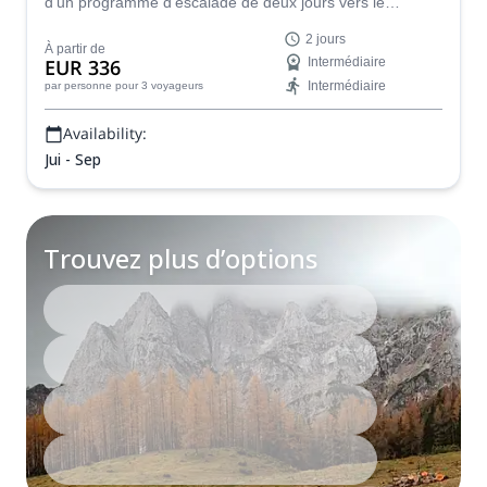
d'un programme d'escalade de deux jours vers le
sommet le plus élevé et le plus emblématique de
2 jours
Slovénie : le mont Triglav.
À partir de
EUR 336
Intermédiaire
Intermédiaire
par personne
pour 3 voyageurs
Availability:
Jui - Sep
Trouvez plus d’options