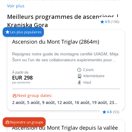
sans fin offrent d'excellentes voies d'escalade accessibles à
Voir plus
tous les niveaux de grimpeurs. La ville est proche du très prisé
Meilleurs programmes de ascensions |
mont Triglav, le plus haut sommet du pays et grande icône
4.9
(
196
)
nationale. Visitez la région pendant les mois les plus chauds,
Kranjska Gora
entre juin et octobre, pour bénéficier de conditions idéales pour
Les plus populaires
l'escalade.
Ascension du Mont Triglav (2864m)
Rejoignez notre guide de montagne certifié UIAGM, Mitja
Šorn ou l'un de ses collaborateurs expérimentés pour
une ascension inoubliable de deux jours du Mont Triglav,
2 jours
le sommet le plus élevé de Slovénie et le cœur du
À partir de
EUR 298
Intermédiaire
magnifique Parc National du Triglav.
Haut
par personne
Next group dates:
2 août,
5 août,
9 août,
12 août,
16 août,
19 août,
23
août,
26 août,
30 août,
2 sept.,
6 sept.,
9 sept.,
13
4.8
(
55
)
sept.,
16 sept.,
20 sept.,
23 sept.,
27 sept.,
30 sept.
Rejoindre un groupe
Ascension du Mont Triglav depuis la vallée