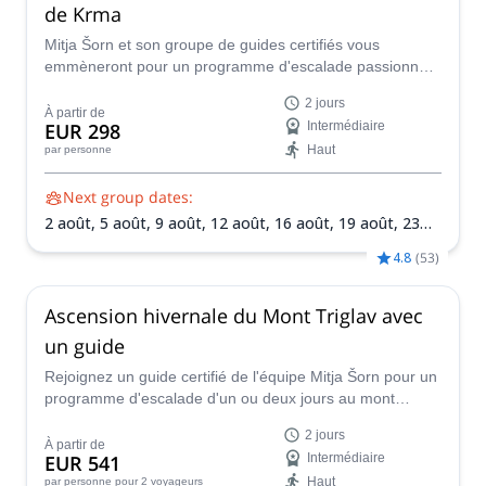
de Krma
Mitja Šorn et son groupe de guides certifiés vous
emmèneront pour un programme d'escalade passionnant
de deux jours au sommet du mont Triglav, au départ de la
2 jours
vallée de Krma.
À partir de
EUR 298
Intermédiaire
Haut
par personne
Next group dates:
2 août,
5 août,
9 août,
12 août,
16 août,
19 août,
23
août,
26 août,
30 août,
2 sept.,
6 sept.,
9 sept.,
13
4.8
(
53
)
sept.,
16 sept.,
20 sept.,
23 sept.,
27 sept.,
30 sept.
Ascension hivernale du Mont Triglav avec
un guide
Rejoignez un guide certifié de l'équipe Mitja Šorn pour un
programme d'escalade d'un ou deux jours au mont
Triglav en hiver et vivez une expérience extraordinaire.
2 jours
À partir de
EUR 541
Intermédiaire
Haut
par personne
pour 2 voyageurs