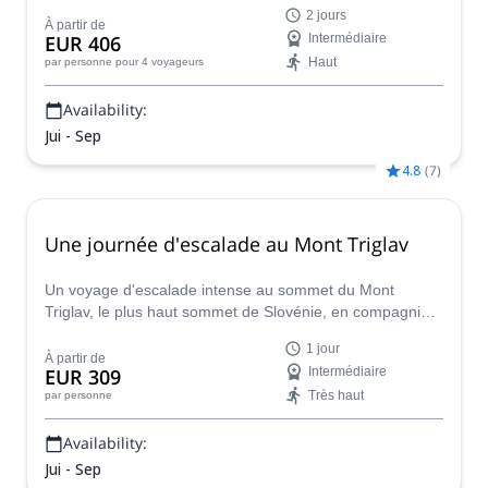
de la prairie de Blato et en parcourant la vallée des sept
2 jours
lacs.
À partir de
EUR 406
Intermédiaire
Haut
par personne
pour 4 voyageurs
Availability:
Jui - Sep
4.8
(
7
)
Une journée d'escalade au Mont Triglav
Un voyage d'escalade intense au sommet du Mont
Triglav, le plus haut sommet de Slovénie, en compagnie
de Matevz, un guide de montagne de l'IFMGA.
1 jour
À partir de
EUR 309
Intermédiaire
Très haut
par personne
Availability:
Jui - Sep