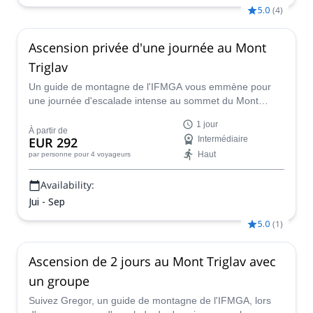
5.0
(
4
)
Ascension privée d'une journée au Mont
Triglav
Un guide de montagne de l'IFMGA vous emmène pour
une journée d'escalade intense au sommet du Mont
Triglav par les voies d'escalade de la vallée de Krma ou
1 jour
de la vallée de Vrata.
À partir de
EUR 292
Intermédiaire
Haut
par personne
pour 4 voyageurs
Availability:
Jui - Sep
5.0
(
1
)
Ascension de 2 jours au Mont Triglav avec
un groupe
Suivez Gregor, un guide de montagne de l'IFMGA, lors