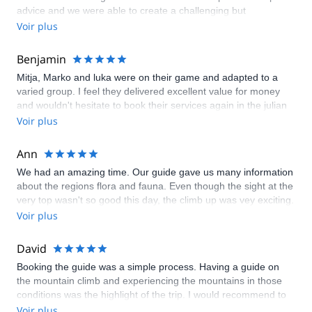
advice and we were able to create a challenging but
achievable climb of Triglav in winter conditions.
Voir plus
Benjamin
Mitja, Marko and luka were on their game and adapted to a
varied group. I feel they delivered excellent value for money
and wouldn't hesitate to book their services again in the julian
alps or dolomites. Ben Hooper- Australia.
Voir plus
Ann
We had an amazing time. Our guide gave us many information
about the regions flora and fauna. Even though the sight at the
very top wasn't so good this day, the climb up was vey exciting.
Thanks a lot.
Voir plus
David
Booking the guide was a simple process. Having a guide on
the mountain climb and experiencing the mountains in those
conditions was the highlight of the trip. I would recommend to
anyone going to Slovenia. Thanks.
Voir plus