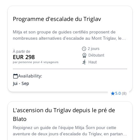
Programme d'escalade du Triglav
Mitja et son groupe de guides certifiés proposent de
nombreuses alternatives d'escalade au Mont Triglav, le
plus haut sommet de Slovénie et des Alpes Juliennes.
2 jours
Choisissez la meilleure voie pour vous et découvrez cet
À partir de
EUR 298
Débutant
emblème local.
Haut
par personne
pour 4 voyageurs
Availability:
Jui - Sep
5.0
(
8
)
L'ascension du Triglav depuis le pré de
Blato
Rejoignez un guide de l'équipe Mitja Šorn pour cette
aventure de deux jours d'escalade du Triglav, en partant