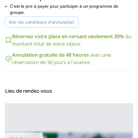
Je peux prendre des groupes jusqu'à 5 personnes, de fin juin à
C'est le prix à payer pour participer à un programme de
fin septembre. En outre, vous devez considérer que nous partons
groupe.
tous les dimanches/lundi et les mercredis/jeudis.
Voir les conditions d'annulation
S'il vous plaît, contactez-moi si vous voulez faire partie de ce
programme d'escalade de 2 jours. Je serai heureux d'être votre
Réservez votre place en versant seulement 30%
du
guide sur ce puissant sommet slovène !
montant total de votre séjour
Annulation gratuite de 48 heures
avec une
réservation de 30 jours à l'avance
Lieu de rendez-vous