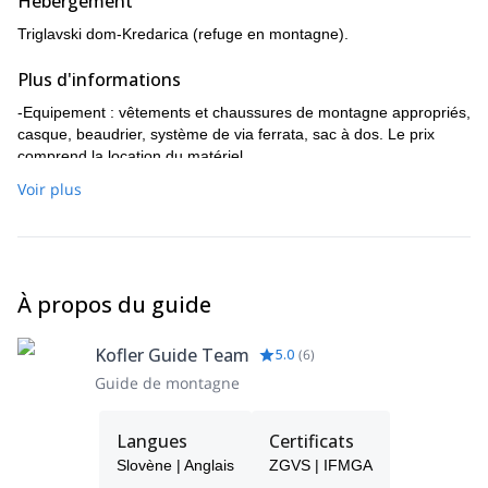
Hébergement
Triglavski dom-Kredarica (refuge en montagne).
Plus d'informations
-Equipement : vêtements et chaussures de montagne appropriés,
casque, beaudrier, système de via ferrata, sac à dos. Le prix
comprend la location du matériel.
-Vous aurez besoin d'environ 50€ avec vous pour dormir, manger
Voir plus
et boire dans le refuge.
-Le prix comprend les transferts du logement au début du
programme et retour (Kranjska Gora, Mojstrana, Bled).
-Nous partons chaque dimanche/lundi et mercredi/jeudi. Vous
À propos du guide
pouvez également choisir votre propre terme, mais le prix est
différent.
Kofler Guide Team
5.0
(
6
)
Guide de montagne
Langues
Certificats
Slovène | Anglais
ZGVS | IFMGA