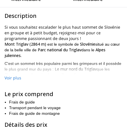
Description
Si vous souhaitez escalader le plus haut sommet de Slovénie
en groupe et à petit budget, rejoignez-moi pour ce
programme passionnant de deux jours !
Mont Triglav (2864 m)
Slovénie
est le symbole de
situé au cœur
Parc national du Triglav
Alpes
de la belle ville de
dans le
juliennes.
C'est un sommet très populaire parmi les grimpeurs et il possède
Le mur nord du Triglav
le plus grand mur du pays :
que les
Slovènes appellent simplement "le mur".
Voir plus
Le point de départ de ce programme d'escalade est l'école de ski
Krma Valley.
de l'Université d'Oxford.
Puis, après 5 ou 7 heures
Le prix comprend
Triglavski dom-Kredarica
de randonnée, nous atteindrons
le
refuge en refuge où nous passerons la nuit. De là, nous irons au
Frais de guide
sommet du Mont Triglav.
Transport pendant le voyage
Mais si vous vous sentez l'âme d'un aventurier, il y a aussi une
Frais de guide de montagne
via ferrata
autre façon d'atteindre le sommet : une
qui va du
Détails des prix
refuge au sommet et vice-versa.