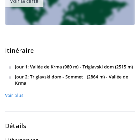
Voir la carte
Itinéraire
Jour 1
:
Vallée de Krma (980 m) - Triglavski dom (2515 m)
5-7 heures de marche et 1500 mètres de dénivelé.
Jour 2
:
Triglavski dom - Sommet ! (2864 m) - Vallée de
Krma
3-5 heures depuis le refuge (Triglavski dom) jusqu'au
Voir plus
sommet et retour, plus 4 heures pour descendre dans la
vallée.
Le programme se déroule en deux jours, entre 16 et 18
heures, et nous faisons environ 2000 m de dénivelé.
Détails