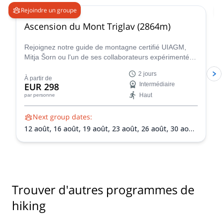
Rejoindre un groupe
Ascension du Mont Triglav (2864m)
Rejoignez notre guide de montagne certifié UIAGM,
Mitja Šorn ou l'un de ses collaborateurs expérimentés
pour une ascension inoubliable de deux jours du Mont
2 jours
Triglav, le sommet le plus élevé de Slovénie et le cœur
À partir de
EUR 298
Intermédiaire
du magnifique Parc National du Triglav.
Haut
par personne
Next group dates:
12 août,
16 août,
19 août,
23 août,
26 août,
30 août,
2 sept.,
6 sept.,
9 sept.,
13 sept.,
16 sept.,
20 sept.,
23 sept.,
27 sept.,
30 sept.
Trouver d'autres programmes de
hiking